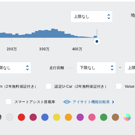
~
200万
300万
400万
走行距離
~
mium（2年無料保証付き）
認定U-Car（2年無料保証付き）
Val
スマートアシスト搭載車
アイサイト機能比較表
シルバー系
ック系
ガンメタ系
レッド系
ワイン系
ブルー系
イエロー系
オレンジ系
パープル系
ピンク系
グリーン系
ブラウン
そ
グレー系