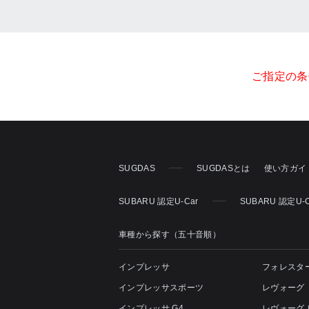
ご指定の条
SUGDAS
SUGDASとは
使い方ガイ
SUBARU 認定U-Car
SUBARU 認定U
車種から探す（五十音順）
インプレッサ
フォレスタ
インプレッサスポーツ
レヴォーグ
インプレッサ G4
レヴォーグ