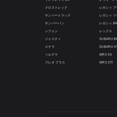
クロストレック
レガシィ 
サンバートラック
レガシィ 
サンバーバン
レガシィ B
シフォン
レックス
ジャスティ
SUBARU B
ステラ
SUBARU X
ソルテラ
WRX S4
プレオ プラス
WRX STI