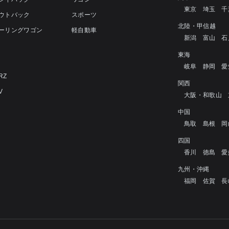
東京
埼玉
千
アウトバック
スポーツ
北陸・甲信越
ツーリングワゴン
軽自動車
新潟
富山
石
4
東海
岐阜
静岡
愛
RZ
関西
V
大阪・和歌山
中国
鳥取
島根
岡
四国
香川
徳島
愛
九州・沖縄
福岡
佐賀
長