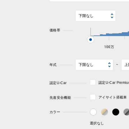
価格帯
100万
年式
~
認定U-Car Pre
認定U-Car
アイサイト搭載車
先進安全機能
カラー
ゴールド・
ブラ
ホワイト系