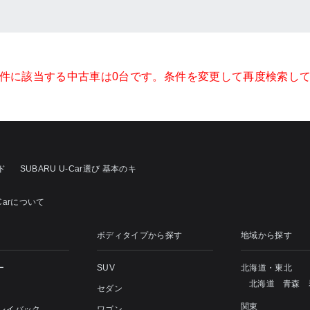
件に該当する中古車は0台です。条件を変更して再度検索し
ド
SUBARU U-Car選び 基本のキ
-Carについて
ボディタイプから探す
地域から探す
ー
SUV
北海道・東北
北海道
青森
セダン
関東
 レイバック
ワゴン