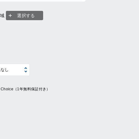
地域
選択する
ue Choice（1年無料保証付き）
系
の他