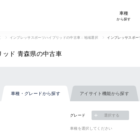
-Car検索サイト スグダス
車種
から探す
覧
インプレッサスポーツハイブリッドの中古車：地域選択
インプレッサスポー
リッド
青森県の中古車
車種・グレード
から探す
アイサイト機能
から探す
グレード
選択する