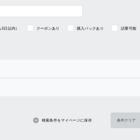
ら3日以内）
クーポンあり
購入パックあり
試乗可能
検索条件をマイページに保存