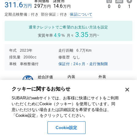
車両価格
諸費用
311.6
297
14.6
万円
0
0
1
万円
万円
定期点検整備：付き
部分保証：付き
保証について
通常クレジットでご希望のお支払い方法を設定
3.35
4.9
実質年率
%
月々
万円~
年式
2023年
走行距離
6.7万Km
排気量
2000cc
修復歴
なし
車検
車検整備付
保証付：24ヶ月・走行無制限
内装
外装
総合評価
4.5
点
3点中
3点中
クッキーに関するお知らせ​
2点の
2.5点
購入パック
SUBARUのwebサイトでは、お客様に快適にサイトをご利用
評価
の評価
いただくためにCookie（クッキー）を使用しています。​ 同
ナビ、Ｒカメラ、ＥＴＣ、ドライブレコーダー、エンジンスターター
意いただけない場合または詳細設定を希望する場合は、
付き☆
「Cookie設定」をクリックしてください。​
在庫店舗
スバル東北株式会社（山形） 米沢店
Cookie設定