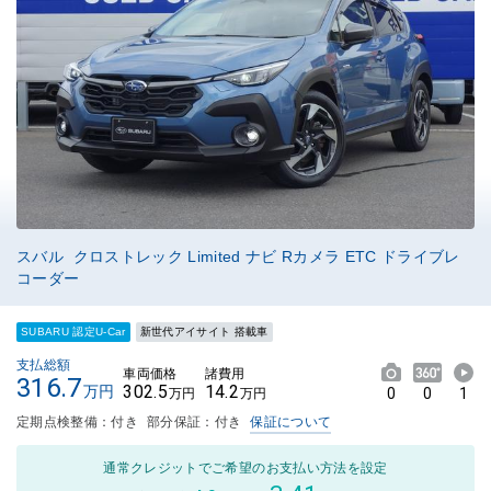
スバル クロストレック Limited ナビ Rカメラ ETC ドライブレ
コーダー
SUBARU 認定U-Car
新世代アイサイト 搭載車
支払総額
車両価格
諸費用
316.7
302.5
14.2
万円
0
0
1
万円
万円
定期点検整備：付き
部分保証：付き
保証について
通常クレジットでご希望のお支払い方法を設定