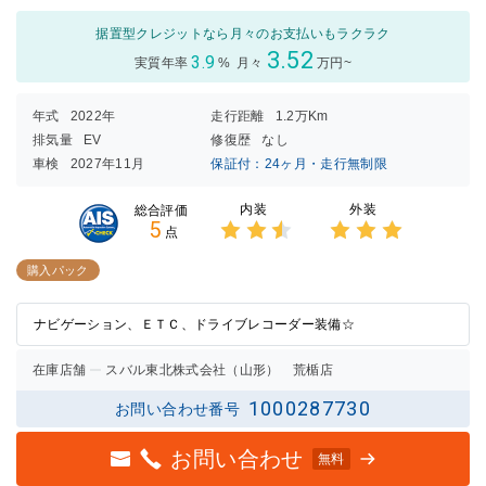
据置型クレジットなら月々のお支払いもラクラク
3.52
3.9
実質年率
%
月々
万円~
年式
2022年
走行距離
1.2万Km
排気量
EV
修復歴
なし
車検
2027年11月
保証付：24ヶ月・走行無制限
内装
外装
総合評価
5
点
3点中
3点中
2.5点
3点の
購入パック
の評価
評価
ナビゲーション、ＥＴＣ、ドライブレコーダー装備☆
在庫店舗
スバル東北株式会社（山形） 荒楯店
1000287730
お問い合わせ番号
お問い合わせ
無料