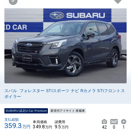
スバル フォレスター STIスポーツ ナビ Rカメラ STIフロントス
ポイラー
SUBARU 認定U-Car Premium
新世代アイサイト 搭載車
支払総額
車両価格
諸費用
359.3
349.8
9.5
万円
42
0
1
万円
万円