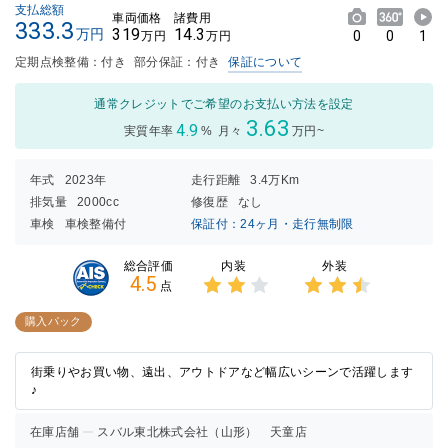
支払総額
車両価格
諸費用
333.3
319
14.3
万円
0
0
1
万円
万円
定期点検整備：付き
部分保証：付き
保証について
通常クレジットでご希望のお支払い方法を設定
3.63
4.9
実質年率
%
月々
万円~
年式
2023年
走行距離
3.4万Km
排気量
2000cc
修復歴
なし
車検
車検整備付
保証付：24ヶ月・走行無制限
内装
外装
総合評価
4.5
点
3点中
3点中
2点の
2.5点
購入パック
評価
の評価
街乗りやお買い物、遠出、アウトドアなど幅広いシーンで活躍します
♪
在庫店舗
スバル東北株式会社（山形） 天童店