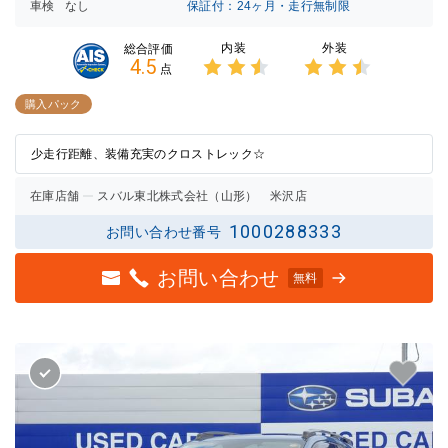
車検
なし
保証付：24ヶ月・走行無制限
内装
外装
総合評価
4.5
点
3点中
3点中
2.5点
2.5点
購入パック
の評価
の評価
少走行距離、装備充実のクロストレック☆
在庫店舗
スバル東北株式会社（山形） 米沢店
1000288333
お問い合わせ番号
お問い合わせ
無料