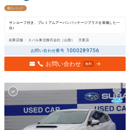
3点中
3点中
2.5点
2.5点
購入パック
の評価
の評価
サンルーフ付き、プレミアムアーバンパッケージプラスを装備した一
台♪
在庫店舗
スバル東北株式会社（山形） 天童店
1000289756
お問い合わせ番号
お問い合わせ
無料