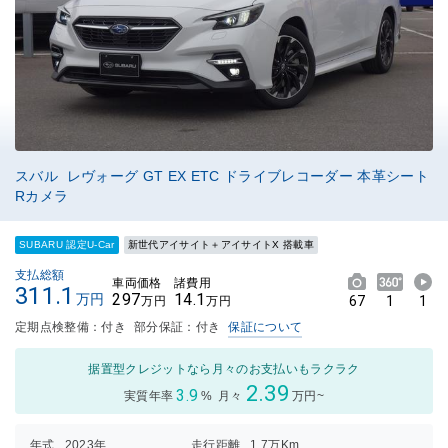
スバル レヴォーグ GT EX ETC ドライブレコーダー 本革シート
Rカメラ
SUBARU 認定U-Car
新世代アイサイト＋アイサイトX 搭載車
支払総額
車両価格
諸費用
311.1
297
14.1
万円
67
1
1
万円
万円
定期点検整備：付き
部分保証：付き
保証について
据置型クレジットなら月々のお支払いもラクラク
2.39
3.9
実質年率
%
月々
万円~
年式
2023年
走行距離
1.7万Km