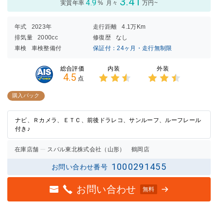
3.41
4.9
実質年率
%
月々
万円~
年式
2023年
走行距離
4.1万Km
排気量
2000cc
修復歴
なし
車検
車検整備付
保証付：24ヶ月・走行無制限
内装
外装
総合評価
4.5
点
3点中
3点中
2.5点
2.5点
購入パック
の評価
の評価
ナビ、Ｒカメラ、ＥＴＣ、前後ドラレコ、サンルーフ、ルーフレール
付き♪
在庫店舗
スバル東北株式会社（山形） 鶴岡店
1000291455
お問い合わせ番号
お問い合わせ
無料