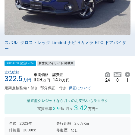
スバル クロストレック Limited ナビ Rカメラ ETC ドアバイザ
ー
SUBARU 認定U-Car
新世代アイサイト 搭載車
支払総額
車両価格
諸費用
322.5
308
14.5
万円
24
0
1
万円
万円
定期点検整備：付き
部分保証：付き
保証について
据置型クレジットなら月々のお支払いもラクラク
3.42
3.9
実質年率
%
月々
万円~
年式
2023年
走行距離
2.6万Km
排気量
2000cc
修復歴
なし