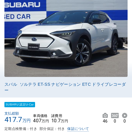
スバル ソルテラ ET-SS ナビゲーション ETC ドライブレコーダ
ー
SUBARU 認定U-Car
支払総額
車両価格
諸費用
417.7
407
10.7
万円
46
0
0
万円
万円
定期点検整備：付き
部分保証：付き
保証について