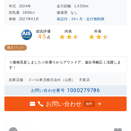
年式
2024年
走行距離
1.4万Km
排気量
1800cc
修復歴
なし
車検
2027年01月
保証付：24ヶ月・走行無制限
内装
外装
総合評価
4.5
点
3点中
3点中
2.5点
2.5点
購入パック
の評価
の評価
☆価格見直しました☆街乗りからアウトドア、遠出等幅広く活躍しま
す！
在庫店舗
スバル東北株式会社（山形） 天童店
1000279786
お問い合わせ番号
お問い合わせ
無料