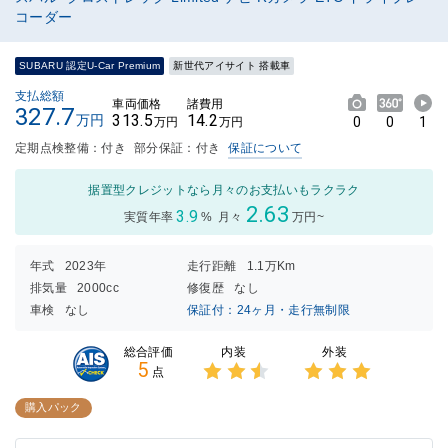
コーダー
SUBARU 認定U-Car Premium
新世代アイサイト 搭載車
支払総額
車両価格
諸費用
327.7
313.5
14.2
万円
0
0
1
万円
万円
定期点検整備：付き
部分保証：付き
保証について
据置型クレジットなら月々のお支払いもラクラク
2.63
3.9
実質年率
%
月々
万円~
年式
2023年
走行距離
1.1万Km
排気量
2000cc
修復歴
なし
車検
なし
保証付：24ヶ月・走行無制限
内装
外装
総合評価
5
点
3点中
3点中
2.5点
3点の
購入パック
の評価
評価