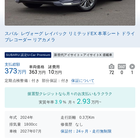
スバル レヴォーグ レイバック リミテッドEX 本革シート ドライ
ブレコーダー リアカメラ
SUBARU 認定U-Car Premium
新世代アイサイト＋アイサイトX 搭載車
支払総額
車両価格
諸費用
373
363
10
万円
72
0
1
万円
万円
定期点検整備：付き
部分保証：付き
保証について
据置型クレジットなら月々のお支払いもラクラク
2.93
3.9
実質年率
%
月々
万円~
年式
2024年
走行距離
0.3万Km
排気量
1800cc
修復歴
なし
車検
2027年07月
保証付：24ヶ月・走行無制限