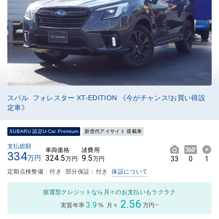
スバル フォレスター XT-EDITION 《今がチャンス!お買い得設
定車》
SUBARU 認定U-Car Premium
新世代アイサイト 搭載車
支払総額
車両価格
諸費用
334
324.5
9.5
万円
33
0
1
万円
万円
定期点検整備：付き
部分保証：付き
保証について
据置型クレジットなら月々のお支払いもラクラク
2.56
3.9
実質年率
%
月々
万円~