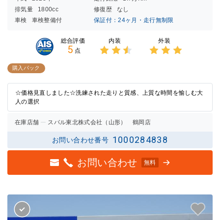
排気量
1800cc
修復歴
なし
車検
車検整備付
保証付：24ヶ月・走行無制限
内装
外装
総合評価
5
点
3点中
3点中
2.5点
3点の
購入パック
の評価
評価
☆価格見直しました☆洗練された走りと質感、上質な時間を愉しむ大
人の選択
在庫店舗
スバル東北株式会社（山形） 鶴岡店
1000284838
お問い合わせ番号
お問い合わせ
無料