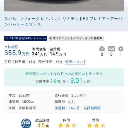
スバル レヴォーグ レイバック リミテッドEX プレミアムアーバ
ンパッケージプラス
SUBARU 認定U-Car Premium
新世代アイサイト＋アイサイトX 搭載車
支払総額
車両価格
諸費用
355.9
341
14.9
万円
0
0
1
万円
万円
定期点検整備：付き
部分保証：付き
保証について
据置型クレジットなら月々のお支払いもラクラク
3.01
3.9
実質年率
%
月々
万円~
年式
2023年
走行距離
2.5万Km
排気量
1800cc
修復歴
なし
車検
車検整備付
保証付：24ヶ月・走行無制限
内装
外装
総合評価
4.5
点