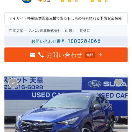
点
3点中
3点中
2.5点
2.5点
の評価
の評価
アイサイト搭載衝突回避支援で安心もしもの時も頼れる予防安全装備
在庫店舗
スバル東北株式会社（山形） 荒楯店
1000284066
お問い合わせ番号
お問い合わせ
無料