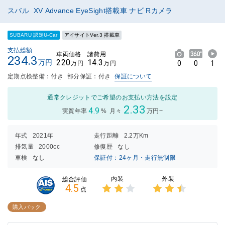
スバル XV Advance EyeSight搭載車 ナビ Rカメラ
SUBARU 認定U-Car
アイサイトVer.3 搭載車
支払総額
車両価格
諸費用
234.3
220
14.3
万円
0
0
1
万円
万円
定期点検整備：付き
部分保証：付き
保証について
通常クレジットでご希望のお支払い方法を設定
2.33
4.9
実質年率
%
月々
万円~
年式
2021年
走行距離
2.2万Km
排気量
2000cc
修復歴
なし
車検
なし
保証付：24ヶ月・走行無制限
内装
外装
総合評価
4.5
点
3点中
3点中
2点の
2.5点
購入パック
評価
の評価