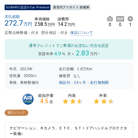
SUBARU 認定U-Car Premium
新世代アイサイト 搭載車
支払総額
車両価格
諸費用
272.7
258.5
14.2
万円
0
0
1
万円
万円
定期点検整備：付き
部分保証：付き
保証について
通常クレジットでご希望のお支払い方法を設定
2.83
4.9
実質年率
%
月々
万円~
年式
2023年
走行距離
1.8万Km
排気量
2000cc
修復歴
なし
車検
車検整備付
保証付：24ヶ月・走行無制限
内装
外装
総合評価
4.5
点
3点中
3点中
2.5点
2.5点
購入パック
の評価
の評価
ナビゲーション、Ｒカメラ、ＥＴＣ、ＳＴＩドアハンドルプロテクタ
ー装備♪