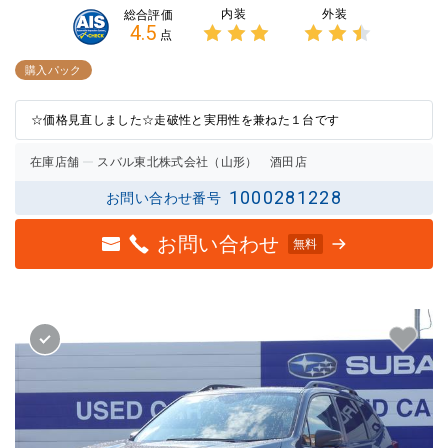
内装
外装
総合評価
4.5
点
3点中
3点中
3点の
2.5点
購入パック
評価
の評価
☆価格見直しました☆走破性と実用性を兼ねた１台です
在庫店舗
スバル東北株式会社（山形） 酒田店
1000281228
お問い合わせ番号
お問い合わせ
無料