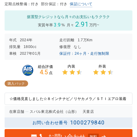
定期点検整備：付き
部分保証：付き
保証について
据置型クレジットなら月々のお支払いもラクラク
2.91
3.9
実質年率
%
月々
万円~
年式
2024年
走行距離
1.7万Km
排気量
1800cc
修復歴
なし
車検
2027年01月
保証付：24ヶ月・走行無制限
内装
外装
総合評価
4.5
点
3点中
3点中
2.5点
2.5点
購入パック
の評価
の評価
☆価格見直しました☆８インチナビ／リヤカメラ／ＳＴＩエアロ装着
在庫店舗
スバル東北株式会社（山形） 天童店
1000279840
お問い合わせ番号
お問い合わせ
無料