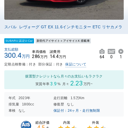
スバル レヴォーグ GT EX 11.6インチモニター ETC リヤカメラ
SUBARU 認定U-Car
新世代アイサイト＋アイサイトX 搭載車
支払総額
車両価格
諸費用
300.4
286
14.4
万円
64
0
1
万円
万円
定期点検整備：付き
部分保証：付き
保証について
据置型クレジットなら月々のお支払いもラクラク
2.23
3.9
実質年率
%
月々
万円~
年式
2023年
走行距離
1.5万Km
排気量
1800cc
修復歴
なし
車検
なし
保証付：24ヶ月・走行無制限
内装
外装
総合評価
4.5