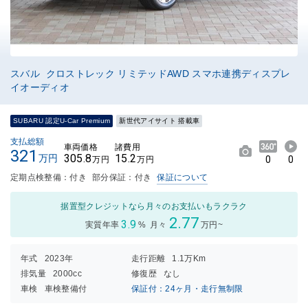
スバル クロストレック リミテッドAWD スマホ連携ディスプレ
イオーディオ
SUBARU 認定U-Car Premium
新世代アイサイト 搭載車
支払総額
車両価格
諸費用
321
305.8
15.2
万円
0
0
万円
万円
定期点検整備：付き
部分保証：付き
保証について
据置型クレジットなら月々のお支払いもラクラク
2.77
3.9
実質年率
%
月々
万円~
年式
2023年
走行距離
1.1万Km
排気量
2000cc
修復歴
なし
車検
車検整備付
保証付：24ヶ月・走行無制限