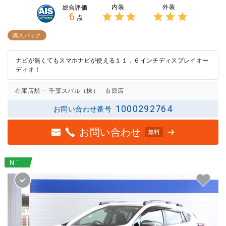
内装
外装
総合評価
6
点
3点中
3点中
3点の
3点の
購入パック
評価
評価
ナビが無くてもスマホナビが使える１１．６インチディスプレイオー
ディオ！
在庫店舗
千葉スバル（株） 市原店
1000292764
お問い合わせ番号
お問い合わせ
無料