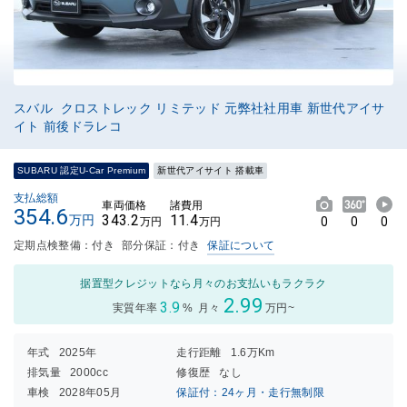
スバル クロストレック リミテッド 元弊社社用車 新世代アイサ
イト 前後ドラレコ
SUBARU 認定U-Car Premium
新世代アイサイト 搭載車
支払総額
車両価格
諸費用
354.6
343.2
11.4
万円
0
0
0
万円
万円
定期点検整備：付き
部分保証：付き
保証について
据置型クレジットなら月々のお支払いもラクラク
2.99
3.9
実質年率
%
月々
万円~
年式
2025年
走行距離
1.6万Km
排気量
2000cc
修復歴
なし
車検
2028年05月
保証付：24ヶ月・走行無制限