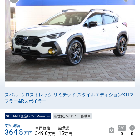
スバル クロストレック リミテッド スタイルエディションSTIマ
フラー&Rスポイラー
SUBARU 認定U-Car Premium
新世代アイサイト 搭載車
支払総額
車両価格
諸費用
364.8
349.8
15
万円
0
0
万円
万円