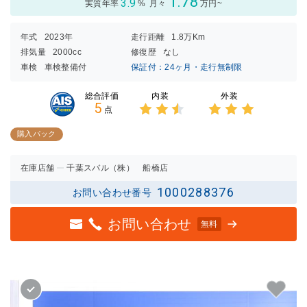
1.78
3.9
実質年率
%
月々
万円~
年式
2023年
走行距離
1.8万Km
排気量
2000cc
修復歴
なし
車検
車検整備付
保証付：24ヶ月・走行無制限
内装
外装
総合評価
5
点
3点中
3点中
2.5点
3点の
購入パック
の評価
評価
在庫店舗
千葉スバル（株） 船橋店
1000288376
お問い合わせ番号
お問い合わせ
無料