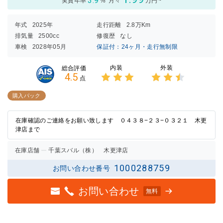
3.9
実質年率
%
月々
万円~
年式
2025年
走行距離
2.8万Km
排気量
2500cc
修復歴
なし
車検
2028年05月
保証付：24ヶ月・走行無制限
内装
外装
総合評価
4.5
点
3点中
3点中
3点の
2.5点
購入パック
評価
の評価
在庫確認のご連絡をお願い致します ０４３８−２３−０３２１ 木更
津店まで
在庫店舗
千葉スバル（株） 木更津店
1000288759
お問い合わせ番号
お問い合わせ
無料