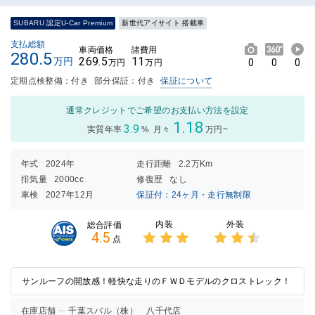
SUBARU 認定U-Car Premium
新世代アイサイト 搭載車
支払総額
車両価格
諸費用
280.5
269.5
11
万円
0
0
0
万円
万円
定期点検整備：付き
部分保証：付き
保証について
通常クレジットでご希望のお支払い方法を設定
1.18
3.9
実質年率
%
月々
万円~
年式
2024年
走行距離
2.2万Km
排気量
2000cc
修復歴
なし
車検
2027年12月
保証付：24ヶ月・走行無制限
内装
外装
総合評価
4.5
点
3点中
3点中
3点の
2.5点
評価
の評価
サンルーフの開放感！軽快な走りのＦＷＤモデルのクロストレック！
在庫店舗
千葉スバル（株） 八千代店