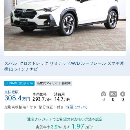
スバル クロストレック リミテッドAWD ルーフレール スマホ連
携11.6インチナビ
SUBARU 認定U-Car
新世代アイサイト 搭載車
支払総額
車両価格
諸費用
308.4
293.7
14.7
万円
0
0
0
万円
万円
定期点検整備：付き
部分保証：付き
保証について
通常クレジットでご希望のお支払い方法を設定
1.97
3.9
実質年率
%
月々
万円~