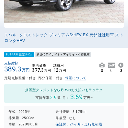
スバル クロストレック プレミアムS:HEV EX 元弊社社用車 スト
ロングHEV
SUBARU 認定U-Car
新世代アイサイト＋アイサイトX 搭載車
支払総額
車両価格
諸費用
389.3
377.3
12
万円
0
0
0
万円
万円
定期点検整備：付き
部分保証：付き
保証について
据置型クレジットなら月々のお支払いもラクラク
3.69
3.9
実質年率
%
月々
万円~
年式
2025年
走行距離
3.1万Km
排気量
2500cc
修復歴
なし
車検
2028年03月
保証付：24ヶ月・走行無制限