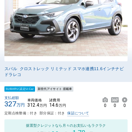
スバル クロストレック リミテッド スマホ連携11.6インチナビ
ドラレコ
SUBARU 認定U-Car
新世代アイサイト 搭載車
支払総額
車両価格
諸費用
327
312.4
14.6
万円
0
0
0
万円
万円
定期点検整備：付き
部分保証：付き
保証について
据置型クレジットなら月々のお支払いもラクラク