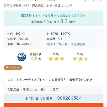
定期点検整備：付き
部分保証：付き
保証について
据置型クレジットなら月々のお支払いもラクラク
3.2
3.9
実質年率
%
月々
万円~
年式
2024年
走行距離
1.0万Km
排気量
2000cc
修復歴
なし
車検
2027年05月
保証付：24ヶ月・走行無制限
内装
外装
総合評価
4.5
点
3点中
3点中
3点の
2.5点
購入パック
評価
の評価
１１．６インチディスプレイ・ナビ機能付き・前後ドラレコ付き
在庫店舗
千葉スバル（株） 市原店
1000283584
お問い合わせ番号