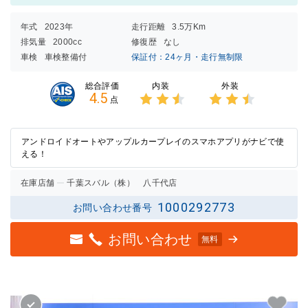
年式
2023年
走行距離
3.5万Km
排気量
2000cc
修復歴
なし
車検
車検整備付
保証付：24ヶ月・走行無制限
内装
外装
総合評価
4.5
点
3点中
3点中
2.5点
2.5点
の評価
の評価
アンドロイドオートやアップルカープレイのスマホアプリがナビで使
える！
在庫店舗
千葉スバル（株） 八千代店
1000292773
お問い合わせ番号
お問い合わせ
無料