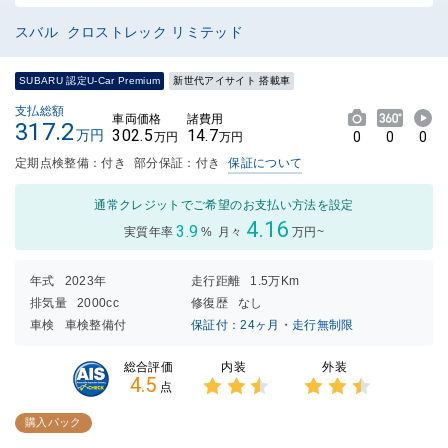
スバル クロストレック リミテッド
SUBARU 認定U-Car Premium
新世代アイサイト 搭載車
支払総額
車両価格
諸費用
317.2
302.5
14.7
万円
0
0
0
万円
万円
定期点検整備：付き
部分保証：付き
保証について
通常クレジットでご希望のお支払い方法を設定
4.16
3.9
実質年率
%
月々
万円~
年式
2023年
走行距離
1.5万Km
排気量
2000cc
修復歴
なし
車検
車検整備付
保証付：24ヶ月・走行無制限
内装
外装
総合評価
4.5
点
3点中
3点中
2.5点
2.5点
購入パック
の評価
の評価