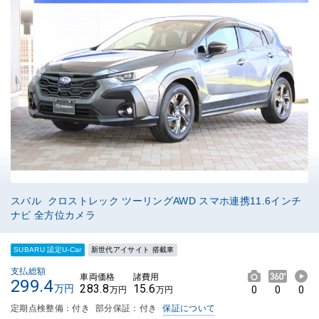
スバル クロストレック ツーリングAWD スマホ連携11.6インチ
ナビ 全方位カメラ
SUBARU 認定U-Car
新世代アイサイト 搭載車
支払総額
車両価格
諸費用
299.4
283.8
15.6
万円
0
0
0
万円
万円
定期点検整備：付き
部分保証：付き
保証について