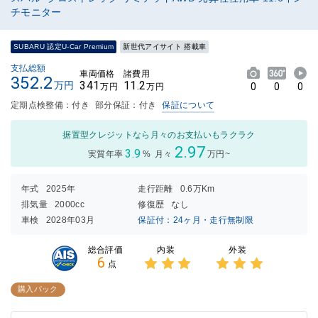
チモニター
SUBARU 認定U-Car Premium
新世代アイサイト 搭載車
支払総額
車両価格
諸費用
352.2
341
11.2
万円
0
0
0
万円
万円
定期点検整備：付き
部分保証：付き
保証について
据置型クレジットなら月々のお支払いもラクラク
2.97
3.9
実質年率
%
月々
万円~
年式
2025年
走行距離
0.6万Km
排気量
2000cc
修復歴
なし
車検
2028年03月
保証付：24ヶ月・走行無制限
内装
外装
総合評価
6
点
3点中
3点中
3点の
3点の
購入パック
評価
評価