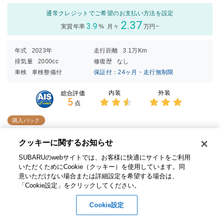
通常クレジットでご希望のお支払い方法を設定
2.37
3.9
実質年率
%
月々
万円~
年式
2023年
走行距離
3.1万Km
排気量
2000cc
修復歴
なし
車検
車検整備付
保証付：24ヶ月・走行無制限
内装
外装
総合評価
5
点
3点中
3点中
2.5点
3点の
購入パック
の評価
評価
クッキーに関するお知らせ​
１１．６インチはアンドロイドオートやアップルカープレイが使え
る！
SUBARUのwebサイトでは、お客様に快適にサイトをご利用
いただくためにCookie（クッキー）を使用しています。​ 同
在庫店舗
千葉スバル（株） 木更津店
意いただけない場合または詳細設定を希望する場合は、
「Cookie設定」をクリックしてください。​
1000287246
お問い合わせ番号
Cookie設定
お問い合わせ
無料