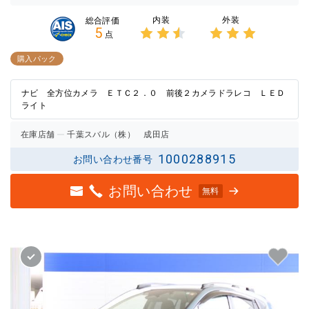
内装
外装
総合評価
5
点
3点中
3点中
2.5点
3点の
購入パック
の評価
評価
ナビ 全方位カメラ ＥＴＣ２．０ 前後２カメラドラレコ ＬＥＤ
ライト
在庫店舗
千葉スバル（株） 成田店
1000288915
お問い合わせ番号
お問い合わせ
無料