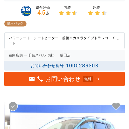
内装
外装
総合評価
4.5
点
3点中
3点中
2.5点
2.5点
購入パック
の評価
の評価
パワーシート シートヒーター 前後２カメラタイプドラレコ Ｘモ
ード
在庫店舗
千葉スバル（株） 成田店
1000289303
お問い合わせ番号
お問い合わせ
無料