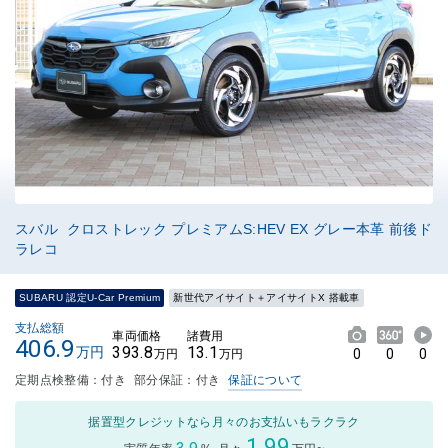
スバル クロストレック プレミアムS:HEV EX グレー本革 前後ド
ラレコ
SUBARU 認定U-Car Premium
新世代アイサイト＋アイサイトX 搭載車
支払総額
車両価格
諸費用
406.9
393.8
13.1
万円
0
0
0
万円
万円
定期点検整備：付き
部分保証：付き
保証について
据置型クレジットなら月々のお支払いもラクラク
1.99