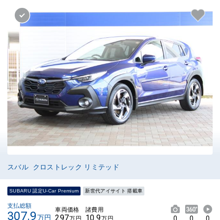
スバル クロストレック リミテッド
SUBARU 認定U-Car Premium
新世代アイサイト 搭載車
支払総額
車両価格
諸費用
307.9
297
10.9
万円
0
0
0
万円
万円