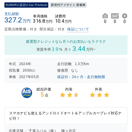
SUBARU 認定U-Car Premium
新世代アイサイト 搭載車
支払総額
車両価格
諸費用
327.2
316.8
10.4
万円
0
0
0
万円
万円
定期点検整備：付き
部分保証：付き
保証について
据置型クレジットなら月々のお支払いもラクラク
3.44
3.9
実質年率
%
月々
万円~
年式
2024年
走行距離
1.3万Km
排気量
2000cc
修復歴
なし
車検
2027年05月
保証付：24ヶ月・走行無制限
内装
外装
総合評価
5
点
3点中
3点中
2.5点
3点の
の評価
評価
スマホナビも使えるアンドロイドオート＆アップルカープレイ対応ナ
ビ付！
在庫店舗
千葉スバル（株） 鎌ヶ谷店