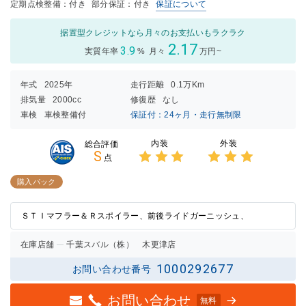
定期点検整備：付き
部分保証：付き
保証について
据置型クレジットなら月々のお支払いもラクラク
2.17
3.9
実質年率
%
月々
万円~
年式
2025年
走行距離
0.1万Km
排気量
2000cc
修復歴
なし
車検
車検整備付
保証付：24ヶ月・走行無制限
内装
外装
総合評価
S
点
3点中
3点中
3点の
3点の
購入パック
評価
評価
ＳＴＩマフラー＆Ｒスポイラー、前後ライドガーニッシュ、
在庫店舗
千葉スバル（株） 木更津店
1000292677
お問い合わせ番号
お問い合わせ
無料