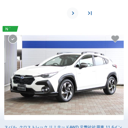
スバル クロストレック リミテッドAWD 元弊社社用車 11.6イン