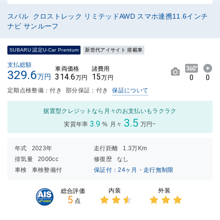
スバル クロストレック リミテッドAWD スマホ連携11.6インチ
ナビ サンルーフ
SUBARU 認定U-Car Premium
新世代アイサイト 搭載車
支払総額
車両価格
諸費用
329.6
314.6
15
万円
0
0
万円
万円
定期点検整備：付き
部分保証：付き
保証について
据置型クレジットなら月々のお支払いもラクラク
3.5
3.9
実質年率
%
月々
万円~
年式
2023年
走行距離
1.3万Km
排気量
2000cc
修復歴
なし
車検
車検整備付
保証付：24ヶ月・走行無制限
内装
外装
総合評価
5
点
3点中
3点中
2.5点
3点の