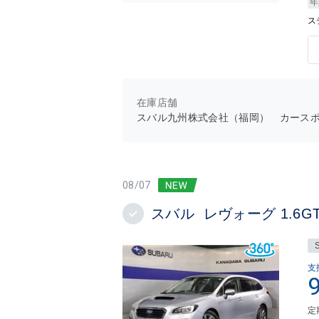
年
ス
在庫店舗
スバル九州株式会社（福岡） カース
08/07
スバル レヴォーグ 1.6GT-S E
支
定