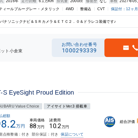
式
2016年
走行距離
6.1万Km
排気量
2000cc
修復歴
なし
車検
2027年0
ティールブルーグレー・メタリック
4WD
整備込
CVT
保証付：12ヶ
パナソニックナビ＆ＳＲカメラ＆ＥＴＣ２．０＆ドラレコ装備です♪
お問い合わせ番号
1000293339
ポット小倉東
yeSight Proud Edition
SUBARU Value Choice
アイサイトVer.3 搭載車
払総額
98.2
車両価格
諸費用
総合評価
88
10.2
万円
万円
万円
期点検整備：付き
部分保証：付き
保証について