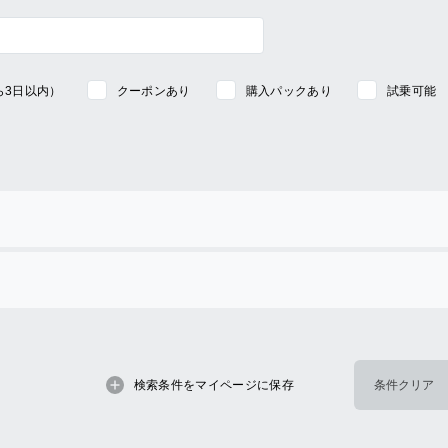
ら3日以内）
クーポンあり
購入パックあり
試乗可能
検索条件をマイページに保存