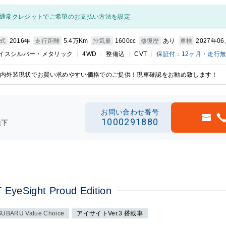
通常クレジットでご希望のお支払い方法を設定
式
2016年
走行距離
5.4万Km
排気量
1600cc
修復歴
あり
車検
2027年0
イスシルバー・メタリック
4WD
整備込
CVT
保証付：12ヶ月・走行
内外装現状でお買い求めやすい価格でのご提供！現車確認をお勧め致します！
お問い合わせ番号
1000291880
山下
Sight Proud Edition
SUBARU Value Choice
アイサイトVer.3 搭載車