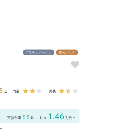
プラチナクーポン
購入パック
5
点
内装
外装
3点中
3点中
2点の
1.5点
評価
の評価
1.46
5.5
月々
万円~
実質年率
%