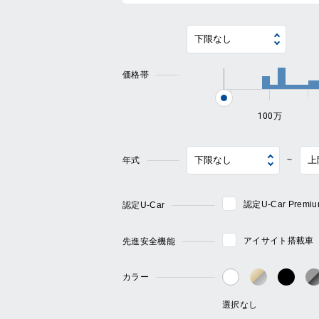
価格帯
100万
年式
~
認定U-Car Pre
認定U-Car
アイサイト搭載車
先進安全機能
カラー
ゴールド・
ブラ
ホワイト系