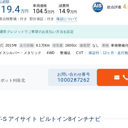
払総額
4.
119.4
車両価格
諸費用
総合評価
104.5
14.9
万円
万円
万円
期点検整備：付き
部分保証：付き
保証について
通常クレジットでご希望のお支払い方法を設定
式
2015年
走行距離
6.1万Km
排気量
1600cc
修復歴
なし
車検
車検整備
イスシルバー・メタリック
4WD
整備込
CVT
保証付：12ヶ月・走行
お問い合わせ番号
1000287262
スポット刈谷北
T-S アイサイト ビルトイン8インチナビ