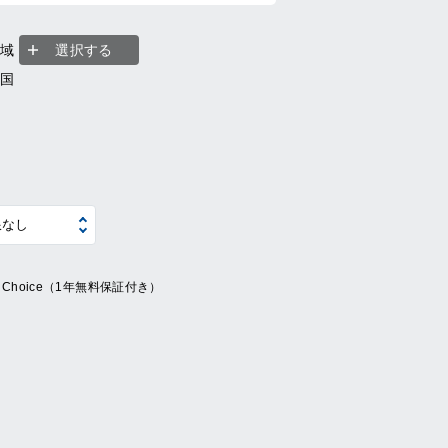
地域
選択する
全国
ue Choice（1年無料保証付き）
系
の他