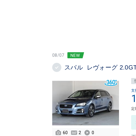
08/07
スバル レヴォーグ 2.0GT-
支
定
60
2
0