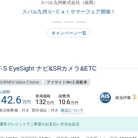
スバル近畿株式会社（滋賀）
スバルサマーフェスタ２０２６
キャンペーン一覧
S EyeSight ナビ&SRカメラ&ETC
SUBARU Value Choice
アイサイトVer.3 搭載車
払総額
3.
142.6
車両価格
諸費用
総合評価
132
10.6
万円
万円
万円
期点検整備：付き
部分保証：付き
保証について
通常クレジットでご希望のお支払い方法を設定