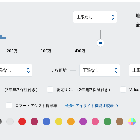
~
200万
300万
400万
走行距離
~
mium（2年無料保証付き）
認定U-Car（2年無料保証付き）
Val
スマートアシスト搭載車
アイサイト機能比較表
シルバー系
ック系
ガンメタ系
レッド系
ワイン系
ブルー系
イエロー系
オレンジ系
パープル系
ピンク系
グリーン系
ブラウン
そ
グレー系