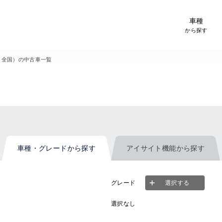
-Car検索サイト スグダス
車種
から探す
（全国）の中古車一覧
車種・グレード
から探す
アイサイト機能
から探す
グレード
選択する