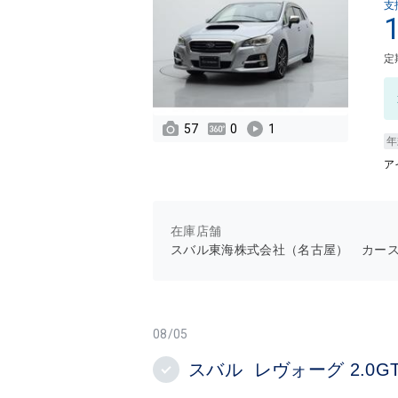
支
定
57
0
1
年
ア
在庫店舗
スバル東海株式会社（名古屋） カー
08/05
スバル レヴォーグ 2.0G