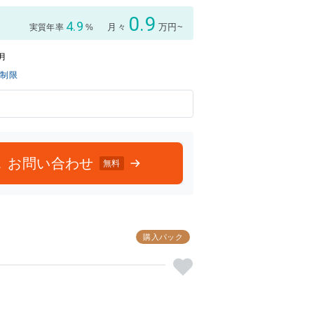
の評価
の評価
0.9
4.9
月々
万円~
実質年率
%
6月
無制限
お問い合わせ
無料
購入パック