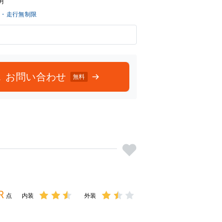
5月
月・走行無制限
お問い合わせ
無料
R
点
内装
外装
3点中
3点中
2.5点
1.5点