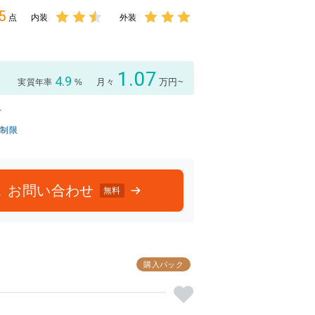
5
点
内装
外装
3点中
3点中
2.5点
3点の
の評価
評価
1.07
4.9
月々
万円~
実質年率
%
付
無制限
お問い合わせ
無料
購入パック