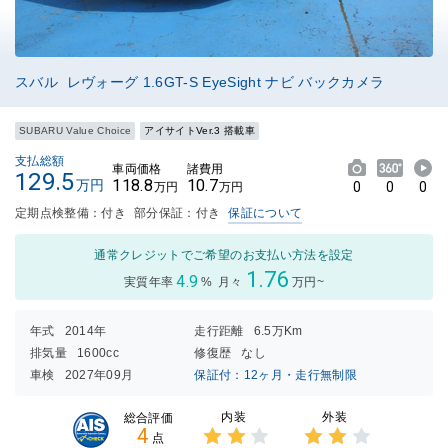
スバル レヴォーグ 1.6GT-S EyeSight ナビ バックカメラ
SUBARU Value Choice
アイサイトVer.3 搭載車
支払総額
車両価格
諸費用
129.5
118.8
10.7
万円
0
0
0
万円
万円
定期点検整備：付き
部分保証：付き
保証について
通常クレジットでご希望のお支払い方法を設定
1.76
4.9
実質年率
%
月々
万円~
年式
2014年
走行距離
6.5万Km
排気量
1600cc
修復歴
なし
車検
2027年09月
保証付：12ヶ月・走行無制限
内装
外装
総合評価
4
点