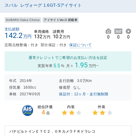
スバル レヴォーグ 1.6GT-Sアイサイト
SUBARU Value Choice
アイサイトVer.3 搭載車
支払総額
車両価格
諸費用
142.2
132
10.2
万円
0
0
0
万円
万円
定期点検整備：付き
部分保証：付き
保証について
通常クレジットでご希望のお支払い方法を設定
1.95
5.5
実質年率
%
月々
万円~
年式
2014年
走行距離
3.0万Km
排気量
1600cc
修復歴
なし
車検
2027年09月
保証付：12ヶ月・走行無制限
内装
外装
総合評価
4
点
3点中
3点中
2点の
2点の
評価
評価
パナビルトインＥＴＣ２．０ＲカメラＦＲドラレコ