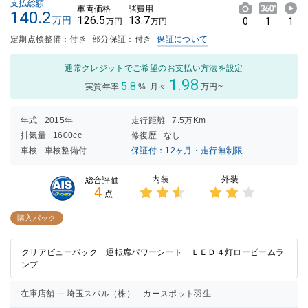
支払総額
車両価格
諸費用
140.2
126.5
13.7
万円
0
1
1
万円
万円
定期点検整備：付き
部分保証：付き
保証について
通常クレジットでご希望のお支払い方法を設定
1.98
5.8
実質年率
%
月々
万円~
年式
2015年
走行距離
7.5万Km
排気量
1600cc
修復歴
なし
車検
車検整備付
保証付：12ヶ月・走行無制限
内装
外装
総合評価
4
点
3点中
3点中
2.5点
2点の
購入パック
の評価
評価
クリアビューパック 運転席パワーシート ＬＥＤ４灯ロービームラ
ンプ
在庫店舗
埼玉スバル（株） カースポット羽生