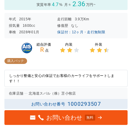
2.36
4.7
実質年率
%
月々
万円~
年式
2015年
走行距離
3.9万Km
排気量
1600cc
修復歴
なし
車検
2028年01月
保証付：12ヶ月・走行無制限
内装
外装
総合評価
R
点
3点中
3点中
2点の
2.5点
購入パック
評価
の評価
しっかり整備と安心の保証でお客様のカーライフをサポートしま
す！！
在庫店舗
北海道スバル（株）苫小牧店
1000293507
お問い合わせ番号
お問い合わせ
無料