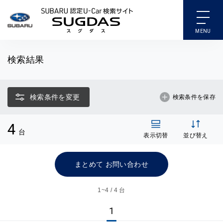
SUBARU 認定U-Car検索
検索結果
検索条件を変更
検索条件を保存
4
台
表示切替
並び替え
まとめて お問い合わせ
1~
4 / 4 台
1