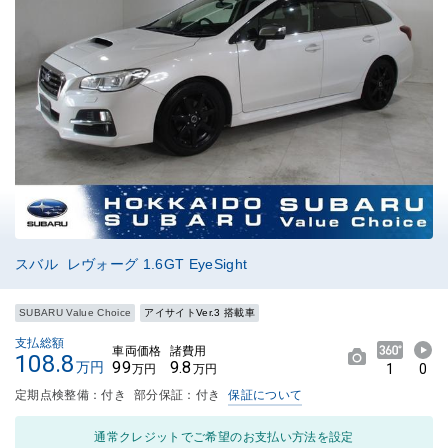
スバル レヴォーグ 1.6GT EyeSight
SUBARU Value Choice
アイサイトVer.3 搭載車
支払総額
車両価格
諸費用
108.8
99
9.8
万円
1
0
万円
万円
定期点検整備：付き
部分保証：付き
保証について
通常クレジットでご希望のお支払い方法を設定