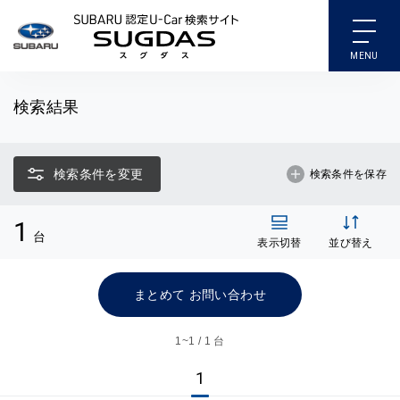
SUBARU 認定U-Car検索
検索結果
検索条件を変更
検索条件を保存
1
台
表示切替
並び替え
まとめて お問い合わせ
1~
1 / 1 台
1