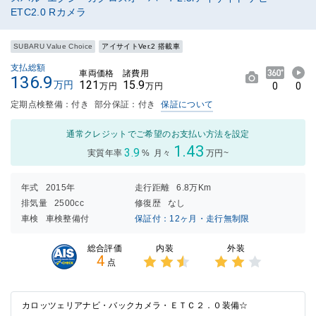
ETC2.0 Rカメラ
SUBARU Value Choice
アイサイトVer.2 搭載車
支払総額
車両価格
諸費用
136.9
121
15.9
万円
0
0
万円
万円
定期点検整備：付き
部分保証：付き
保証について
通常クレジットでご希望のお支払い方法を設定
1.43
3.9
実質年率
%
月々
万円~
年式
2015年
走行距離
6.8万Km
排気量
2500cc
修復歴
なし
車検
車検整備付
保証付：12ヶ月・走行無制限
内装
外装
総合評価
4
点
3点中
3点中
2.5点
2点の
の評価
評価
カロッツェリアナビ・バックカメラ・ＥＴＣ２．０装備☆