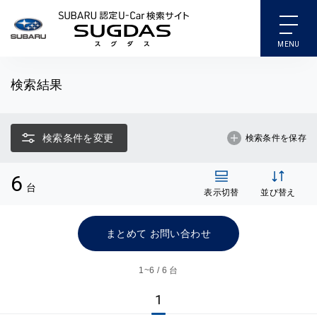
SUBARU 認定U-Car検索
検索結果
検索条件を変更
検索条件を保存
6
台
表示切替
並び替え
まとめて お問い合わせ
1~
6 / 6 台
1