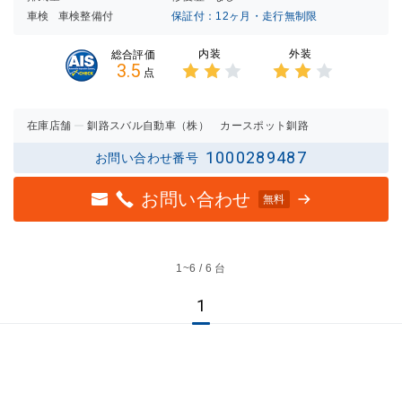
車検
車検整備付
保証付：12ヶ月・走行無制限
内装
外装
総合評価
3.5
点
3点中
3点中
2点の
2点の
評価
評価
在庫店舗
釧路スバル自動車（株） カースポット釧路
1000289487
お問い合わせ番号
お問い合わせ
無料
1~
6 / 6 台
1