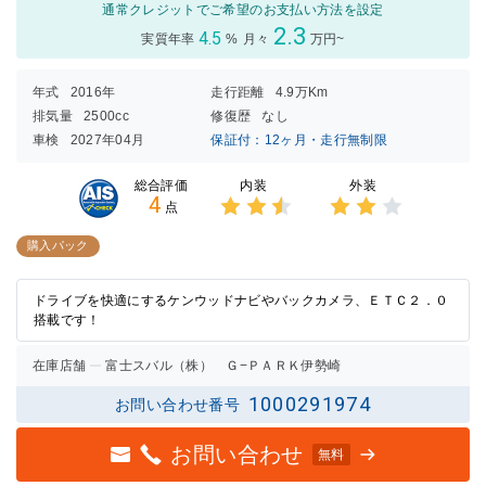
通常クレジットでご希望のお支払い方法を設定
2.3
4.5
実質年率
%
月々
万円~
年式
2016年
走行距離
4.9万Km
排気量
2500cc
修復歴
なし
車検
2027年04月
保証付：12ヶ月・走行無制限
内装
外装
総合評価
4
点
3点中
3点中
2.5点
2点の
購入パック
の評価
評価
ドライブを快適にするケンウッドナビやバックカメラ、ＥＴＣ２．０
搭載です！
在庫店舗
富士スバル（株） Ｇ−ＰＡＲＫ伊勢崎
1000291974
お問い合わせ番号
お問い合わせ
無料