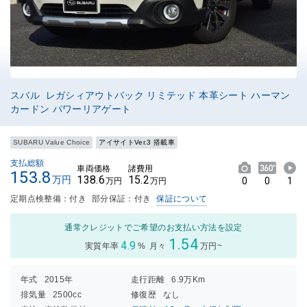
スバル レガシィアウトバック リミテッド 本革シート ハーマン
カードン パワーリアゲート
SUBARU Value Choice
アイサイトVer.3 搭載車
支払総額
車両価格
諸費用
153.8
138.6
15.2
万円
0
0
1
万円
万円
定期点検整備：付き
部分保証：付き
保証について
通常クレジットでご希望のお支払い方法を設定
1.54
4.9
実質年率
%
月々
万円~
年式
2015年
走行距離
6.9万Km
排気量
2500cc
修復歴
なし