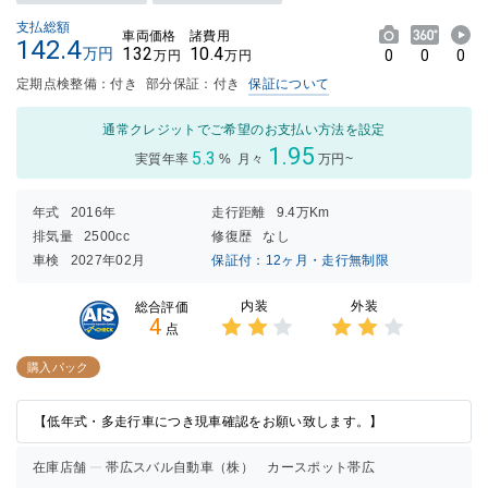
支払総額
車両価格
諸費用
142.4
132
10.4
万円
0
0
0
万円
万円
定期点検整備：付き
部分保証：付き
保証について
通常クレジットでご希望のお支払い方法を設定
1.95
5.3
実質年率
%
月々
万円~
年式
2016年
走行距離
9.4万Km
排気量
2500cc
修復歴
なし
車検
2027年02月
保証付：12ヶ月・走行無制限
内装
外装
総合評価
4
点
3点中
3点中
2点の
2点の
購入パック
評価
評価
【低年式・多走行車につき現車確認をお願い致します。】
在庫店舗
帯広スバル自動車（株） カースポット帯広