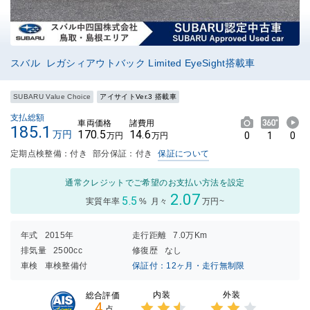
スバル レガシィアウトバック Limited EyeSight搭載車
SUBARU Value Choice
アイサイトVer.3 搭載車
支払総額
車両価格
諸費用
185.1
170.5
14.6
万円
0
1
0
万円
万円
定期点検整備：付き
部分保証：付き
保証について
通常クレジットでご希望のお支払い方法を設定
2.07
5.5
実質年率
%
月々
万円~
年式
2015年
走行距離
7.0万Km
排気量
2500cc
修復歴
なし
車検
車検整備付
保証付：12ヶ月・走行無制限
内装
外装
総合評価
4
点