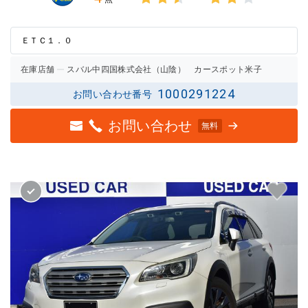
3点中
3点中
2.5点
2点の
の評価
評価
ＥＴＣ１．０
在庫店舗
スバル中四国株式会社（山陰） カースポット米子
1000291224
お問い合わせ番号
お問い合わせ
無料