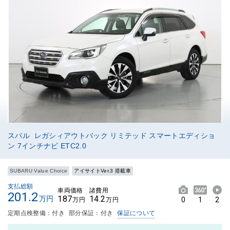
スバル レガシィアウトバック リミテッド スマートエディショ
ン 7インチナビ ETC2.0
SUBARU Value Choice
アイサイトVer.3 搭載車
支払総額
車両価格
諸費用
201.2
187
14.2
万円
0
1
2
万円
万円
定期点検整備：付き
部分保証：付き
保証について