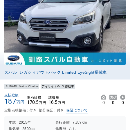
スバル レガシィアウトバック Limited EyeSight搭載車
SUBARU Value Choice
アイサイトVer.3 搭載車
支払総額
車両価格
諸費用
187
170.5
16.5
万円
0
0
0
万円
万円
定期点検整備：付き
部分保証：付き
保証について
年式
2015年
走行距離
7.3万Km
排気量
2500cc
修復歴
なし