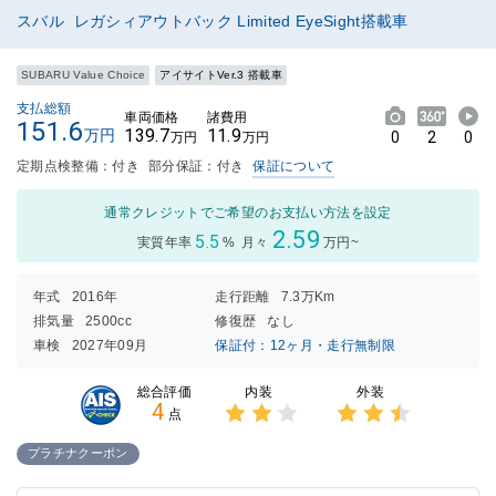
スバル レガシィアウトバック Limited EyeSight搭載車
SUBARU Value Choice
アイサイトVer.3 搭載車
支払総額
車両価格
諸費用
151.6
139.7
11.9
万円
0
2
0
万円
万円
定期点検整備：付き
部分保証：付き
保証について
通常クレジットでご希望のお支払い方法を設定
2.59
5.5
実質年率
%
月々
万円~
年式
2016年
走行距離
7.3万Km
排気量
2500cc
修復歴
なし
車検
2027年09月
保証付：12ヶ月・走行無制限
内装
外装
総合評価
4
点
3点中
3点中
2点の
2.5点
プラチナクーポン
評価
の評価