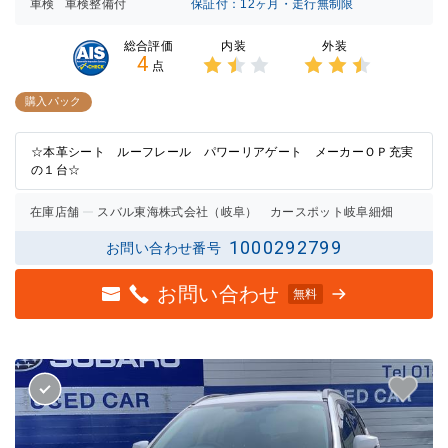
車検
車検整備付
保証付：12ヶ月・走行無制限
内装
外装
総合評価
4
点
3点中
3点中
1.5点
2.5点
購入パック
の評価
の評価
☆本革シート ルーフレール パワーリアゲート メーカーＯＰ充実
の１台☆
在庫店舗
スバル東海株式会社（岐阜） カースポット岐阜細畑
1000292799
お問い合わせ番号
お問い合わせ
無料