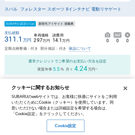
スバル フォレスター スポーツ 8インチナビ 電動リヤゲート
SUBARU 認定U-Car
新世代アイサイト 搭載車
支払総額
車両価格
諸費用
311.1
297
14.1
万円
0
0
0
万円
万円
定期点検整備：付き
部分保証：付き
保証について
通常クレジットでご希望のお支払い方法を設定
4.24
5.5
実質年率
%
月々
万円~
年式
2021年
走行距離
4.4万Km
クッキーに関するお知らせ​
排気量
1800cc
修復歴
なし
SUBARUのwebサイトでは、お客様に快適にサイトをご利用
車検
車検整備付
保証付：24ヶ月・走行無制限
いただくためにCookie（クッキー）を使用しています。​ 同
意いただけない場合または詳細設定を希望する場合は、
内装
外装
総合評価
「Cookie設定」をクリックしてください。​
4
点
3点中
3点中
Cookie設定
2.5点
2点の
プラチナクーポン
の評価
評価