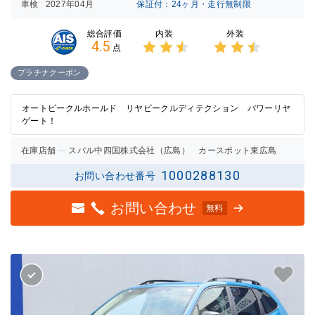
車検
2027年04月
保証付：24ヶ月・走行無制限
内装
外装
総合評価
4.5
点
3点中
3点中
2.5点
2.5点
プラチナクーポン
の評価
の評価
オートビークルホールド リヤビークルディテクション パワーリヤ
ゲート！
在庫店舗
スバル中四国株式会社（広島） カースポット東広島
1000288130
お問い合わせ番号
お問い合わせ
無料