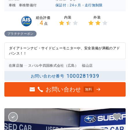
車検
車検整備付
保証付：24ヶ月・走行無制限
内装
外装
総合評価
4
点
3点中
3点中
1.5点
2点の
プラチナクーポン
の評価
評価
ダイアトーンナビ・サイドビューモニターや、安全装備が満載のアド
バンス！！
在庫店舗
スバル中四国株式会社（広島） 福山店
1000281939
お問い合わせ番号
お問い合わせ
無料