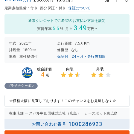
58
1
0
万円
万円
定期点検整備：付き
部分保証：付き
保証について
通常クレジットでご希望のお支払い方法を設定
3.49
5.5
実質年率
%
月々
万円~
年式
2021年
走行距離
7.5万Km
排気量
1800cc
修復歴
なし
車検
車検整備付
保証付：24ヶ月・走行無制限
内装
外装
総合評価
4
点
3点中
3点中
2.5点
2点の
プラチナクーポン
の評価
評価
☆価格大幅に見直しております！このチャンスをお見逃しなく☆
在庫店舗
スバル中四国株式会社（広島） カースポット東広島
1000286923
お問い合わせ番号