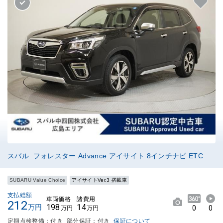
スバル フォレスター Advance アイサイト 8インチナビ ETC
SUBARU Value Choice
アイサイトVer.3 搭載車
支払総額
車両価格
諸費用
212
198
14
万円
0
0
万円
万円
定期点検整備：付き
部分保証：付き
保証について