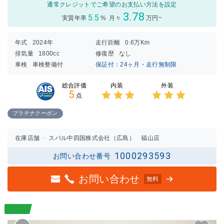
通常クレジットでご希望のお支払い方法を設定
3.78
5.5
実質年率
%
月々
万円~
年式
2024年
走行距離
0.6万Km
排気量
1800cc
修復歴
なし
車検
車検整備付
保証付：24ヶ月・走行無制限
内装
外装
総合評価
5
点
3点中
3点中
3点の
3点の
プラチナクーポン
評価
評価
在庫店舗
スバル中四国株式会社（広島） 福山店
1000293593
お問い合わせ番号
お問い合わせ
無料