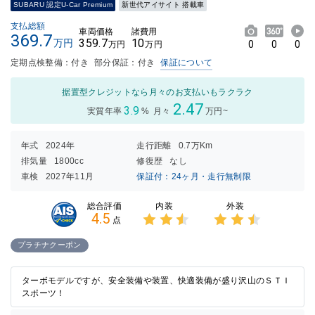
SUBARU 認定U-Car Premium
新世代アイサイト 搭載車
支払総額
車両価格
諸費用
369.7
359.7
10
万円
0
0
0
万円
万円
定期点検整備：付き
部分保証：付き
保証について
据置型クレジットなら月々のお支払いもラクラク
2.47
3.9
実質年率
%
月々
万円~
年式
2024年
走行距離
0.7万Km
排気量
1800cc
修復歴
なし
車検
2027年11月
保証付：24ヶ月・走行無制限
内装
外装
総合評価
4.5
点
3点中
3点中
2.5点
2.5点
プラチナクーポン
の評価
の評価
ターボモデルですが、安全装備や装置、快適装備が盛り沢山のＳＴＩ
スポーツ！