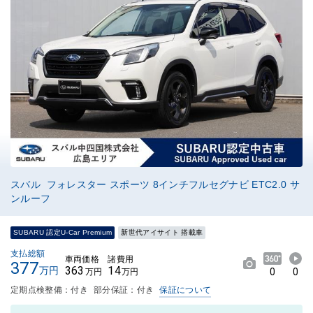
スバル フォレスター スポーツ 8インチフルセグナビ ETC2.0 サ
ンルーフ
SUBARU 認定U-Car Premium
新世代アイサイト 搭載車
支払総額
車両価格
諸費用
377
363
14
万円
0
0
万円
万円
定期点検整備：付き
部分保証：付き
保証について