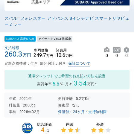
スバル フォレスター アドバンス 8インチナビ スマートリヤビュ
ーミラー
SUBARU 認定U-Car
アイサイトVer.3 搭載車
支払総額
車両価格
諸費用
260.3
249.7
10.6
万円
0
0
0
万円
万円
定期点検整備：付き
部分保証：付き
保証について
通常クレジットでご希望のお支払い方法を設定
3.54
5.5
実質年率
%
月々
万円~
年式
2021年
走行距離
5.2万Km
排気量
2000cc
修復歴
なし
車検
2028年02月
保証付：24ヶ月・走行無制限
内装
外装
総合評価
4
点