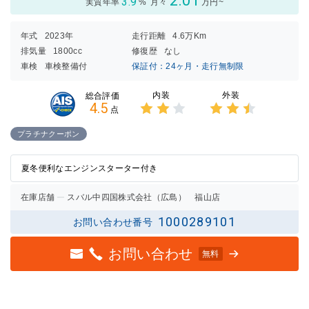
2.01
3.9
実質年率
%
月々
万円~
年式
2023年
走行距離
4.6万Km
排気量
1800cc
修復歴
なし
車検
車検整備付
保証付：24ヶ月・走行無制限
内装
外装
総合評価
4.5
点
3点中
3点中
2点の
2.5点
プラチナクーポン
評価
の評価
夏冬便利なエンジンスターター付き
在庫店舗
スバル中四国株式会社（広島） 福山店
1000289101
お問い合わせ番号
お問い合わせ
無料