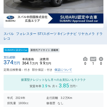
スバル フォレスター STIスポーツ 8インチナビ リヤカメラ ドラ
レコ
SUBARU 認定U-Car
新世代アイサイト 搭載車
支払総額
車両価格
諸費用
374
364.1
9.9
万円
0
1
0
万円
万円
定期点検整備：付き
部分保証：付き
保証について
据置型クレジットなら月々のお支払いもラクラク
3.85
3.9
実質年率
%
月々
万円~
年式
2024年
走行距離
3.2万Km
排気量
1800cc
修復歴
なし