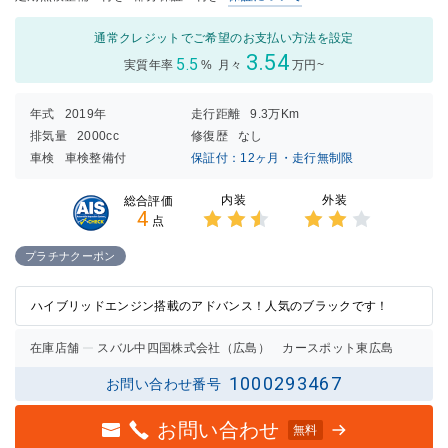
通常クレジットでご希望のお支払い方法を設定
3.54
5.5
実質年率
%
月々
万円~
年式
2019年
走行距離
9.3万Km
排気量
2000cc
修復歴
なし
車検
車検整備付
保証付：12ヶ月・走行無制限
内装
外装
総合評価
4
点
3点中
3点中
2.5点
2点の
プラチナクーポン
の評価
評価
ハイブリッドエンジン搭載のアドバンス！人気のブラックです！
在庫店舗
スバル中四国株式会社（広島） カースポット東広島
1000293467
お問い合わせ番号
お問い合わせ
無料