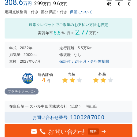
308.6
299
9.6
万円
45
0
0
万円
万円
定期点検整備：付き
部分保証：付き
保証について
通常クレジットでご希望のお支払い方法を設定
2.77
5.5
実質年率
%
月々
万円~
年式
2022年
走行距離
5.5万Km
排気量
2000cc
修復歴
なし
車検
2027年07月
保証付：24ヶ月・走行無制限
内装
外装
総合評価
4
点
3点中
3点中
2点の
2点の
プラチナクーポン
評価
評価
在庫店舗
スバル中四国株式会社（広島） 福山店
1000287000
お問い合わせ番号
お問い合わせ
無料