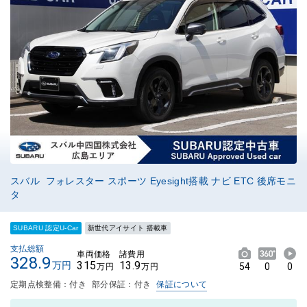
スバル フォレスター スポーツ Eyesight搭載 ナビ ETC 後席モニ
タ
SUBARU 認定U-Car
新世代アイサイト 搭載車
支払総額
車両価格
諸費用
328.9
315
13.9
万円
54
0
0
万円
万円
定期点検整備：付き
部分保証：付き
保証について