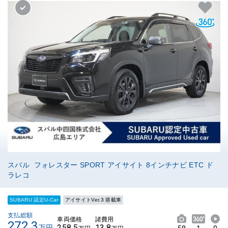
スバル フォレスター SPORT アイサイト 8インチナビ ETC ド
ラレコ
SUBARU 認定U-Car
アイサイトVer.3 搭載車
支払総額
車両価格
諸費用
272.3
258.5
13.8
万円