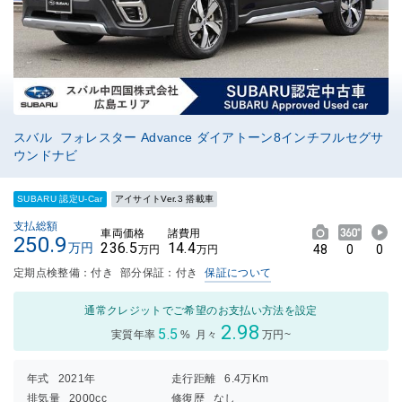
スバル フォレスター Advance ダイアトーン8インチフルセグサ
ウンドナビ
SUBARU 認定U-Car
アイサイトVer.3 搭載車
支払総額
車両価格
諸費用
250.9
236.5
14.4
万円
48
0
0
万円
万円
定期点検整備：付き
部分保証：付き
保証について
通常クレジットでご希望のお支払い方法を設定
2.98
5.5
実質年率
%
月々
万円~
年式
2021年
走行距離
6.4万Km
排気量
2000cc
修復歴
なし