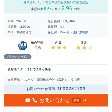
通常クレジットでご希望のお支払い方法を設定
2.96
5.5
実質年率
%
月々
万円~
年式
2023年
走行距離
2.9万Km
排気量
1800cc
修復歴
なし
車検
車検整備付
保証付：24ヶ月・走行無制限
内装
外装
総合評価
4
点
3点中
3点中
2.5点
2点の
プラチナクーポン
の評価
評価
後席モニター付きで後席も快適
在庫店舗
スバル中四国株式会社（広島） 福山店
1000282703
お問い合わせ番号
お問い合わせ
無料