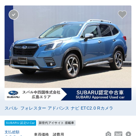
スバル フォレスター アドバンス ナビ ETC2.0 Rカメラ
SUBARU 認定U-Car
新世代アイサイト 搭載車
支払総額
車両価格
諸費用