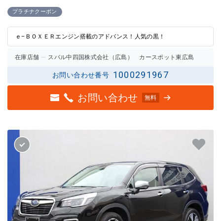
3点中
3点中
2.5点
2点の
プラチナクーポン
の評価
評価
ｅ−ＢＯＸＥＲエンジン搭載のアドバンス！人気の黒！
在庫店舗
スバル中四国株式会社（広島） カースポット東広島
1000291967
お問い合わせ番号
お問い合わせ
無料