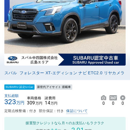
スバル フォレスター XT-エディション ナビ ETC2.0 リヤカメラ
SUBARU 認定U-Car
新世代アイサイト 搭載車
支払総額
車両価格
諸費用
323
309
14
万円
0
0
0
万円
万円
定期点検整備：付き
部分保証：付き
保証について
据置型クレジットなら月々のお支払いもラクラク