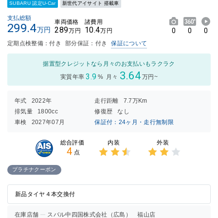
SUBARU 認定U-Car
新世代アイサイト 搭載車
支払総額
車両価格
諸費用
299.4
289
10.4
万円
0
0
0
万円
万円
定期点検整備：付き
部分保証：付き
保証について
据置型クレジットなら月々のお支払いもラクラク
3.64
3.9
実質年率
%
月々
万円~
年式
2022年
走行距離
7.7万Km
排気量
1800cc
修復歴
なし
車検
2027年07月
保証付：24ヶ月・走行無制限
内装
外装
総合評価
4
点
3点中
3点中
2.5点
2点の
プラチナクーポン
の評価
評価
新品タイヤ４本交換付
在庫店舗
スバル中四国株式会社（広島） 福山店