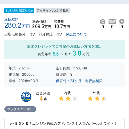
SUBARU 認定U-Car
アイサイトVer.3 搭載車
支払総額
車両価格
諸費用
280.2
269.5
10.7
万円
0
0
0
万円
万円
定期点検整備：付き
部分保証：付き
保証について
通常クレジットでご希望のお支払い方法を設定
3.8
5.5
実質年率
%
月々
万円~
年式
2021年
走行距離
2.5万Km
排気量
2000cc
修復歴
なし
車検
2028年03月
保証付：24ヶ月・走行無制限
内装
外装
総合評価
4
点
3点中
3点中
2点の
2.5点
プラチナクーポン
評価
の評価
ｅ−ＢＯＸＥＲエンジン搭載のアドバンス！人気のパールホワイト！