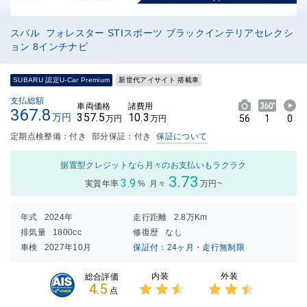
スバル フォレスター STIスポーツ ブラックインテリアセレクシ
ョン 8インチナビ
SUBARU 認定U-Car Premium
新世代アイサイト 搭載車
支払総額
車両価格
諸費用
367.8
357.5
10.3
万円
56
1
0
万円
万円
定期点検整備：付き
部分保証：付き
保証について
据置型クレジットなら月々のお支払いもラクラク
3.73
3.9
実質年率
%
月々
万円~
年式
2024年
走行距離
2.8万Km
排気量
1800cc
修復歴
なし
車検
2027年10月
保証付：24ヶ月・走行無制限
内装
外装
総合評価
4.5
点
3点中
3点中