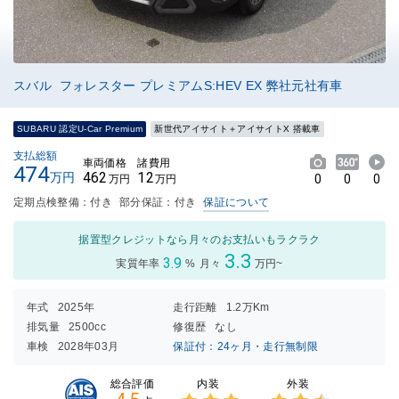
スバル フォレスター プレミアムS:HEV EX 弊社元社有車
SUBARU 認定U-Car Premium
新世代アイサイト＋アイサイトX 搭載車
支払総額
車両価格
諸費用
474
462
12
万円
0
0
0
万円
万円
定期点検整備：付き
部分保証：付き
保証について
据置型クレジットなら月々のお支払いもラクラク
3.3
3.9
実質年率
%
月々
万円~
年式
2025年
走行距離
1.2万Km
排気量
2500cc
修復歴
なし
車検
2028年03月
保証付：24ヶ月・走行無制限
内装
外装
総合評価