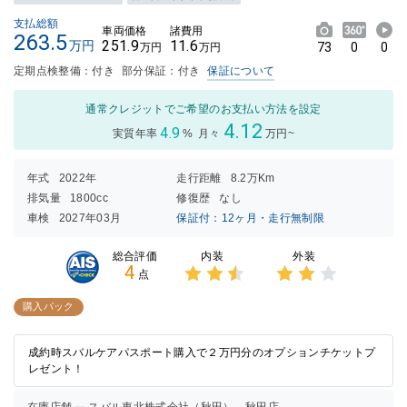
支払総額
車両価格
諸費用
263.5
251.9
11.6
万円
73
0
0
万円
万円
定期点検整備：付き
部分保証：付き
保証について
通常クレジットでご希望のお支払い方法を設定
4.12
4.9
実質年率
%
月々
万円~
年式
2022年
走行距離
8.2万Km
排気量
1800cc
修復歴
なし
車検
2027年03月
保証付：12ヶ月・走行無制限
内装
外装
総合評価
4
点
3点中
3点中
2.5点
2点の
購入パック
の評価
評価
成約時スバルケアパスポート購入で２万円分のオプションチケットプ
レゼント！
在庫店舗
スバル東北株式会社（秋田） 秋田店