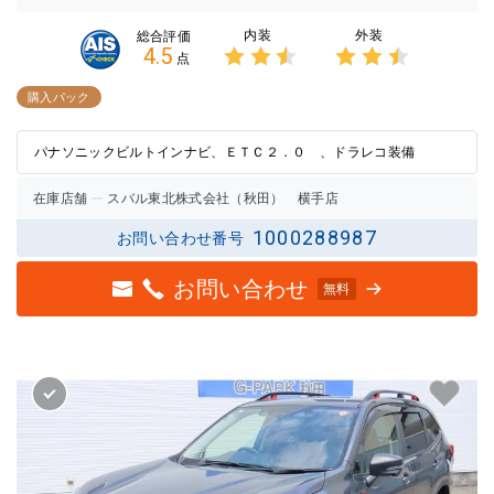
内装
外装
総合評価
4.5
点
3点中
3点中
2.5点
2.5点
購入パック
の評価
の評価
パナソニックビルトインナビ、ＥＴＣ２．０ 、ドラレコ装備
在庫店舗
スバル東北株式会社（秋田） 横手店
1000288987
お問い合わせ番号
お問い合わせ
無料