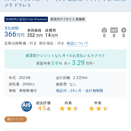
メラ ドラレコ
SUBARU 認定U-Car Premium
新世代アイサイト 搭載車
支払総額
車両価格
諸費用
366
352
14
万円
0
0
0
万円
万円
定期点検整備：付き
部分保証：付き
保証について
据置型クレジットなら月々のお支払いもラクラク
3.29
3.9
実質年率
%
月々
万円~
年式
2023年
走行距離
2.3万Km
排気量
2000cc
修復歴
なし
車検
車検整備付
保証付：24ヶ月・走行無制限
内装
外装
総合評価
4.5
点
3点中
3点中
2.5点
2.5点
購入パック
の評価
の評価