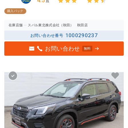
4.5
点
3点中
3点中
3点の
2.5点
購入パック
評価
の評価
在庫店舗
スバル東北株式会社（秋田） 秋田店
1000290237
お問い合わせ番号
お問い合わせ
無料