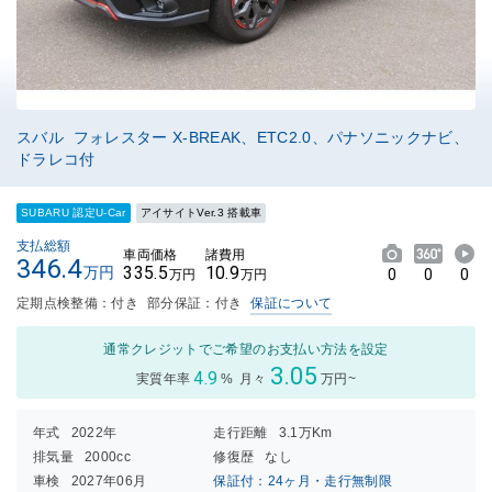
スバル フォレスター X-BREAK、ETC2.0、パナソニックナビ、
ドラレコ付
SUBARU 認定U-Car
アイサイトVer.3 搭載車
支払総額
車両価格
諸費用
346.4
335.5
10.9
万円
0
0
0
万円
万円
定期点検整備：付き
部分保証：付き
保証について
通常クレジットでご希望のお支払い方法を設定
3.05
4.9
実質年率
%
月々
万円~
年式
2022年
走行距離
3.1万Km
排気量
2000cc
修復歴
なし
車検
2027年06月
保証付：24ヶ月・走行無制限