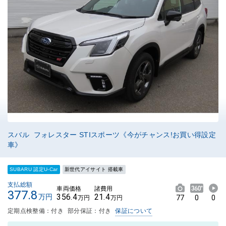
スバル フォレスター STIスポーツ《今がチャンス!お買い得設定
車》
SUBARU 認定U-Car
新世代アイサイト 搭載車
支払総額
車両価格
諸費用
377.8
356.4
21.4
万円
77
0
0
万円
万円
定期点検整備：付き
部分保証：付き
保証について