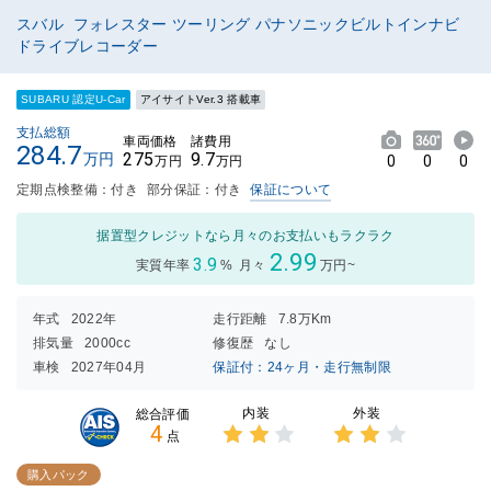
スバル フォレスター ツーリング パナソニックビルトインナビ
ドライブレコーダー
SUBARU 認定U-Car
アイサイトVer.3 搭載車
支払総額
車両価格
諸費用
284.7
275
9.7
万円
0
0
0
万円
万円
定期点検整備：付き
部分保証：付き
保証について
据置型クレジットなら月々のお支払いもラクラク
2.99
3.9
実質年率
%
月々
万円~
年式
2022年
走行距離
7.8万Km
排気量
2000cc
修復歴
なし
車検
2027年04月
保証付：24ヶ月・走行無制限
内装
外装
総合評価
4
点
3点中
3点中
2点の
2点の
購入パック