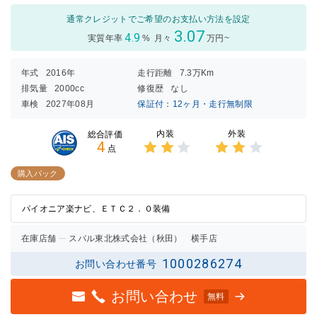
通常クレジットでご希望のお支払い方法を設定
3.07
4.9
実質年率
%
月々
万円~
年式
2016年
走行距離
7.3万Km
排気量
2000cc
修復歴
なし
車検
2027年08月
保証付：12ヶ月・走行無制限
内装
外装
総合評価
4
点
3点中
3点中
2点の
2点の
購入パック
評価
評価
パイオニア楽ナビ、ＥＴＣ２．０装備
在庫店舗
スバル東北株式会社（秋田） 横手店
1000286274
お問い合わせ番号
お問い合わせ
無料