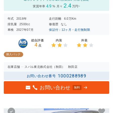
2.4
4.9
実質年率
%
月々
万円~
年式
2018年
走行距離
6.0万Km
排気量
2500cc
修復歴
なし
車検
2027年07月
保証付：12ヶ月・走行無制限
内装
外装
総合評価
4
点
3点中
3点中
2点の
2点の
購入パック
評価
評価
在庫店舗
スバル東北株式会社（秋田） 秋田店
1000288989
お問い合わせ番号
お問い合わせ
無料