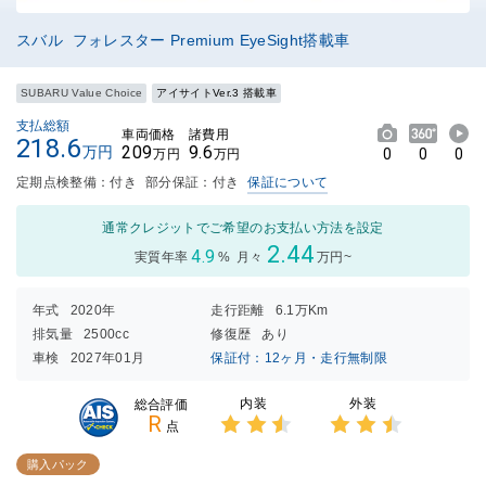
スバル フォレスター Premium EyeSight搭載車
SUBARU Value Choice
アイサイトVer.3 搭載車
支払総額
車両価格
諸費用
218.6
209
9.6
万円
0
0
0
万円
万円
定期点検整備：付き
部分保証：付き
保証について
通常クレジットでご希望のお支払い方法を設定
2.44
4.9
実質年率
%
月々
万円~
年式
2020年
走行距離
6.1万Km
排気量
2500cc
修復歴
あり
車検
2027年01月
保証付：12ヶ月・走行無制限
内装
外装
総合評価
R
点
3点中
3点中
2.5点
2.5点
購入パック
の評価
の評価