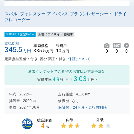
スバル フォレスター アドバンス ブラウンレザーシート ドライ
ブレコーダー
SUBARU 認定U-Car
新世代アイサイト 搭載車
支払総額
車両価格
諸費用
345.5
335.5
10
万円
0
0
0
万円
万円
定期点検整備：付き
部分保証：付き
保証について
通常クレジットでご希望のお支払い方法を設定
3.03
4.9
実質年率
%
月々
万円~
年式
2022年
走行距離
4.1万Km
排気量
2000cc
修復歴
なし
車検
2027年06月
保証付：24ヶ月・走行無制限
内装
外装
総合評価
4
点
3点中
3点中