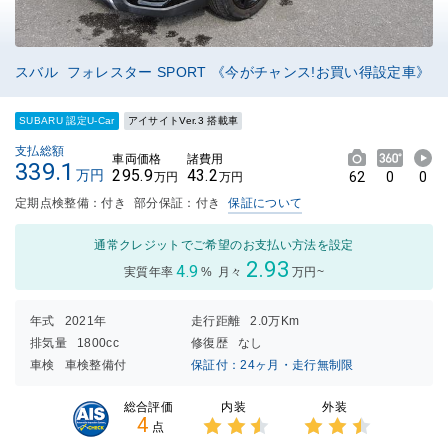
スバル フォレスター SPORT 《今がチャンス!お買い得設定車》
SUBARU 認定U-Car
アイサイトVer.3 搭載車
支払総額
車両価格
諸費用
339.1
295.9
43.2
万円
62
0
0
万円
万円
定期点検整備：付き
部分保証：付き
保証について
通常クレジットでご希望のお支払い方法を設定
2.93
4.9
実質年率
%
月々
万円~
年式
2021年
走行距離
2.0万Km
排気量
1800cc
修復歴
なし
車検
車検整備付
保証付：24ヶ月・走行無制限
内装
外装
総合評価
4
点
3点中
3点中