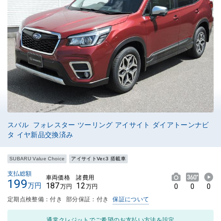
スバル フォレスター ツーリング アイサイト ダイアトーンナビ
タ イヤ新品交換済み
SUBARU Value Choice
アイサイトVer.3 搭載車
支払総額
車両価格
諸費用
199
187
12
万円
0
0
0
万円
万円
定期点検整備：付き
部分保証：付き
保証について
通常クレジットでご希望のお支払い方法を設定