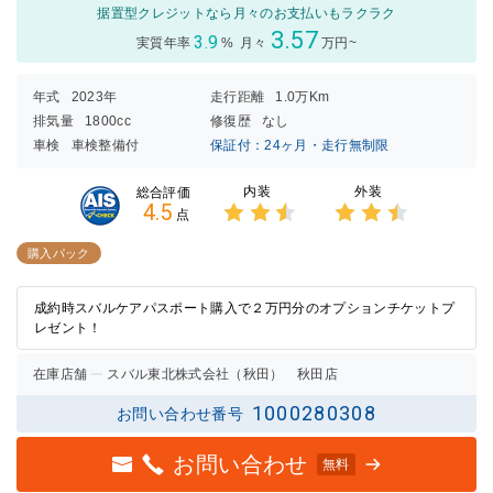
据置型クレジットなら月々のお支払いもラクラク
3.57
3.9
実質年率
%
月々
万円~
年式
2023年
走行距離
1.0万Km
排気量
1800cc
修復歴
なし
車検
車検整備付
保証付：24ヶ月・走行無制限
内装
外装
総合評価
4.5
点
3点中
3点中
2.5点
2.5点
購入パック
の評価
の評価
成約時スバルケアパスポート購入で２万円分のオプションチケットプ
レゼント！
在庫店舗
スバル東北株式会社（秋田） 秋田店
1000280308
お問い合わせ番号
お問い合わせ
無料