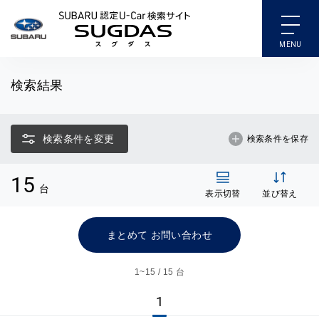
SUBARU 認定U-Car検索
検索結果
検索条件を変更
検索条件を保存
15
台
表示切替
並び替え
まとめて お問い合わせ
1~
15 / 15 台
1