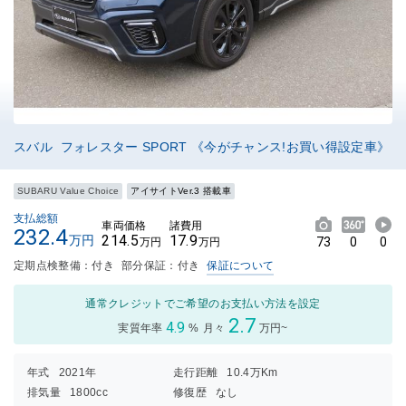
スバル フォレスター SPORT 《今がチャンス!お買い得設定車》
SUBARU Value Choice
アイサイトVer.3 搭載車
支払総額
車両価格
諸費用
232.4
214.5
17.9
万円
73
0
0
万円
万円
定期点検整備：付き
部分保証：付き
保証について
通常クレジットでご希望のお支払い方法を設定
2.7
4.9
実質年率
%
月々
万円~
年式
2021年
走行距離
10.4万Km
排気量
1800cc
修復歴
なし