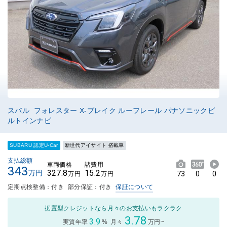
スバル フォレスター X-ブレイク ルーフレール パナソニックビ
ルトインナビ
SUBARU 認定U-Car
新世代アイサイト 搭載車
支払総額
車両価格
諸費用
343
327.8
15.2
万円
73
0
0
万円
万円
定期点検整備：付き
部分保証：付き
保証について
据置型クレジットなら月々のお支払いもラクラク
3.78
3.9
実質年率
%
月々
万円~