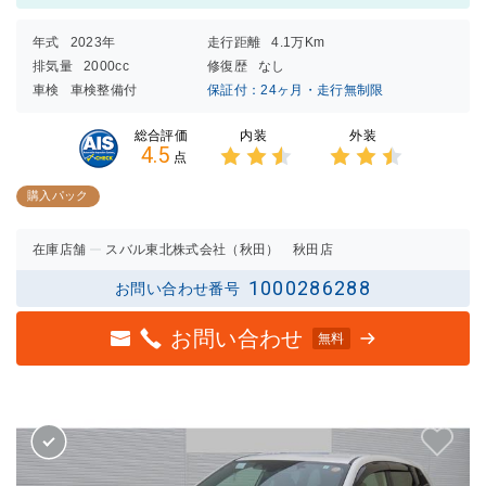
年式
2023年
走行距離
4.1万Km
排気量
2000cc
修復歴
なし
車検
車検整備付
保証付：24ヶ月・走行無制限
内装
外装
総合評価
4.5
点
3点中
3点中
2.5点
2.5点
購入パック
の評価
の評価
在庫店舗
スバル東北株式会社（秋田） 秋田店
1000286288
お問い合わせ番号
お問い合わせ
無料