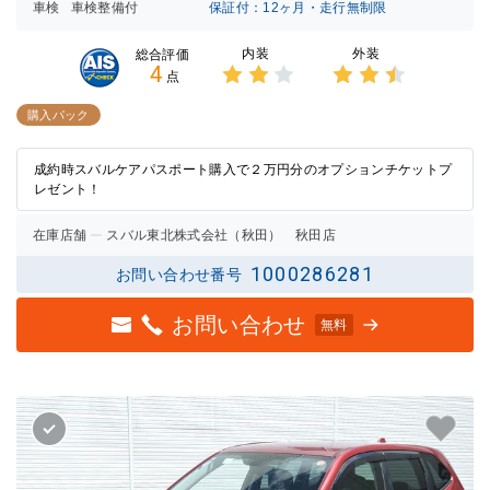
車検
車検整備付
保証付：12ヶ月・走行無制限
内装
外装
総合評価
4
点
3点中
3点中
2点の
2.5点
購入パック
評価
の評価
成約時スバルケアパスポート購入で２万円分のオプションチケットプ
レゼント！
在庫店舗
スバル東北株式会社（秋田） 秋田店
1000286281
お問い合わせ番号
お問い合わせ
無料