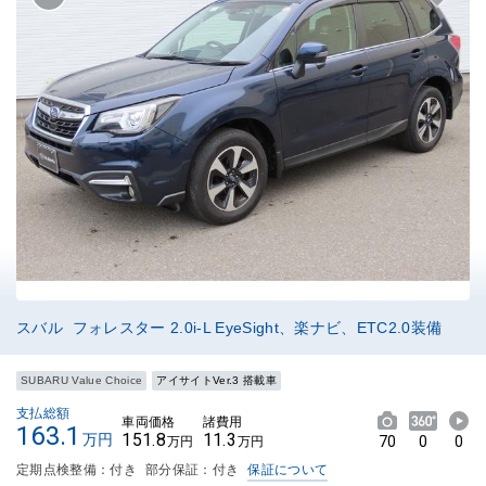
スバル フォレスター 2.0i-L EyeSight、楽ナビ、ETC2.0装備
SUBARU Value Choice
アイサイトVer.3 搭載車
支払総額
車両価格
諸費用
163.1
151.8
11.3
万円
70
0
0
万円
万円
定期点検整備：付き
部分保証：付き
保証について