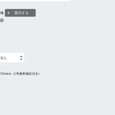
地域
選択する
全国
ue Choice（1年無料保証付き）
系
の他