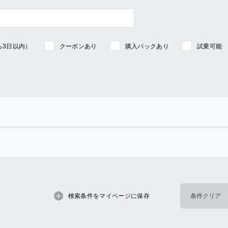
ら3日以内）
クーポンあり
購入パックあり
試乗可能
検索条件をマイページに保存