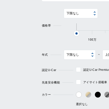
価格帯
100万
年式
~
認定U-Car Pre
認定U-Car
アイサイト搭載車
先進安全機能
カラー
ゴールド・
ブラ
ホワイト系