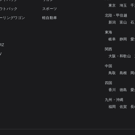
東京
埼玉
千
アウトバック
スポーツ
北陸・甲信越
ツーリングワゴン
軽自動車
新潟
富山
石
4
東海
岐阜
静岡
愛
RZ
関西
V
大阪・和歌山
中国
鳥取
島根
岡
四国
香川
徳島
愛
九州・沖縄
福岡
佐賀
長