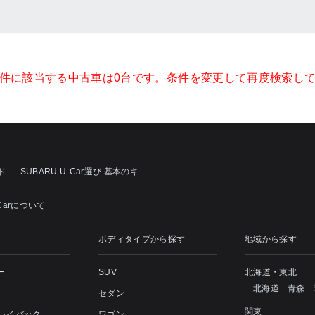
件に該当する中古車は0台です。条件を変更して再度検索し
ド
SUBARU U-Car選び 基本のキ
-Carについて
ボディタイプから探す
地域から探す
ー
SUV
北海道・東北
北海道
青森
セダン
関東
 レイバック
ワゴン