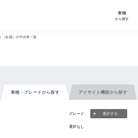
-Car検索サイト スグダス
車種
から探す
Ｉ（全国）の中古車一覧
車種・グレード
から探す
アイサイト機能
から探す
グレード
選択する