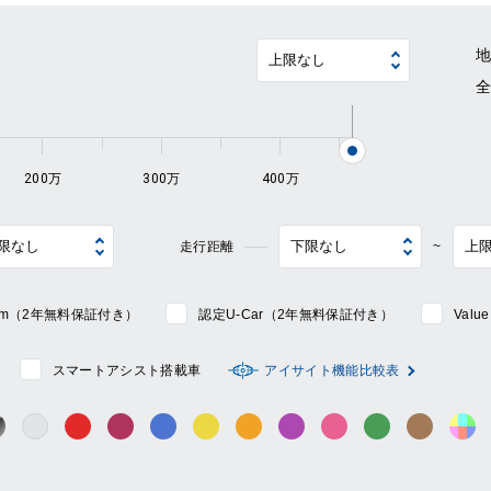
~
200万
300万
400万
走行距離
~
mium（2年無料保証付き）
認定U-Car（2年無料保証付き）
Val
スマートアシスト搭載車
アイサイト機能比較表
シルバー系
ック系
ガンメタ系
レッド系
ワイン系
ブルー系
イエロー系
オレンジ系
パープル系
ピンク系
グリーン系
ブラウン
そ
グレー系