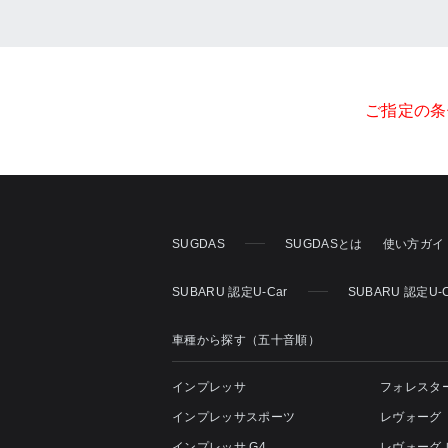
ご指定の条
SUGDAS
SUGDASとは
使い方ガイ
SUBARU 認定U-Car
SUBARU 認定U
車種から探す（五十音順）
インプレッサ
フォレスタ
インプレッサスポーツ
レヴォーグ
インプレッサ G4
レヴォーグ