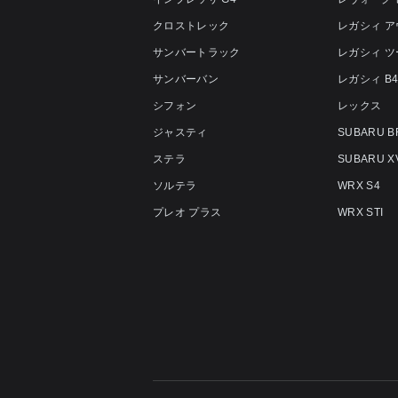
クロストレック
レガシィ 
サンバートラック
レガシィ 
サンバーバン
レガシィ B
シフォン
レックス
ジャスティ
SUBARU B
ステラ
SUBARU X
ソルテラ
WRX S4
プレオ プラス
WRX STI