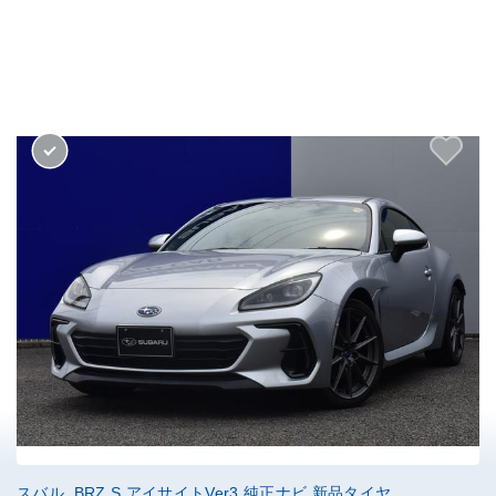
スバル BRZ S アイサイトVer3 純正ナビ 新品タイヤ