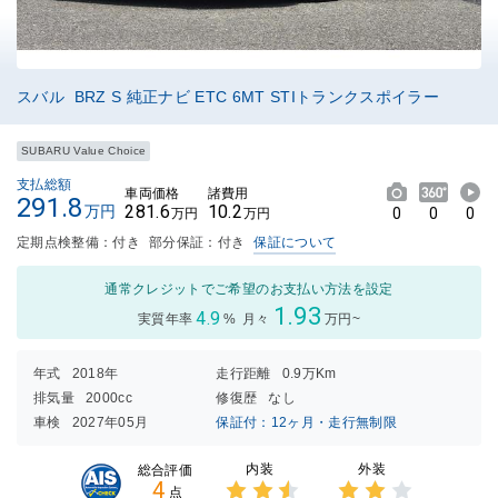
スバル BRZ S 純正ナビ ETC 6MT STIトランクスポイラー
SUBARU Value Choice
支払総額
車両価格
諸費用
291.8
281.6
10.2
万円
0
0
0
万円
万円
定期点検整備：付き
部分保証：付き
保証について
通常クレジットでご希望のお支払い方法を設定
1.93
4.9
実質年率
%
月々
万円~
年式
2018年
走行距離
0.9万Km
排気量
2000cc
修復歴
なし
車検
2027年05月
保証付：12ヶ月・走行無制限
内装
外装
総合評価
4
点