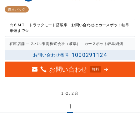
3点中
3点中
2.5点
2点の
購入パック
の評価
評価
☆６ＭＴ トラックモード搭載車 お問い合わせはカースポット岐阜
細畑まで☆
在庫店舗
スバル東海株式会社（岐阜） カースポット岐阜細畑
1000291124
お問い合わせ番号
お問い合わせ
無料
1~
2 / 2 台
1