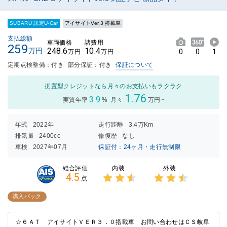
SUBARU 認定U-Car
アイサイトVer.3 搭載車
支払総額
車両価格
諸費用
259
248.6
10.4
万円
0
0
1
万円
万円
定期点検整備：付き
部分保証：付き
保証について
据置型クレジットなら月々のお支払いもラクラク
1.76
3.9
実質年率
%
月々
万円~
年式
2022年
走行距離
3.4万Km
排気量
2400cc
修復歴
なし
車検
2027年07月
保証付：24ヶ月・走行無制限
内装
外装
総合評価
4.5
点
3点中
3点中
2.5点
2.5点
購入パック
の評価
の評価
☆６ＡＴ アイサイトＶＥＲ３．０搭載車 お問い合わせはＣＳ岐阜