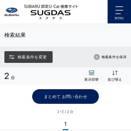
SUBARU 認定U-Car検索
検索結果
検索条件を変更
検索条件を保存
2
台
表示切替
並び替え
まとめて お問い合わせ
1~
2 / 2 台
1