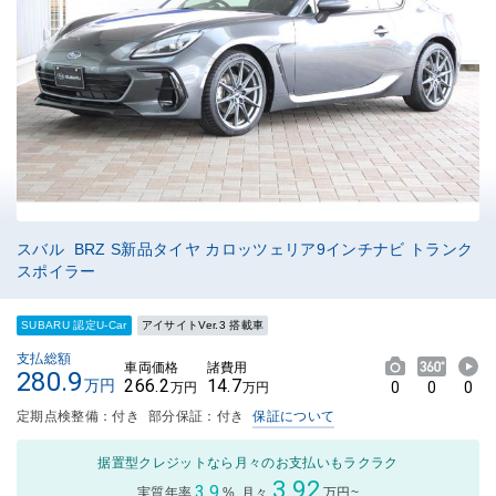
スバル BRZ S新品タイヤ カロッツェリア9インチナビ トランク
スポイラー
SUBARU 認定U-Car
アイサイトVer.3 搭載車
支払総額
車両価格
諸費用
280.9
266.2
14.7
万円
0
0
0
万円
万円
定期点検整備：付き
部分保証：付き
保証について
据置型クレジットなら月々のお支払いもラクラク
3.92
3.9
実質年率
%
月々
万円~