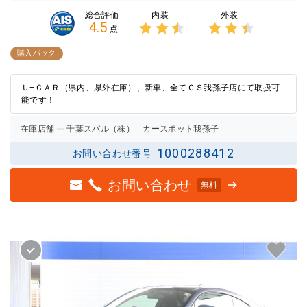
内装
外装
総合評価
4.5
点
3点中
3点中
2.5点
2.5点
購入パック
の評価
の評価
Ｕ−ＣＡＲ（県内、県外在庫）、新車、全てＣＳ我孫子店にて取扱可
能です！
在庫店舗
千葉スバル（株） カースポット我孫子
1000288412
お問い合わせ番号
お問い合わせ
無料