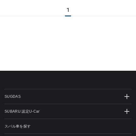
1
SUGDAS
SUBARU 認定U-Car
スバル車を探す