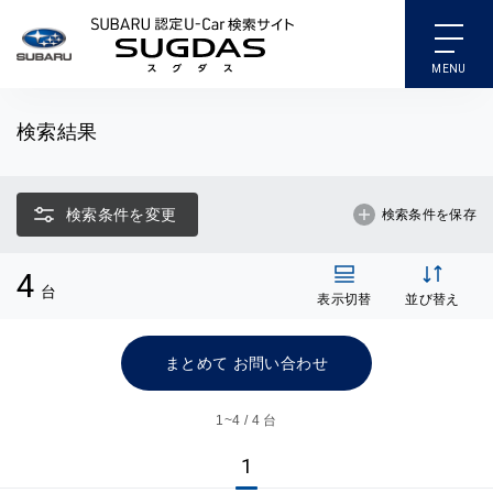
SUBARU 認定U-Car検索
検索結果
検索条件を変更
検索条件を保存
4
台
表示切替
並び替え
まとめて お問い合わせ
1~
4 / 4 台
1