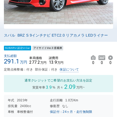
スバル BRZ S 9インチナビ ETC2.0 リアカメラ LEDライナー
SUBARU 認定U-Car
アイサイトVer.3 搭載車
支払総額
車両価格
諸費用
291.1
277.2
13.9
万円
0
0
0
万円
万円
定期点検整備：付き
部分保証：付き
保証について
通常クレジットでご希望のお支払い方法を設定
2.09
3.9
実質年率
%
月々
万円~
年式
2023年
走行距離
1.0万Km
排気量
2400cc
修復歴
なし
車検
車検整備付
保証付：24ヶ月・走行無制限