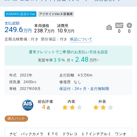
SUBARU 認定U-Car
アイサイトVer.3 搭載車
支払総額
車両価格
諸費用
249.6
238.7
10.9
万円
0
0
万円
万円
定期点検整備：付き
部分保証：付き
保証について
通常クレジットでご希望のお支払い方法を設定
2.48
3.9
実質年率
%
月々
万円~
年式
2022年
走行距離
4.5万Km
排気量
2400cc
修復歴
なし
車検
2027年08月
保証付：24ヶ月・走行無制限
内装
外装
総合評価
4
点
3点中
3点中
2点の
2点の
購入パック
評価
評価
ナビ バックカメラ ＥＴＣ ドラレコ １７インチアルミ ワンオ