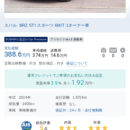
スバル BRZ STI スポーツ 6M/T 1オーナー車
SUBARU 認定U-Car Premium
アイサイトVer.3 搭載車
支払総額
車両価格
諸費用
388.6
374
14.6
万円
0
0
0
万円
万円
定期点検整備：付き
部分保証：付き
保証について
通常クレジットでご希望のお支払い方法を設定
1.92
3.9
実質年率
%
月々
万円~
年式
2024年
走行距離
1.8万Km
排気量
2400cc
修復歴
なし
車検
車検整備付
保証付：24ヶ月・走行無制限
内装
外装
総合評価
5
点