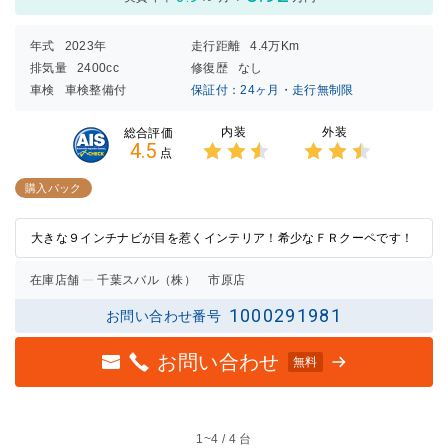
年式
2023年
走行距離
4.4万Km
排気量
2400cc
修復歴
なし
車検
車検整備付
保証付：24ヶ月・走行無制限
内装
外装
総合評価
4.5
点
3点中
3点中
2.5点
2.5点
購入パック
の評価
の評価
大きな９インチナビが目を惹くインテリア！希少なＦＲクーペです！
在庫店舗
千葉スバル（株） 市原店
1000291981
お問い合わせ番号
お問い合わせ
無料
1~
4 / 4 台