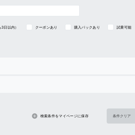
ら3日以内）
クーポンあり
購入パックあり
試乗可能
検索条件をマイページに保存