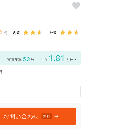
5
点
内装
外装
3点中
3点中
2.5点
2.5点
の評価
の評価
1.81
5.3
月々
万円~
実質年率
%
3月
お問い合わせ
無料