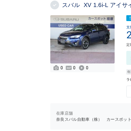
スバル XV 1.6i-L ア
支
定
0
0
0
年
ラ
在庫店舗
奈良スバル自動車（株） カースポッ