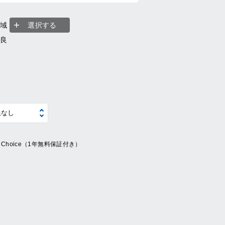
地域
選択する
奈良
ue Choice（1年無料保証付き）
系
の他