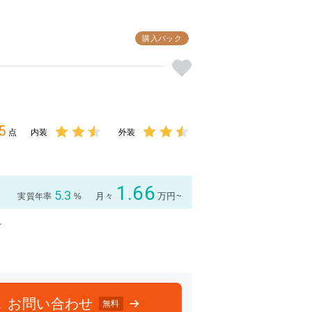
購入パック
5
点
内装
外装
3点中
3点中
2.5点
2.5点
の評価
の評価
1.66
5.3
月々
万円~
実質年率
%
付
限
お問い合わせ
無料