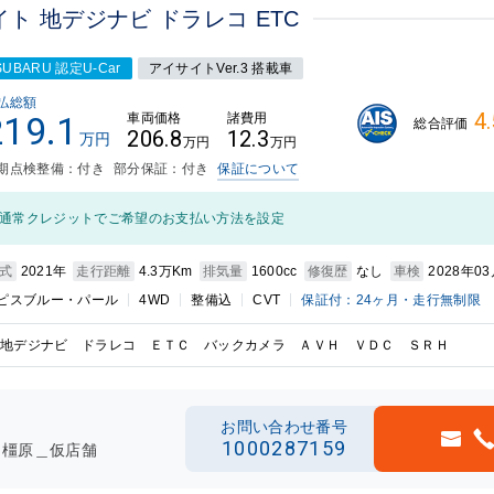
イサイト 地デジナビ ドラレコ ETC
SUBARU 認定U-Car
アイサイトVer.3 搭載車
払総額
4.
219.1
車両価格
諸費用
総合評価
206.8
12.3
万円
万円
万円
期点検整備：付き
部分保証：付き
保証について
通常クレジットでご希望のお支払い方法を設定
式
2021年
走行距離
4.3万Km
排気量
1600cc
修復歴
なし
車検
2028年0
ピスブルー・パール
4WD
整備込
CVT
保証付：24ヶ月・走行無制限
地デジナビ ドラレコ ＥＴＣ バックカメラ ＡＶＨ ＶＤＣ ＳＲＨ
お問い合わせ番号
1000287159
ト橿原＿仮店舗