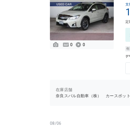
支
定
0
0
年
デ
在庫店舗
奈良スバル自動車（株） カースポッ
08/06