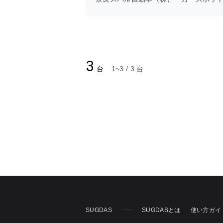
3
台
1~3 / 3 台
SUGDAS
SUGDASとは
使い方ガイ