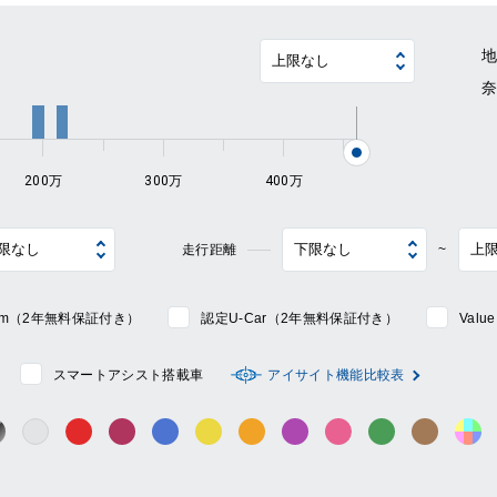
~
200万
300万
400万
走行距離
~
mium（2年無料保証付き）
認定U-Car（2年無料保証付き）
Val
スマートアシスト搭載車
アイサイト機能比較表
シルバー系
ック系
ガンメタ系
レッド系
ワイン系
ブルー系
イエロー系
オレンジ系
パープル系
ピンク系
グリーン系
ブラウン
そ
グレー系