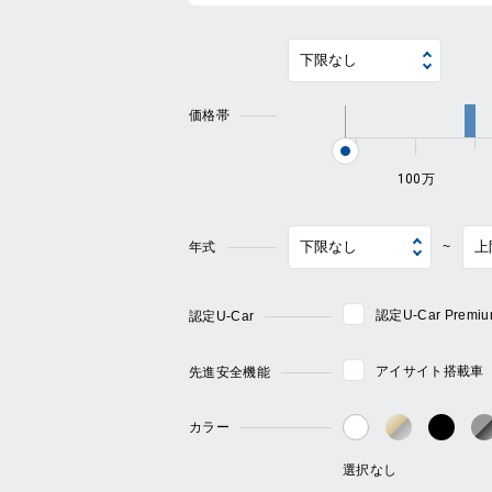
価格帯
100万
年式
~
認定U-Car Pre
認定U-Car
アイサイト搭載車
先進安全機能
カラー
ゴールド・
ブラ
ホワイト系