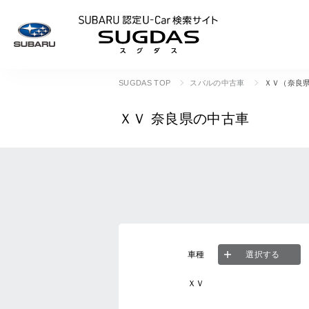
SUBARU 認定U
SUGDAS TOP
スバルの中古車
ＸＶ（奈良
ＸＶ
奈良県の中古車
車種
選択する
ＸＶ