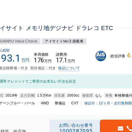
アイサイト メモリ地デジナビ ドラレコ ETC
SUBARU Value Choice
アイサイトVer.3 搭載車
払総額
4.
193.1
車両価格
諸費用
総合評価
176
17.1
万円
万円
万円
期点検整備：付き
部分保証：付き
保証について
通常クレジットでご希望のお支払い方法を設定
式
2019年
走行距離
1.5万Km
排気量
2000cc
修復歴
なし
車検
車検整備
グーンブルー・パール
4WD
整備込
CVT
保証付：12ヶ月・走行無制
お問い合わせ番号
1000287095
ト橿原＿仮店舗