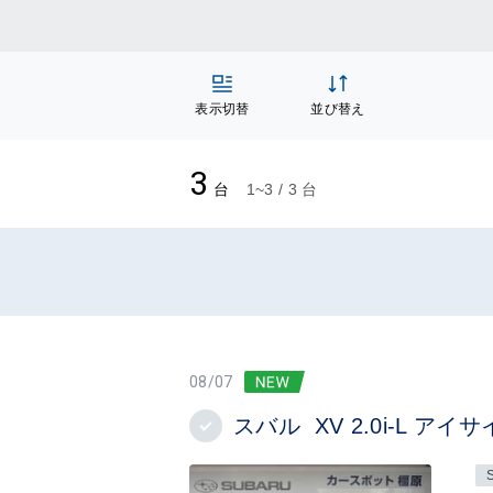
表示切替
並び替え
3
台
1~3 / 3 台
08/07
スバル XV 2.0i-L ア