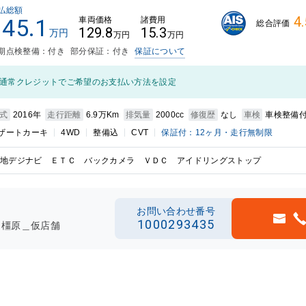
払総額
4.
145.1
車両価格
諸費用
総合評価
129.8
15.3
万円
万円
万円
期点検整備：付き
部分保証：付き
保証について
通常クレジットでご希望のお支払い方法を設定
式
2016年
走行距離
6.9万Km
排気量
2000cc
修復歴
なし
車検
車検整備
ザートカーキ
4WD
整備込
CVT
保証付：12ヶ月・走行無制限
地デジナビ ＥＴＣ バックカメラ ＶＤＣ アイドリングストップ
お問い合わせ番号
1000293435
ト橿原＿仮店舗