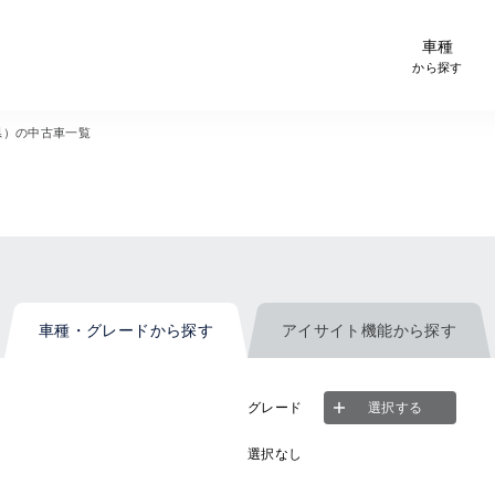
-Car検索サイト スグダス
車種
から探す
県）の中古車一覧
車種・グレード
から探す
アイサイト機能
から探す
グレード
選択する