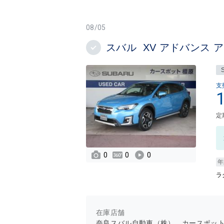
08/05
スバル XV アドバンス 
支
定
0
0
0
年
ラ
在庫店舗
奈良スバル自動車（株） カースポッ