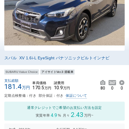
スバル XV 1.6i-L EyeSight パナソニックビルトインナビ
SUBARU Value Choice
アイサイトVer.3 搭載車
支払総額
車両価格
諸費用
181.4
170.5
10.9
万円
80
0
0
万円
万円
定期点検整備：付き
部分保証：付き
保証について
通常クレジットでご希望のお支払い方法を設定
2.43
4.9
実質年率
%
月々
万円~