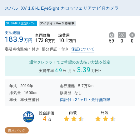
スバル XV 1.6i-L EyeSight カロッツェリアナビ Rカメラ
SUBARU 認定U-Car
アイサイトVer.3 搭載車
支払総額
車両価格
諸費用
183.9
173.8
10.1
万円
59
0
0
万円
万円
定期点検整備：付き
部分保証：付き
保証について
通常クレジットでご希望のお支払い方法を設定
3.39
4.9
実質年率
%
月々
万円~
年式
2019年
走行距離
5.7万Km
排気量
1600cc
修復歴
なし
車検
車検整備付
保証付：24ヶ月・走行無制限
内装
外装
総合評価
4
点
3点中
3点中
2.5点
2.5点
購入パック
の評価
の評価