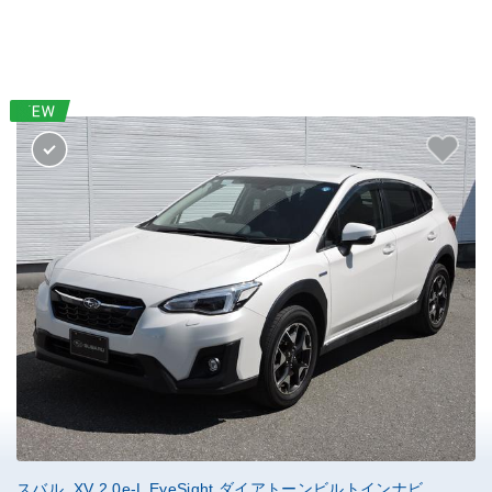
スバル XV 2.0e-L EyeSight ダイアトーンビルトインナビ