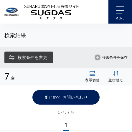
SUBARU 認定U-Car検索
検索結果
検索条件を変更
検索条件を保存
7
台
表示切替
並び替え
まとめて お問い合わせ
1~
7 / 7 台
1