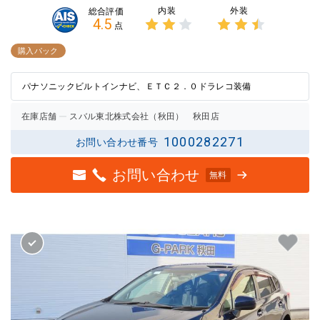
内装
外装
総合評価
4.5
点
3点中
3点中
2点の
2.5点
購入パック
評価
の評価
パナソニックビルトインナビ、ＥＴＣ２．０ドラレコ装備
在庫店舗
スバル東北株式会社（秋田） 秋田店
1000282271
お問い合わせ番号
お問い合わせ
無料