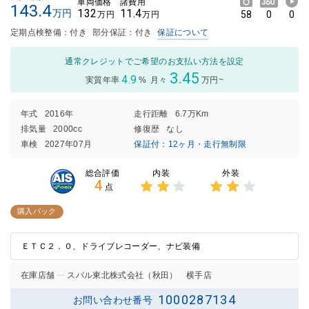
車両価格
諸費用
143.4
132
11.4
万円
58
0
0
万円
万円
定期点検整備：付き
部分保証：付き
保証について
通常クレジットでご希望のお支払い方法を設定
3.45
4.9
実質年率
%
月々
万円~
年式
2016年
走行距離
6.7万Km
排気量
2000cc
修復歴
なし
車検
2027年07月
保証付：12ヶ月・走行無制限
内装
外装
総合評価
4
点
3点中
3点中
2点の
2点の
購入パック
評価
評価
ＥＴＣ２．０、ドライブレコーダー、ナビ装備
在庫店舗
スバル東北株式会社（秋田） 横手店
1000287134
お問い合わせ番号