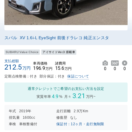
スバル XV 1.6i-L EyeSight 前後ドラレコ 純正エンスタ
SUBARU Value Choice
アイサイトVer.3 搭載車
支払総額
車両価格
諸費用
212.5
196.9
15.6
万円
0
0
0
万円
万円
定期点検整備：付き
部分保証：付き
保証について
通常クレジットでご希望のお支払い方法を設定
3.21
4.9
実質年率
%
月々
万円~
年式
2019年
走行距離
2.9万Km
排気量
1600cc
修復歴
なし
車検
車検整備付
保証付：12ヶ月・走行無制限