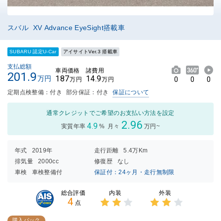
スバル XV Advance EyeSight搭載車
SUBARU 認定U-Car
アイサイトVer.3 搭載車
支払総額
車両価格
諸費用
201.9
187
14.9
万円
0
0
0
万円
万円
定期点検整備：付き
部分保証：付き
保証について
通常クレジットでご希望のお支払い方法を設定
2.96
4.9
実質年率
%
月々
万円~
年式
2019年
走行距離
5.4万Km
排気量
2000cc
修復歴
なし
車検
車検整備付
保証付：24ヶ月・走行無制限
内装
外装
総合評価
4
点
3点中
3点中
2点の
2点の
購入パック