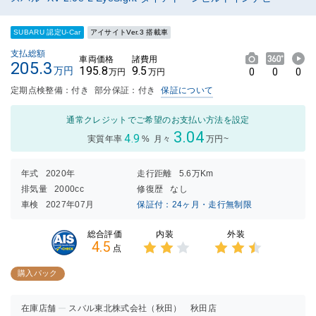
SUBARU 認定U-Car
アイサイトVer.3 搭載車
支払総額
車両価格
諸費用
205.3
195.8
9.5
万円
0
0
0
万円
万円
定期点検整備：付き
部分保証：付き
保証について
通常クレジットでご希望のお支払い方法を設定
3.04
4.9
実質年率
%
月々
万円~
年式
2020年
走行距離
5.6万Km
排気量
2000cc
修復歴
なし
車検
2027年07月
保証付：24ヶ月・走行無制限
内装
外装
総合評価
4.5
点
3点中
3点中
2点の
2.5点
購入パック
評価
の評価
在庫店舗
スバル東北株式会社（秋田） 秋田店