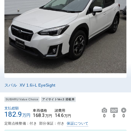
スバル XV 1.6i-L EyeSight
SUBARU Value Choice
アイサイトVer.3 搭載車
支払総額
車両価格
諸費用
182.9
168.3
14.6
万円
0
0
0
万円
万円
定期点検整備：付き
部分保証：付き
保証について