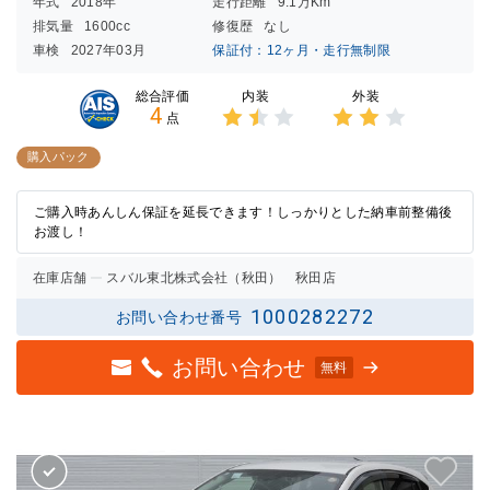
年式
2018年
走行距離
9.1万Km
排気量
1600cc
修復歴
なし
車検
2027年03月
保証付：12ヶ月・走行無制限
内装
外装
総合評価
4
点
3点中
3点中
1.5点
2点の
購入パック
の評価
評価
ご購入時あんしん保証を延長できます！しっかりとした納車前整備後
お渡し！
在庫店舗
スバル東北株式会社（秋田） 秋田店
1000282272
お問い合わせ番号
お問い合わせ
無料