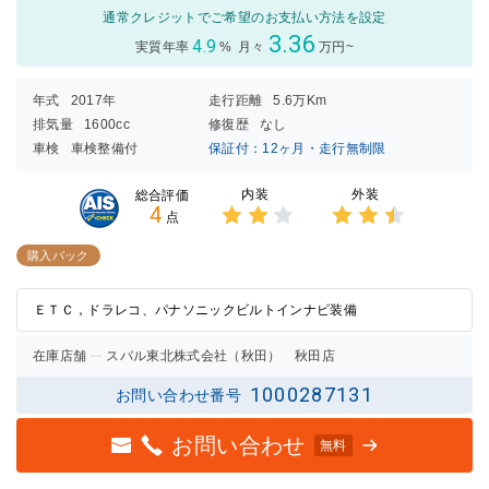
通常クレジットでご希望のお支払い方法を設定
3.36
4.9
実質年率
%
月々
万円~
年式
2017年
走行距離
5.6万Km
排気量
1600cc
修復歴
なし
車検
車検整備付
保証付：12ヶ月・走行無制限
内装
外装
総合評価
4
点
3点中
3点中
2点の
2.5点
購入パック
評価
の評価
ＥＴＣ，ドラレコ、パナソニックビルトインナビ装備
在庫店舗
スバル東北株式会社（秋田） 秋田店
1000287131
お問い合わせ番号
お問い合わせ
無料