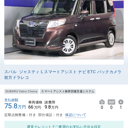
スバル ジャスティ L スマートアシスト ナビ ETC バックカメラ
前方ドラレコ
SUBARU Value Choice
スマートアシスト衝突回避支援システム
支払総額
車両価格
諸費用
75.8
66
9.8
万円
0
0
1
万円
万円
定期点検整備：付き
部分保証：付き
保証について
通常クレジットでご希望のお支払い方法を設定