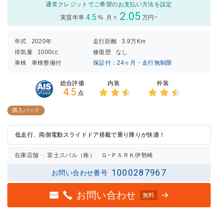
通常クレジットでご希望のお支払い方法を設定
2.05
4.5
実質年率
%
月々
万円~
年式
2020年
走行距離
3.9万Km
排気量
1000cc
修復歴
なし
車検
車検整備付
保証付：24ヶ月・走行無制限
内装
外装
総合評価
4.5
点
3点中
3点中
2.5点
2.5点
購入パック
の評価
の評価
低走行、両側電動スライドドア搭載で乗り降りが快適！
在庫店舗
富士スバル（株） Ｇ−ＰＡＲＫ伊勢崎
1000287967
お問い合わせ番号
お問い合わせ
無料