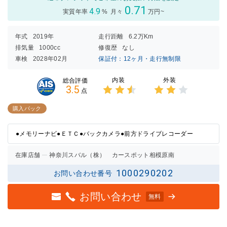
0.71
4.9
実質年率
%
月々
万円~
年式
2019年
走行距離
6.2万Km
排気量
1000cc
修復歴
なし
車検
2028年02月
保証付：12ヶ月・走行無制限
内装
外装
総合評価
3.5
点
3点中
3点中
2.5点
2点の
購入パック
の評価
評価
●メモリーナビ●ＥＴＣ●バックカメラ●前方ドライブレコーダー
在庫店舗
神奈川スバル（株） カースポット相模原南
1000290202
お問い合わせ番号
お問い合わせ
無料