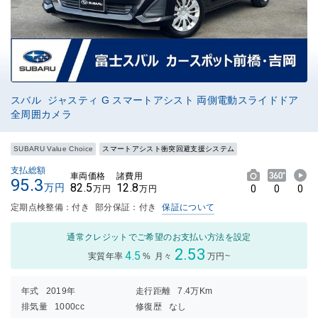
スバル ジャスティ G スマートアシスト 両側電動スライドドア
全周囲カメラ
SUBARU Value Choice
スマートアシスト衝突回避支援システム
支払総額
車両価格
諸費用
95.3
82.5
12.8
万円
0
0
0
万円
万円
定期点検整備：付き
部分保証：付き
保証について
通常クレジットでご希望のお支払い方法を設定
2.53
4.5
実質年率
%
月々
万円~
年式
2019年
走行距離
7.4万Km
排気量
1000cc
修復歴
なし