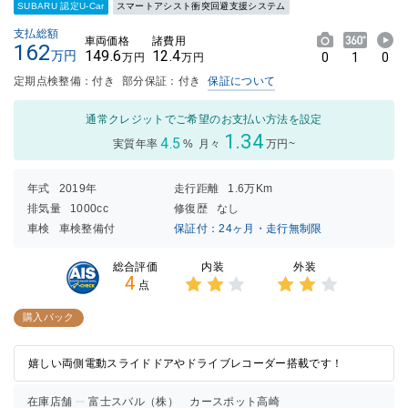
SUBARU 認定U-Car
スマートアシスト衝突回避支援システム
支払総額
車両価格
諸費用
162
149.6
12.4
万円
0
1
0
万円
万円
定期点検整備：付き
部分保証：付き
保証について
通常クレジットでご希望のお支払い方法を設定
1.34
4.5
実質年率
%
月々
万円~
年式
2019年
走行距離
1.6万Km
排気量
1000cc
修復歴
なし
車検
車検整備付
保証付：24ヶ月・走行無制限
内装
外装
総合評価
4
点
3点中
3点中
2点の
2点の
購入パック
評価
評価
嬉しい両側電動スライドドアやドライブレコーダー搭載です！
在庫店舗
富士スバル（株） カースポット高崎