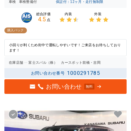
車検
車検整備付
保証付：12ヶ月・走行無制限
内装
外装
総合評価
4.5
点
3点中
3点中
2.5点
3点の
購入パック
の評価
評価
小回りが利くため街中で運転しやすいです！ご来店をお待ちしており
ます！
在庫店舗
富士スバル（株） カースポット前橋・吉岡
1000291785
お問い合わせ番号
お問い合わせ
無料