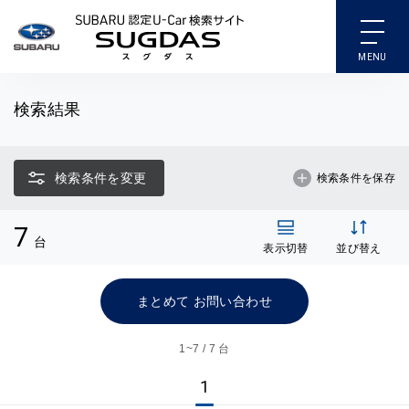
SUBARU 認定U-Car検索
検索結果
検索条件を変更
検索条件を保存
7
台
表示切替
並び替え
まとめて お問い合わせ
1~
7 / 7 台
1