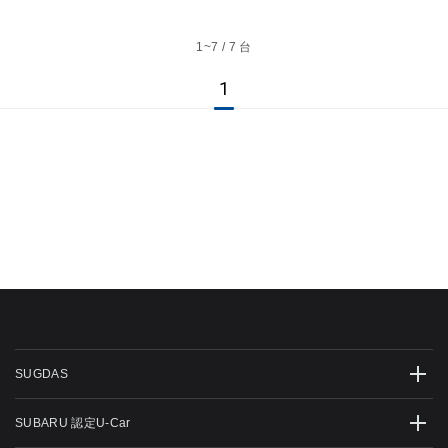
1~
7 / 7 台
1
SUGDAS
SUBARU 認定U-Car