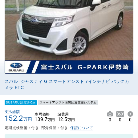
スバル ジャスティ G スマートアシスト 7インチナビ バックカ
メラ ETC
SUBARU 認定U-Car
スマートアシスト衝突回避支援システム
支払総額
車両価格
諸費用
152.2
139.7
12.5
万円
0
0
0
万円
万円
定期点検整備：付き
部分保証：付き
保証について