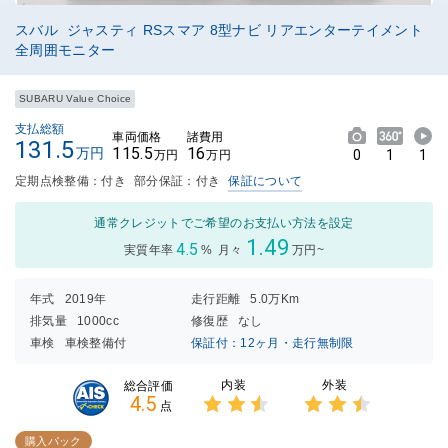
スバル ジャスティ RSスマア 8型ナビ リアエンターテイメント
全周囲モニター
SUBARU Value Choice
支払総額
車両価格
諸費用
131.5
115.5
16
万円
0
1
1
万円
万円
定期点検整備：付き
部分保証：付き
保証について
通常クレジットでご希望のお支払い方法を設定
1.49
4.5
実質年率
%
月々
万円~
年式
2019年
走行距離
5.0万Km
排気量
1000cc
修復歴
なし
車検
車検整備付
保証付：12ヶ月・走行無制限
内装
外装
総合評価
4.5
点
3点中
3点中
2.5点
2.5点
購入パック