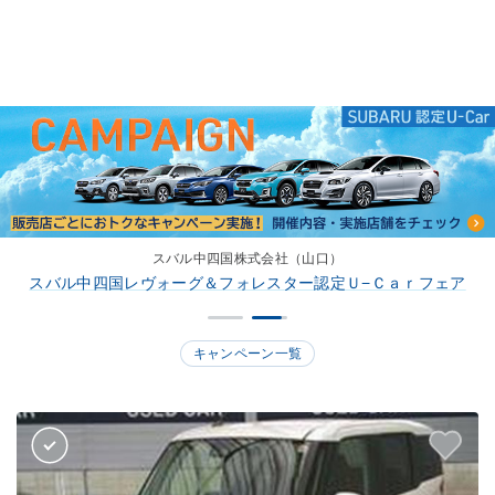
スバル中四国株式会社（山口）
スバル九州株式会社（熊本）
スバル中四国レヴォーグ＆フォレスター認定Ｕ−Ｃａｒフェア
スバル九州Ｕ−Ｃａｒサマーフェア開催！
キャンペーン一覧