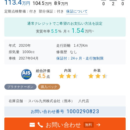
113.4
104.5
8.9
万円
0
2
0
万円
万円
定期点検整備：付き
部分保証：付き
保証について
通常クレジットでご希望のお支払い方法を設定
1.54
5.5
実質年率
%
月々
万円~
年式
2020年
走行距離
1.4万Km
排気量
1000cc
修復歴
なし
車検
2027年04月
保証付：24ヶ月・走行無制限
内装
外装
総合評価
4.5
点
3点中
3点中
2.5点
2.5点
プラチナクーポン
購入パック
の評価
の評価
在庫店舗
スバル九州株式会社（熊本） 八代店
1000290823
お問い合わせ番号
お問い合わせ
無料