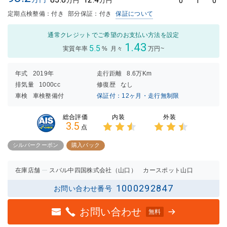
0
1
0
万円
万円
定期点検整備：付き
部分保証：付き
保証について
通常クレジットでご希望のお支払い方法を設定
1.43
5.5
実質年率
%
月々
万円~
年式
2019年
走行距離
8.6万Km
排気量
1000cc
修復歴
なし
車検
車検整備付
保証付：12ヶ月・走行無制限
内装
外装
総合評価
3.5
点
3点中
3点中
2.5点
2.5点
シルバークーポン
購入パック
の評価
の評価
在庫店舗
スバル中四国株式会社（山口） カースポット山口
1000292847
お問い合わせ番号
お問い合わせ
無料