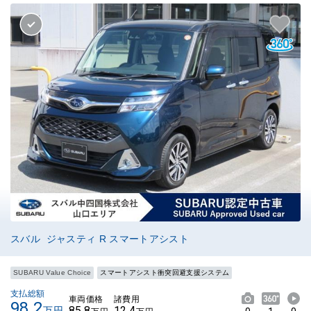
スバル ジャスティ R スマートアシスト
SUBARU Value Choice
スマートアシスト衝突回避支援システム
支払総額
車両価格
諸費用
98.2
85.8
12.4
万円