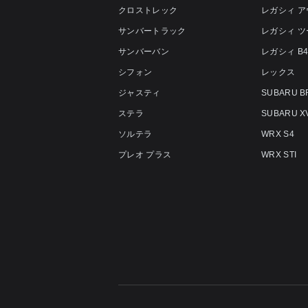
クロストレック
レガシィ 
サンバートラック
レガシィ 
サンバーバン
レガシィ B
シフォン
レックス
ジャスティ
SUBARU B
ステラ
SUBARU X
ソルテラ
WRX S4
プレオ プラス
WRX STI