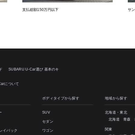
支払総額150万円以下
サ
ド
SUBARU U-Car選び 基本のキ
Carについて
ボディタイプから探す
地域から探す
ー
SUV
北海道・東北
北海道
青森
セダン
関東
 レイバック
ワゴン