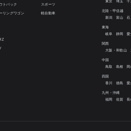
東京
埼玉
千
アウトバック
スポーツ
北陸・甲信越
ツーリングワゴン
軽自動車
新潟
富山
石
4
東海
岐阜
静岡
愛
RZ
関西
V
大阪・和歌山
中国
鳥取
島根
岡
四国
香川
徳島
愛
九州・沖縄
福岡
佐賀
長