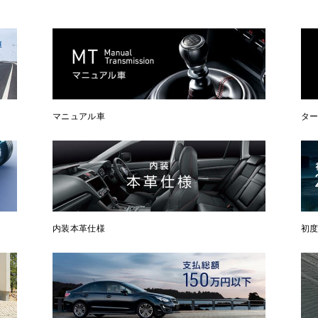
マニュアル車
タ
内装本革仕様
初度