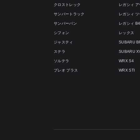
クロストレック
レガシィ 
サンバートラック
レガシィ 
サンバーバン
レガシィ B
シフォン
レックス
ジャスティ
SUBARU B
ステラ
SUBARU X
ソルテラ
WRX S4
プレオ プラス
WRX STI