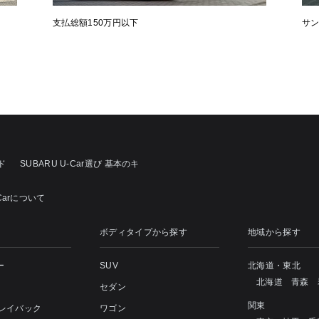
支払総額150万円以下
サ
ド
SUBARU U-Car選び 基本のキ
Carについて
ボディタイプから探す
地域から探す
ー
SUV
北海道・東北
北海道
青森
セダン
関東
 レイバック
ワゴン