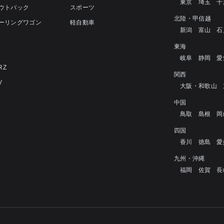
東京
埼玉
千
アウトバック
スポーツ
北陸・甲信越
ツーリングワゴン
軽自動車
新潟
富山
石
4
東海
岐阜
静岡
愛
RZ
関西
V
大阪・和歌山
中国
鳥取
島根
岡
四国
香川
徳島
愛
九州・沖縄
福岡
佐賀
長