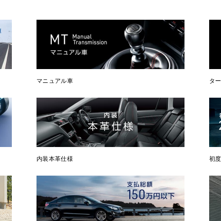
マニュアル車
タ
内装本革仕様
初度