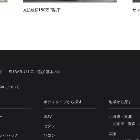
支払総額150万円以下
サ
ド
SUBARU U-Car選び 基本のキ
Carについて
ボディタイプから探す
地域から探す
ー
SUV
北海道・東北
北海道
青森
セダン
関東
 レイバック
ワゴン