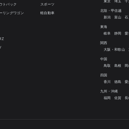
東京
埼玉
千
アウトバック
スポーツ
北陸・甲信越
ツーリングワゴン
軽自動車
新潟
富山
石
4
東海
岐阜
静岡
愛
RZ
関西
V
大阪・和歌山
中国
鳥取
島根
岡
四国
香川
徳島
愛
九州・沖縄
福岡
佐賀
長