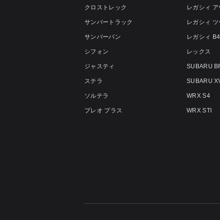
クロストレック
レガシィ 
サンバートラック
レガシィ 
サンバーバン
レガシィ B
シフォン
レックス
ジャスティ
SUBARU B
ステラ
SUBARU X
ソルテラ
WRX S4
プレオ プラス
WRX STI