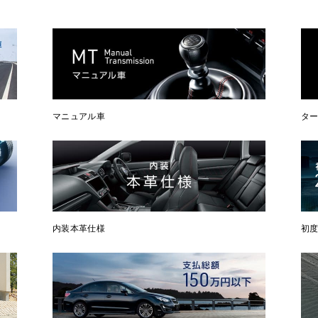
マニュアル車
タ
内装本革仕様
初度