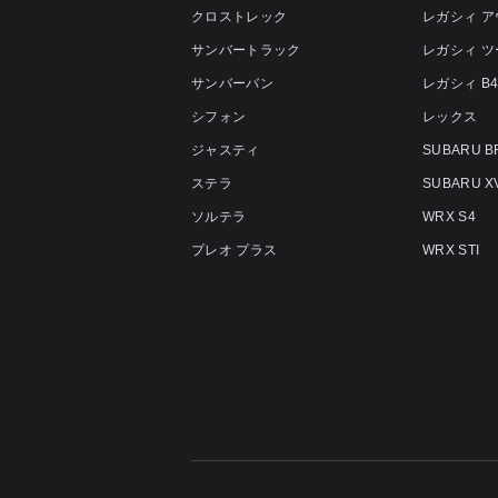
クロストレック
レガシィ 
サンバートラック
レガシィ 
サンバーバン
レガシィ B
シフォン
レックス
ジャスティ
SUBARU B
ステラ
SUBARU X
ソルテラ
WRX S4
プレオ プラス
WRX STI