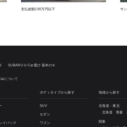
支払総額150万円以下
サ
ド
SUBARU U-Car選び 基本のキ
Carについて
ボディタイプから探す
地域から探す
ー
SUV
北海道・東北
北海道
青森
セダン
関東
 レイバック
ワゴン