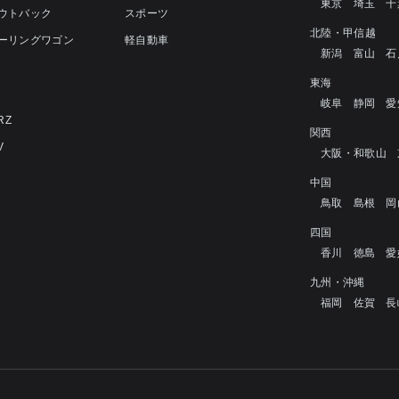
東京
埼玉
千
アウトバック
スポーツ
北陸・甲信越
ツーリングワゴン
軽自動車
新潟
富山
石
4
東海
岐阜
静岡
愛
RZ
関西
V
大阪・和歌山
中国
鳥取
島根
岡
四国
香川
徳島
愛
九州・沖縄
福岡
佐賀
長