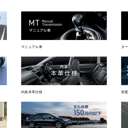
マニュアル車
タ
内装本革仕様
初度