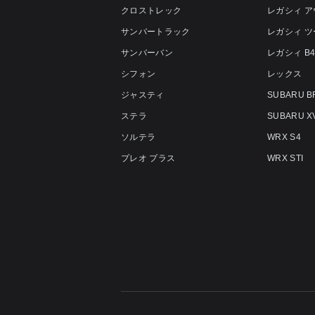
クロストレック
レガシィ 
サンバートラック
レガシィ 
サンバーバン
レガシィ B
シフォン
レックス
ジャスティ
SUBARU B
ステラ
SUBARU X
ソルテラ
WRX S4
プレオ プラス
WRX STI