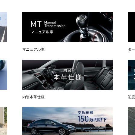
マニュアル車
タ
内装本革仕様
初度