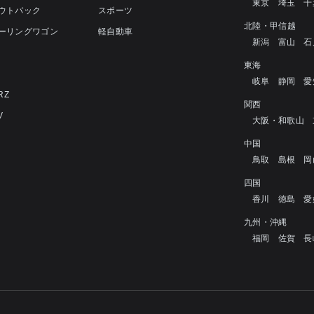
東京
埼玉
千
アウトバック
スポーツ
北陸・甲信越
ツーリングワゴン
軽自動車
新潟
富山
石
4
東海
岐阜
静岡
愛
RZ
関西
V
大阪・和歌山
中国
鳥取
島根
岡
四国
香川
徳島
愛
九州・沖縄
福岡
佐賀
長