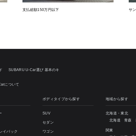
支払総額150万円以下
サ
ド
SUBARU U-Car選び 基本のキ
Carについて
ボディタイプから探す
地域から探す
ー
SUV
北海道・東北
北海道
青森
セダン
関東
 レイバック
ワゴン