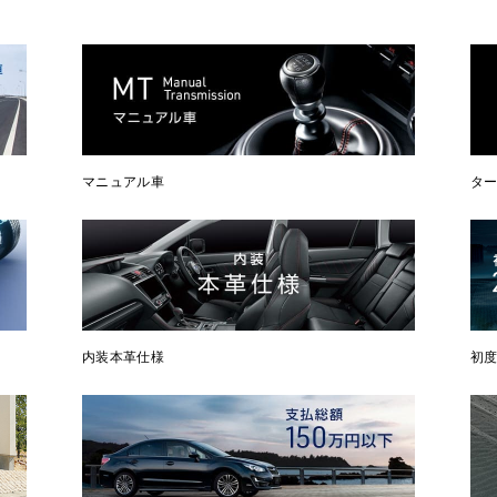
マニュアル車
タ
内装本革仕様
初度