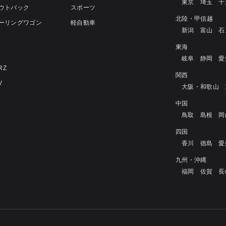
東京
埼玉
千
アウトバック
スポーツ
北陸・甲信越
ツーリングワゴン
軽自動車
新潟
富山
石
4
東海
岐阜
静岡
愛
RZ
関西
V
大阪・和歌山
中国
鳥取
島根
岡
四国
香川
徳島
愛
九州・沖縄
福岡
佐賀
長