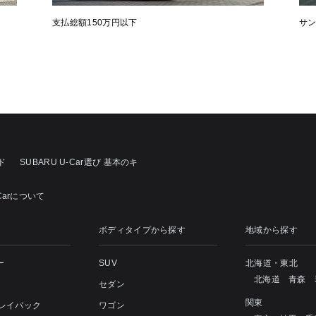
支払総額150万円以下
サ
ド
SUBARU U-Car選び 基本のキ
Carについて
ボディタイプから探す
地域から探す
ー
SUV
北海道・東北
北海道
青森
セダン
関東
 レイバック
ワゴン