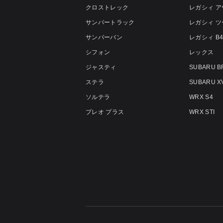
クロストレック
レガシィ 
サンバートラック
レガシィ 
サンバーバン
レガシィ B
シフォン
レックス
ジャスティ
SUBARU B
ステラ
SUBARU X
ソルテラ
WRX S4
プレオ プラス
WRX STI