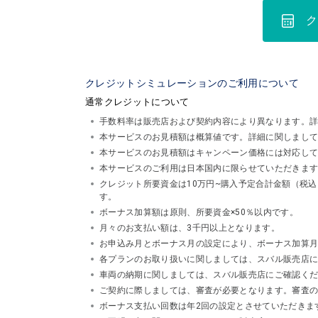
ク
クレジットシミュレーションのご利用について
通常クレジットについて
手数料率は販売店および契約内容により異なります。
本サービスのお見積額は概算値です。詳細に関しまし
本サービスのお見積額はキャンペーン価格には対応し
本サービスのご利用は日本国内に限らせていただきま
クレジット所要資金は10万円~購入予定合計金額（税
す。
ボーナス加算額は原則、所要資金×50％以内です。
月々のお支払い額は、3千円以上となります。
お申込み月とボーナス月の設定により、ボーナス加算
各プランのお取り扱いに関しましては、スバル販売店
車両の納期に関しましては、スバル販売店にご確認く
ご契約に際しましては、審査が必要となります。審査
ボーナス支払い回数は年2回の設定とさせていただきま