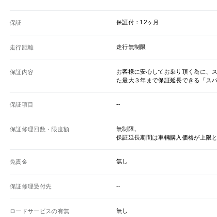
保証付：12ヶ月
保証
走行無制限
走行距離
お客様に安心してお乗り頂く為に、
保証内容
た最大３年まで保証延長できる「ス
--
保証項目
無制限。
保証修理回数・限度額
保証延長期間は車輛購入価格が上限
無し
免責金
--
保証修理受付先
無し
ロードサービスの有無