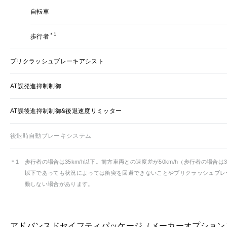
自転車
＊1
歩行者
プリクラッシュブレーキアシスト
AT誤発進抑制制御
AT誤後進抑制制御&後退速度リミッター
後退時自動ブレーキシステム
＊1
歩行者の場合は35km/h以下。前方車両との速度差が50km/h（歩行者の場合は35
以下であっても状況によっては衝突を回避できないことやプリクラッシュブレ
動しない場合があります。
アドバンスドセイフティパッケージ（メーカーオプション