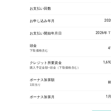
お支払い回数
20
お申し込み年月
2026年 
お支払い開始年月日
頭金
4
下取価格含む
1,69
クレジット所要資金
購入予定金額−頭金（下取価格含む）
ボーナス加算額
8
1回当り
1
月
ボーナス加算月