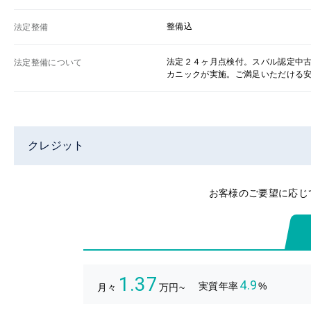
整備込
法定整備
法定２４ヶ月点検付。スバル認定中
法定整備について
カニックが実施。ご満足いただける
クレジット
お客様のご要望に応じ
1.37
4.9
実質年率
%
月々
万円~