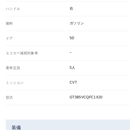
右
ハンドル
ガソリン
燃料
5D
ドア
−
エコカー減税対象車
5人
乗車定員
CVT
ミッション
GT3B5VCQFC1X20
型式
装備