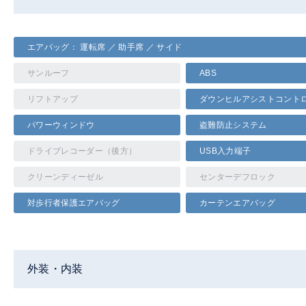
エアバッグ： 運転席 ／ 助手席 ／ サイド
サンルーフ
ABS
リフトアップ
ダウンヒルアシストコント
パワーウィンドウ
盗難防止システム
ドライブレコーダー（後方）
USB入力端子
クリーンディーゼル
センターデフロック
対歩行者保護エアバッグ
カーテンエアバッグ
外装・内装