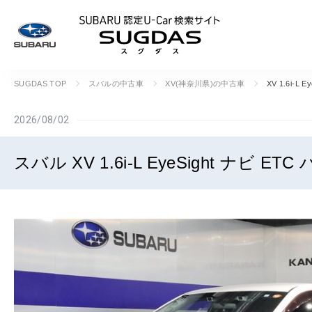
SUBARU 認定U
SUGDAS TOP
スバルの中古車
XV(神奈川県)の中古車
XV 1.6i-
2026/08/02
スバル XV 1.6i-L EyeSight ナビ E