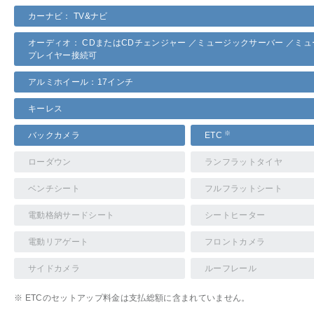
カーナビ： TV&ナビ
オーディオ： CDまたはCDチェンジャー ／ミュージックサーバー ／ミ
プレイヤー接続可
アルミホイール：17インチ
キーレス
※
バックカメラ
ETC
ローダウン
ランフラットタイヤ
ベンチシート
フルフラットシート
電動格納サードシート
シートヒーター
電動リアゲート
フロントカメラ
サイドカメラ
ルーフレール
※ ETCのセットアップ料金は支払総額に含まれていません。