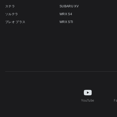
ステラ
SUBARU XV
ソルテラ
WRX S4
プレオ プラス
WRX STI
YouTube
F