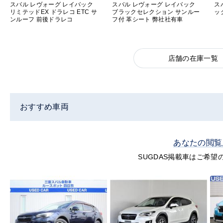
スバル レヴォーグ レイバック
スバル レヴォーグ レイバック
スバ
リミテッドEX ドラレコ ETC サ
ブラックセレクション サンルー
ッ
ンルーフ 前後ドラレコ
フ付 革シート 弊社社有車
店舗の在庫一覧
おすすめ車両
あなたの閲覧
SUGDAS掲載車はご希