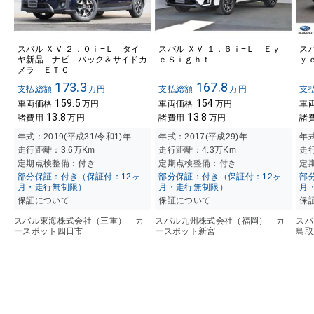
スバル ＸＶ ２．０ｉ−Ｌ タイ
スバル ＸＶ １．６ｉ−Ｌ Ｅｙ
ス
ヤ新品 ナビ バック＆サイドカ
ｅＳｉｇｈｔ
ｙ
メラ ＥＴＣ
173.3
167.8
支払総額
万円
支払総額
万円
支
159.5
154
車両価格
万円
車両価格
万円
車
13.8
13.8
諸費用
万円
諸費用
万円
諸
年式：
2019(平成31/令和1)年
年式：
2017(平成29)年
年
走行距離：
3.6万K
m
走行距離：
4.3万K
m
走
定期点検整備：付き
定期点検整備：付き
定
部分保証：付き（保証付：12ヶ
部分保証：付き（保証付：12ヶ
部
月・走行無制限）
月・走行無制限）
月
保証について
保証について
保
スバル東海株式会社（三重） カ
スバル九州株式会社（福岡） カ
ス
ースポット四日市
ースポット新宮
鳥取