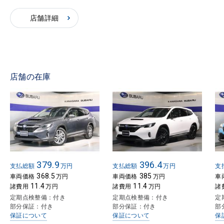
店舗詳細
店舗の在庫
379.9
396.4
支払総額
万円
支払総額
万円
支
368.5
385
車両価格
万円
車両価格
万円
車
11.4
11.4
諸費用
万円
諸費用
万円
諸
定期点検整備：付き
定期点検整備：付き
定
部分保証：付き
部分保証：付き
部
保証について
保証について
保