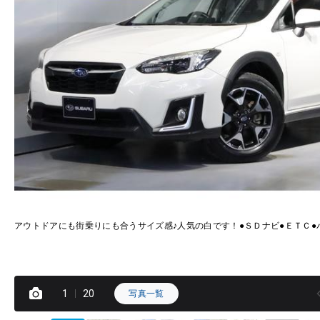
アウトドアにも街乗りにも合うサイズ感♪人気の白です！●ＳＤナビ●ＥＴＣ●
1
20
写真一覧