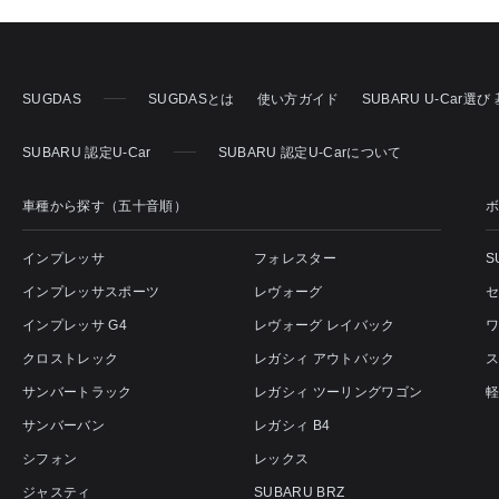
SUGDAS
SUGDASとは
使い方ガイド
SUBARU U-Car選
SUBARU 認定U-Car
SUBARU 認定U-Carについて
車種から探す（五十音順）
インプレッサ
フォレスター
S
インプレッサスポーツ
レヴォーグ
インプレッサ G4
レヴォーグ レイバック
クロストレック
レガシィ アウトバック
サンバートラック
レガシィ ツーリングワゴン
サンバーバン
レガシィ B4
シフォン
レックス
ジャスティ
SUBARU BRZ