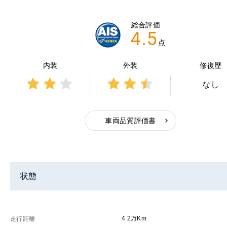
総合評価
4.5
点
内装
外装
修復歴
なし
3点中
3点中
2点の
2.5点
評価
の評
車両品質評価書
価
状態
4.2万Km
走行距離