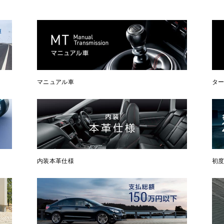
マニュアル車
タ
内装本革仕様
初度