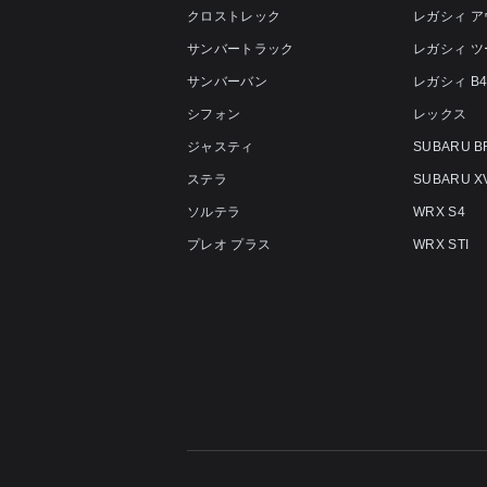
クロストレック
レガシィ 
サンバートラック
レガシィ 
サンバーバン
レガシィ B
シフォン
レックス
ジャスティ
SUBARU B
ステラ
SUBARU X
ソルテラ
WRX S4
プレオ プラス
WRX STI