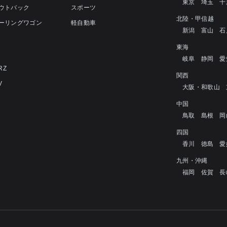
東京
埼玉
千
アウトバック
スポーツ
北陸・甲信越
ツーリングワゴン
軽自動車
新潟
富山
石
4
東海
岐阜
静岡
愛
RZ
関西
V
大阪・和歌山
中国
鳥取
島根
岡
四国
香川
徳島
愛
九州・沖縄
福岡
佐賀
長