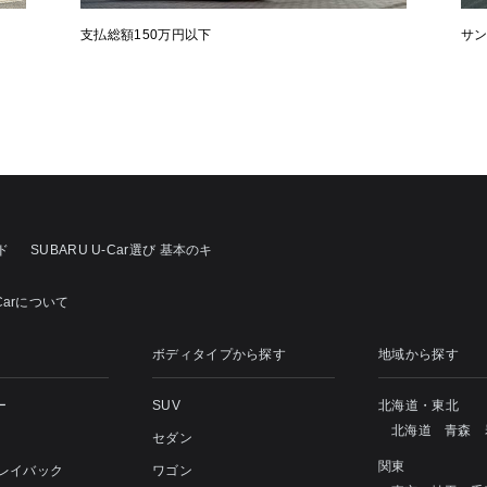
支払総額150万円以下
サ
ド
SUBARU U-Car選び 基本のキ
Carについて
ボディタイプから探す
地域から探す
ー
SUV
北海道・東北
北海道
青森
セダン
関東
 レイバック
ワゴン