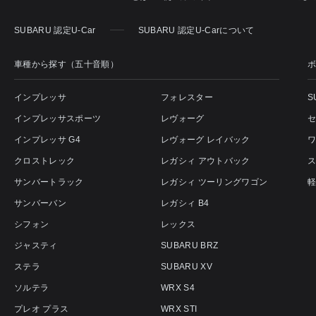
SUBARU 認定U-Car
SUBARU 認定U-Carについて
車種から探す（五十音順）
インプレッサ
フォレスター
S
インプレッサスポーツ
レヴォーグ
インプレッサ G4
レヴォーグ レイバック
クロストレック
レガシィ アウトバック
サンバートラック
レガシィ ツーリングワゴン
サンバーバン
レガシィ B4
シフォン
レックス
ジャスティ
SUBARU BRZ
ステラ
SUBARU XV
ソルテラ
WRX S4
プレオ プラス
WRX STI