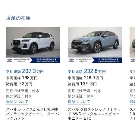
店舗の在庫
207.3
232.8
支払総額
万円
支払総額
万円
支
198
218.9
車両価格
万円
車両価格
万円
車
9.3
13.9
諸費用
万円
諸費用
万円
諸
定期点検整備：付き
定期点検整備：付き
定
部分保証：付き
部分保証：付き
部
保証について
保証について
保
スバル レックスZ 元当社社用車
スバル クロストレックリミテッ
ス
パノラミックビューモニター バ
ド AWD デジタルマルチビュー
2.
ックカメラ
モニター ETC
ナ