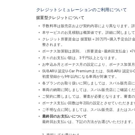
クレジットシミュレーションのご利用について
据置型クレジットについて
手数料率は販売店および契約内容により異なります。
本サービスのお見積額は概算値です。詳細に関しまし
クレジット所要資金は 据置額＋20万円~購入予定合
整されます。
ボーナス加算額は原則、（所要資金−最終回支払金）×7
月々のお支払い額は、3千円以上となります。
お申込み月とボーナス月の設定により、ボーナス加算
SUBARU 認定U-Car Premiumまたは、SUBA
初度登録から9年以内になる車両が対象です。
各プランのお取り扱いに関しましては、スバル販売店
車両の納期に関しましては、スバル販売店にご確認く
ご契約に際しましては、審査が必要となります。審査
ボーナス支払い回数は年2回の設定とさせていただきま
ご不明な点に関しましては、スバル販売店、またはスバルフ
最終回のお支払いについて
最終回お支払いは、下記の方法がお選びいただけます