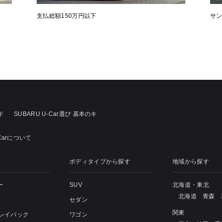
支払総額150万円以下
サ
ド
SUBARU U-Car選び 基本のキ
Carについて
ボディタイプから探す
地域から探す
ー
SUV
北海道・東北
北海道
青森
セダン
関東
 レイバック
ワゴン