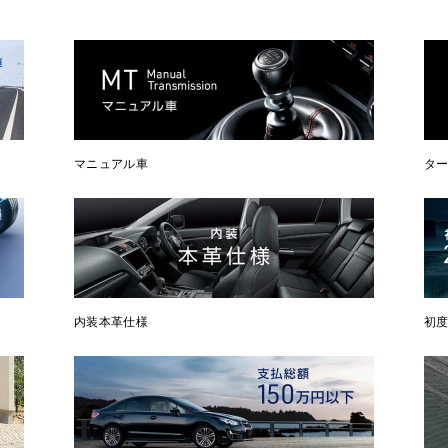
マニュアル車
タ
内装本革仕様
初度