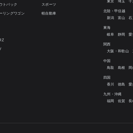
東京
埼玉
千
アウトバック
スポーツ
北陸・甲信越
ツーリングワゴン
軽自動車
新潟
富山
石
4
東海
岐阜
静岡
愛
RZ
関西
V
大阪・和歌山
中国
鳥取
島根
岡
四国
香川
徳島
愛
九州・沖縄
福岡
佐賀
長