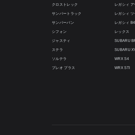
クロストレック
レガシィ 
サンバートラック
レガシィ 
サンバーバン
レガシィ B
シフォン
レックス
ジャスティ
SUBARU B
ステラ
SUBARU X
ソルテラ
WRX S4
プレオ プラス
WRX STI