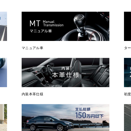
マニュアル車
タ
内装本革仕様
初度