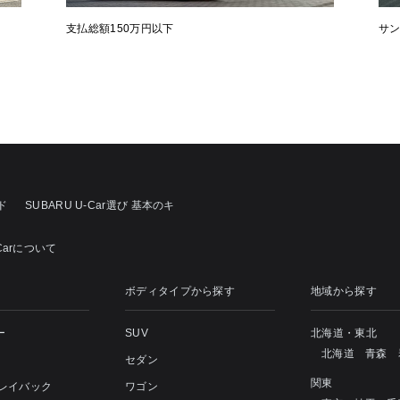
支払総額150万円以下
サ
ド
SUBARU U-Car選び 基本のキ
Carについて
ボディタイプから探す
地域から探す
ー
SUV
北海道・東北
北海道
青森
セダン
関東
 レイバック
ワゴン