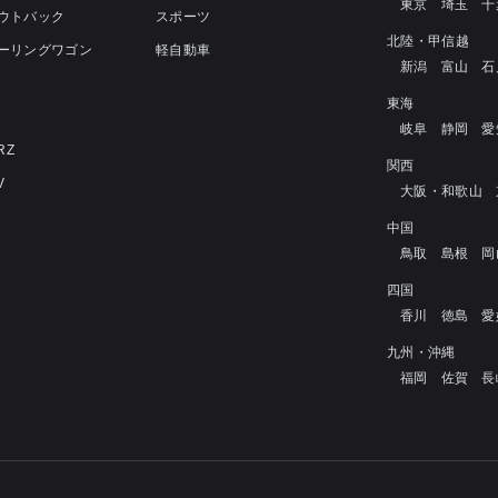
東京
埼玉
千
アウトバック
スポーツ
北陸・甲信越
ツーリングワゴン
軽自動車
新潟
富山
石
4
東海
岐阜
静岡
愛
RZ
関西
V
大阪・和歌山
中国
鳥取
島根
岡
四国
香川
徳島
愛
九州・沖縄
福岡
佐賀
長