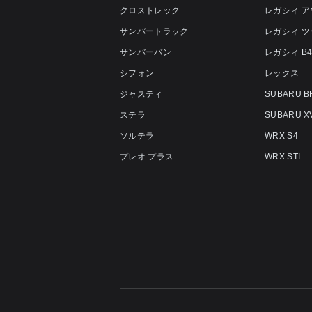
クロストレック
レガシィ 
サンバートラック
レガシィ 
サンバーバン
レガシィ B
シフォン
レックス
ジャスティ
SUBARU B
ステラ
SUBARU X
ソルテラ
WRX S4
プレオ プラス
WRX STI