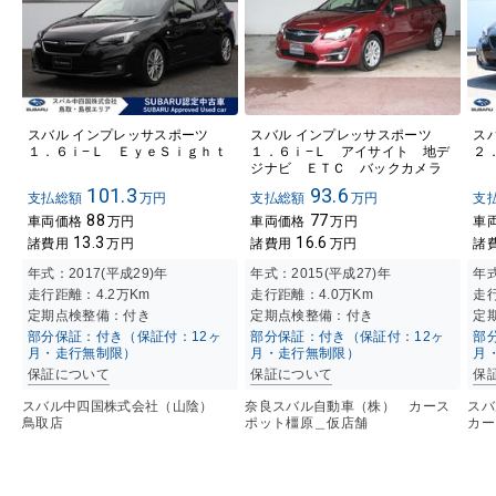
スバル インプレッサスポーツ
スバル インプレッサスポーツ
ス
１．６ｉ−Ｌ ＥｙｅＳｉｇｈｔ
１．６ｉ−Ｌ アイサイト 地デ
２
ジナビ ＥＴＣ バックカメラ
101.3
93.6
支払総額
万円
支払総額
万円
支
88
77
車両価格
万円
車両価格
万円
車
13.3
16.6
諸費用
万円
諸費用
万円
諸
年式：
2017(平成29)年
年式：
2015(平成27)年
年
走行距離：
4.2万K
m
走行距離：
4.0万K
m
走
定期点検整備：付き
定期点検整備：付き
定
部分保証：付き（保証付：12ヶ
部分保証：付き（保証付：12ヶ
部
月・走行無制限）
月・走行無制限）
月
保証について
保証について
保
スバル中四国株式会社（山陰）
奈良スバル自動車（株） カース
ス
鳥取店
ポット橿原＿仮店舗
カー