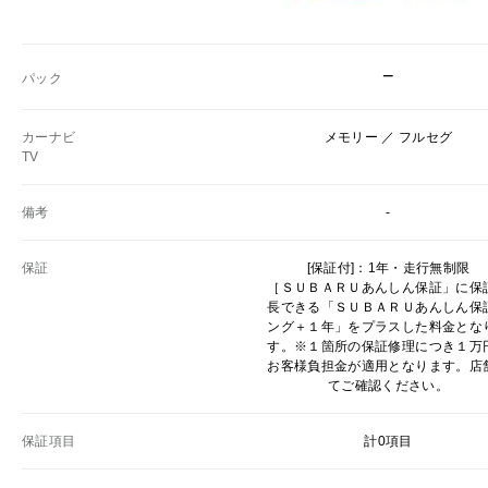
−
パック
カーナビ
メモリー ／ フルセグ
TV
備考
-
保証
[保証付]：1年・走行無制限
［ＳＵＢＡＲＵあんしん保証」に保
長できる「ＳＵＢＡＲＵあんしん保
ング＋１年」をプラスした料金とな
す。※１箇所の保証修理につき１万
お客様負担金が適用となります。店
てご確認ください。
保証項目
計0項目