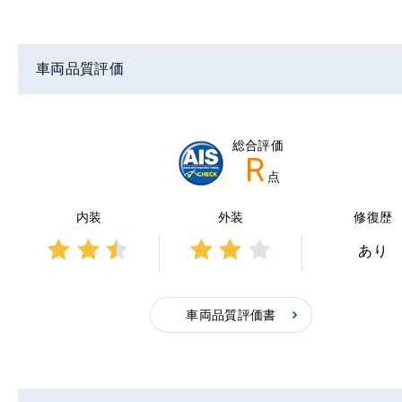
車両品質評価
総合評価
R
点
内装
外装
修復歴
あり
3点中
3点中
2.5点
2点の
の評
評価
車両品質評価書
価