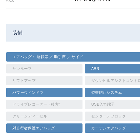
GT6A5BLQFC8U20
型式
装備
エアバッグ： 運転席 ／ 助手席 ／ サイド
サンルーフ
ABS
リフトアップ
ダウンヒルアシストコント
パワーウィンドウ
盗難防止システム
ドライブレコーダー（後方）
USB入力端子
クリーンディーゼル
センターデフロック
対歩行者保護エアバッグ
カーテンエアバッグ