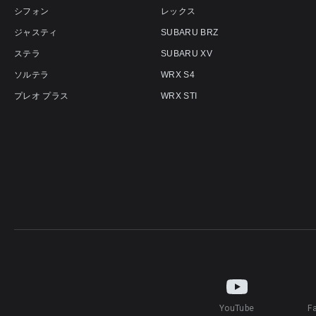
シフォン
レックス
ジャスティ
SUBARU BRZ
ステラ
SUBARU XV
ソルテラ
WRX S4
プレオ プラス
WRX STI
YouTube
F