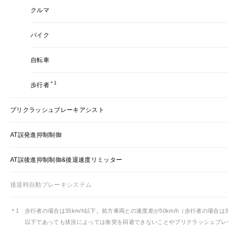
クルマ
バイク
自転車
＊1
歩行者
プリクラッシュブレーキアシスト
AT誤発進抑制制御
AT誤後進抑制制御&後退速度リミッター
後退時自動ブレーキシステム
＊1
歩行者の場合は35km/h以下。前方車両との速度差が50km/h（歩行者の場合は35
以下であっても状況によっては衝突を回避できないことやプリクラッシュブレ