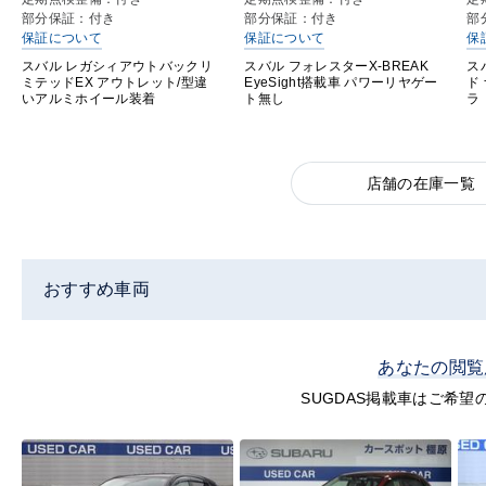
部分保証：付き
部分保証：付き
部
保証について
保証について
保
スバル レガシィアウトバックリ
スバル フォレスターX-BREAK
ス
ミテッドEX アウトレット/型違
EyeSight搭載車 パワーリヤゲー
ド
いアルミホイール装着
ト無し
ラ
店舗の在庫一覧
おすすめ車両
あなたの閲覧
SUGDAS掲載車はご希