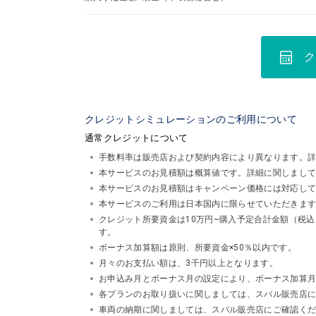
ク
クレジットシミュレーションのご利用について
通常クレジットについて
手数料率は販売店および契約内容により異なります。
本サービスのお見積額は概算値です。詳細に関しまし
本サービスのお見積額はキャンペーン価格には対応し
本サービスのご利用は日本国内に限らせていただきま
クレジット所要資金は10万円~購入予定合計金額（税
す。
ボーナス加算額は原則、所要資金×50％以内です。
月々のお支払い額は、3千円以上となります。
お申込み月とボーナス月の設定により、ボーナス加算
各プランのお取り扱いに関しましては、スバル販売店
車両の納期に関しましては、スバル販売店にご確認く