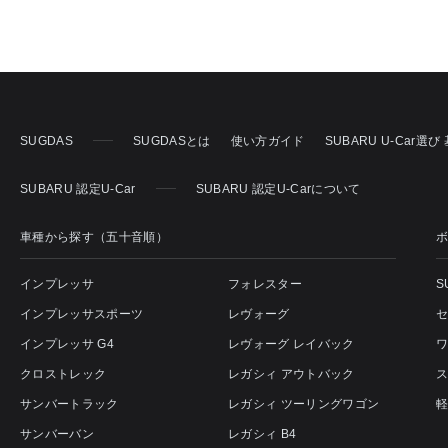
SUGDAS
SUGDASとは
使い方ガイド
SUBARU U-Car選
SUBARU 認定U-Car
SUBARU 認定U-Carについて
車種から探す（五十音順）
インプレッサ
フォレスター
S
インプレッサスポーツ
レヴォーグ
インプレッサ G4
レヴォーグ レイバック
クロストレック
レガシィ アウトバック
サンバートラック
レガシィ ツーリングワゴン
サンバーバン
レガシィ B4