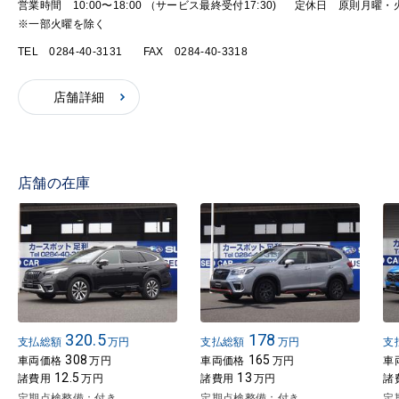
営業時間 10:00〜18:00 （サービス最終受付17:30)
定休日 原則月曜・
※一部火曜を除く
TEL 0284-40-3131
FAX 0284-40-3318
店舗詳細
店舗の在庫
320.5
178
支払総額
万円
支払総額
万円
支
308
165
車両価格
万円
車両価格
万円
車
12.5
13
諸費用
万円
諸費用
万円
諸
定期点検整備：付き
定期点検整備：付き
定