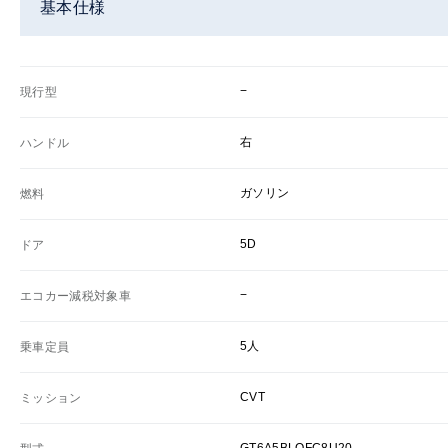
基本仕様
−
現行型
右
ハンドル
ガソリン
燃料
5D
ドア
−
エコカー減税対象車
5人
乗車定員
CVT
ミッション