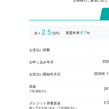
お客様のご要望に応じ
2.5
4.7
実質年率
%
月々
万円~
お支払い回数
20
お申し込み年月
2026年 
お支払い開始年月日
頭金
29
下取価格含む
57
クレジット所要資金
購入予定金額−頭金（下取価格含む）