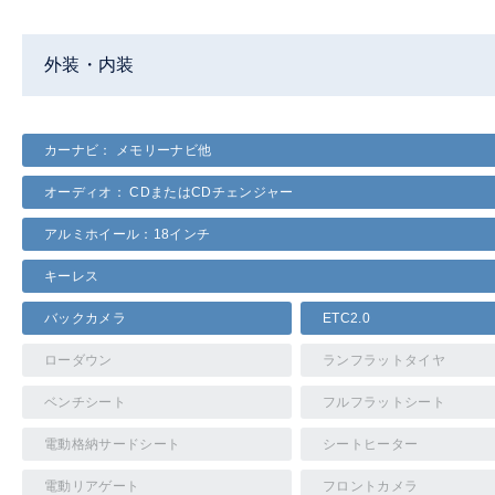
外装・内装
カーナビ： メモリーナビ他
オーディオ： CDまたはCDチェンジャー
アルミホイール：18インチ
キーレス
バックカメラ
ETC2.0
ローダウン
ランフラットタイヤ
ベンチシート
フルフラットシート
電動格納サードシート
シートヒーター
電動リアゲート
フロントカメラ