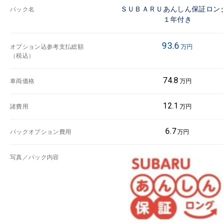
ＳＵＢＡＲＵあんしん保証ロン
パック名
１年付き
93.6
オプション込参考支払総額
万円
（税込）
74.8
車両価格
万円
12.1
諸費用
万円
6.7
パックオプション費用
万円
写真／パック内容