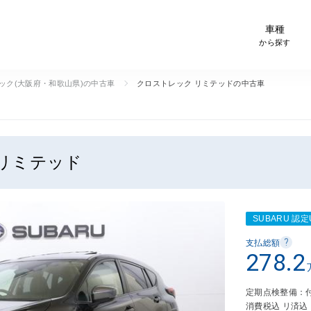
-Car検索サイト スグダス
車種
から探す
ック(大阪府・和歌山県)の中古車
クロストレック リミテッドの中古車
 リミテッド
SUBARU 認定U
?
支払総額
278.2
定期点検整備：
消費税込 リ済込