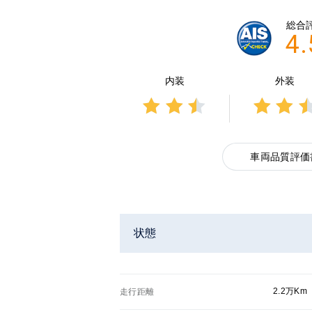
総合
4.
内装
外装
3点中
3点
2.5点
2.5
の評
の評
車両品質評価
価
価
状態
2.2万Km
走行距離