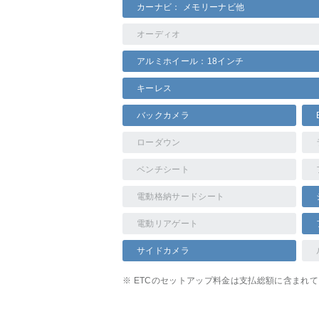
カーナビ： メモリーナビ他
オーディオ
アルミホイール：18インチ
キーレス
バックカメラ
ローダウン
ベンチシート
電動格納サードシート
電動リアゲート
サイドカメラ
※ ETCのセットアップ料金は支払総額に含まれ