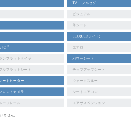
TV： フルセグ
ビジュアル
革シート
LED(LEDライト)
※
ETC
エアロ
ランフラットタイヤ
パワーシート
フルフラットシート
チップアップシート
シートヒーター
ウォークスルー
フロントカメラ
シートエアコン
ルーフレール
エアサスペンション
ていません。