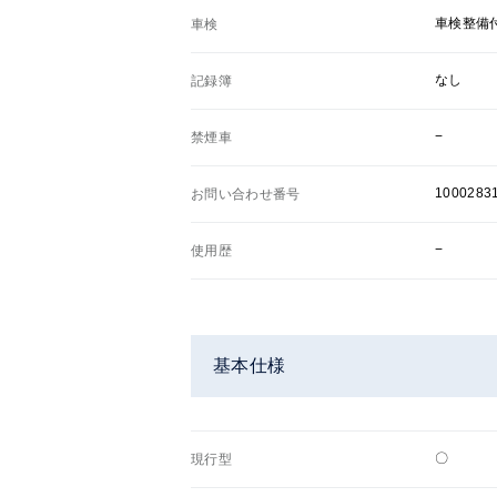
車検整備
車検
なし
記録簿
−
禁煙車
1000283
お問い合わせ番号
−
使用歴
基本仕様
〇
現行型