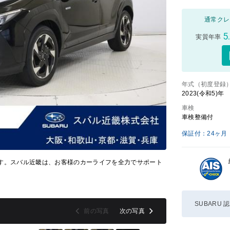
通常クレ
5
実質年率
年式（初度登録
2023(令和5)年
車検
車検整備付
保証付：24ヶ月
す。スバル近畿は、お客様のカーライフを全力でサポート
SUBARU 認
前の写真
次の写真