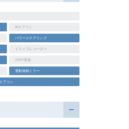
Wエアコン
パワーステアリング
ドライブレコーダー
100V電源
電動格納ミラー
エアコン