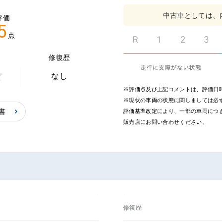
中古車としては、
評価
5
点
修復歴
なし
中
※評価点及び上記コメントは、評価日
点
※現状の車両の状態に関しましては必ず
書
評価基準改定により、一部の車両につ
販売店にお問い合わせください。
修復歴