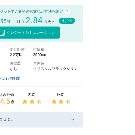
?
ジットでご希望のお支払い方法を設定
2.84
.55
支払例
月々
万円~
%
クレジットシミュレーション
）
走行距離
排気量
2.2万Km
2000cc
修復歴
車体色
なし
クリスタルブラックシリカ
・走行無制限
内装
外装
総合評価
4.5
点
3点中
3点中
2.5点
2.5点
の評価
の評価
定U-Car