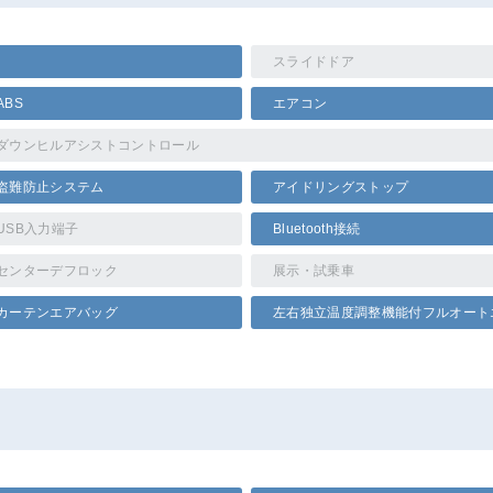
スライドドア
ABS
エアコン
ダウンヒルアシストコントロール
盗難防止システム
アイドリングストップ
USB入力端子
Bluetooth接続
センターデフロック
展示・試乗車
カーテンエアバッグ
左右独立温度調整機能付フルオート