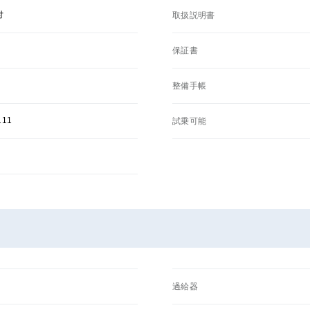
付
取扱説明書
保証書
整備手帳
111
試乗可能
過給器