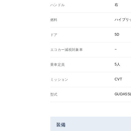
右
ハンドル
ハイブリ
燃料
5D
ドア
−
エコカー減税対象車
5人
乗車定員
CVT
ミッション
GUDA5S
型式
装備