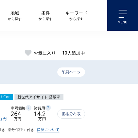
地域
条件
キーワード
から探す
から探す
から探す
10
人追加中
お気に入り
印刷ページ
-Car
新世代アイサイト 搭載車
?
?
車両価格
諸費用
264
14.2
価格分布表
万円
万円
万円
付き
部分保証：付き
保証について