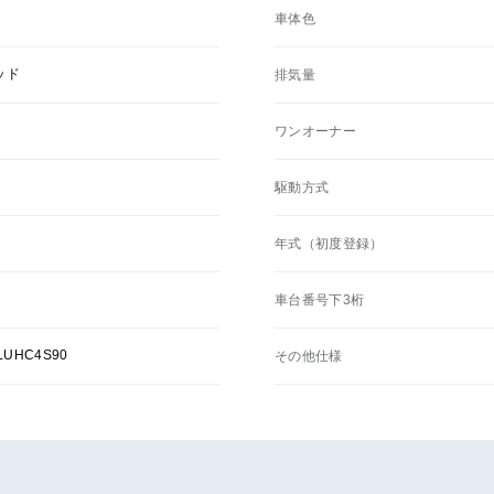
車体色
ッド
排気量
ワンオーナー
駆動方式
年式（初度登録）
車台番号下3桁
LUHC4S90
その他仕様