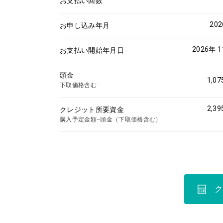
お支払い回数
20
お申し込み年月
2026年 
お支払い開始年月日
頭金
1,07
下取価格含む
2,39
クレジット所要資金
購入予定金額−頭金（下取価格含む）
ク