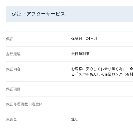
保証・アフターサービス
保証付：24ヶ月
保証
走行無制限
走行距離
お客様に安心してお乗り頂く為に、
保証内容
る「スバルあんしん保証ロング（有
--
保証項目
--
保証修理回数・限度額
無し
免責金