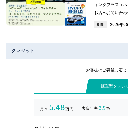
ィングプラス（ハ
お店へお問い合わ
2026年0
期間
クレジット
お客様のご要望に応じ
据置型クレジ
5.48
3.9
実質年率
%
月々
万円~