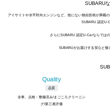
SUBAR
アイサイトや水平対向エンジンなど、他にない独自技術が満載の
SUBARU 認定
さらにSUBARU 認定U-Carな
SUBARUがお届けする安心と
SU
Quality
品質
全車、点検・整備済み/まごころクリーニン
グ/第三者評価