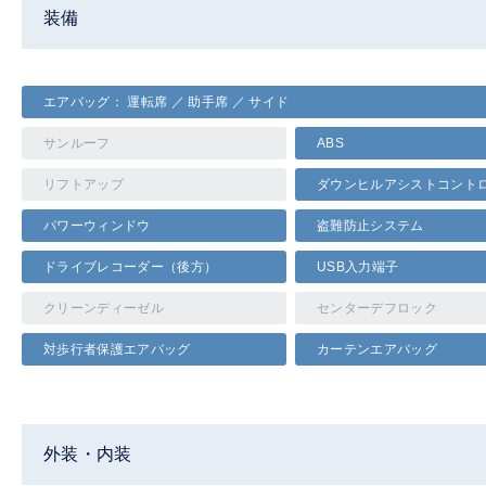
装備
エアバッグ： 運転席 ／ 助手席 ／ サイド
サンルーフ
ABS
リフトアップ
ダウンヒルアシストコント
パワーウィンドウ
盗難防止システム
ドライブレコーダー（後方）
USB入力端子
クリーンディーゼル
センターデフロック
対歩行者保護エアバッグ
カーテンエアバッグ
外装・内装