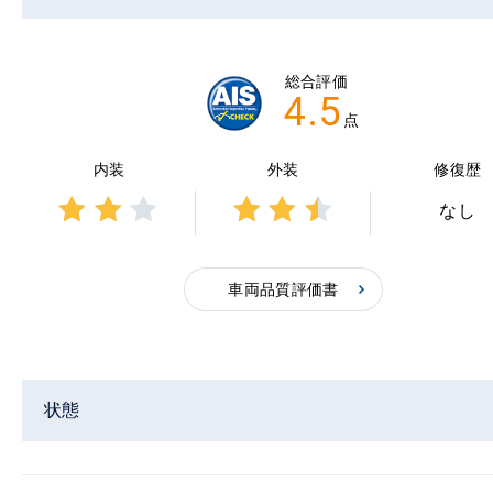
総合評価
4.5
点
内装
外装
修復歴
なし
3点中
3点中
2点の
2.5点
評価
の評
車両品質評価書
価
状態