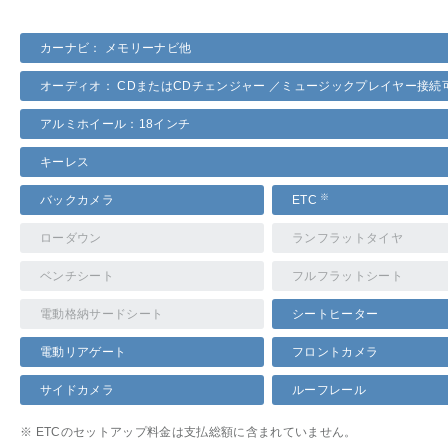
カーナビ： メモリーナビ他
オーディオ： CDまたはCDチェンジャー ／ミュージックプレイヤー接続
アルミホイール：18インチ
キーレス
※
バックカメラ
ETC
ローダウン
ランフラットタイヤ
ベンチシート
フルフラットシート
電動格納サードシート
シートヒーター
電動リアゲート
フロントカメラ
サイドカメラ
ルーフレール
※ ETCのセットアップ料金は支払総額に含まれていません。