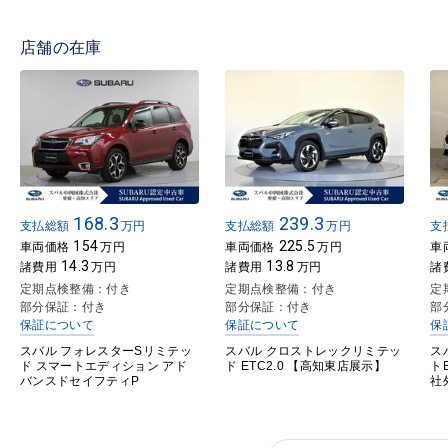
店舗の在庫
168.3
239.3
支払総額
万円
支払総額
万円
支
154
225.5
車両価格
万円
車両価格
万円
車
14.3
13.8
諸費用
万円
諸費用
万円
諸
定期点検整備：付き
定期点検整備：付き
定
部分保証：付き
部分保証：付き
部
保証について
保証について
保
スバル フォレスターSリミテッ
スバル クロストレックリミテッ
ス
ド スマートエディション アド
ド ETC2.0 【高知東店展示】
ト
バンスドセイフティP
社