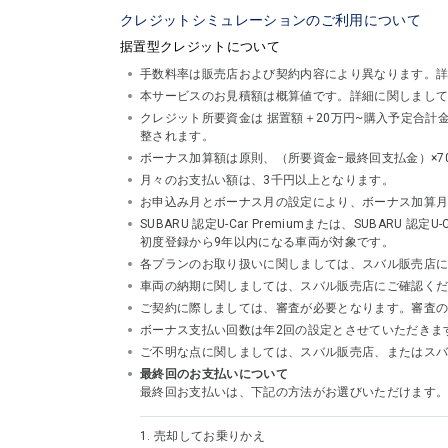
クレジットシミュレーションのご利用について
据置型クレジットについて
手数料率は販売店および契約内容により異なります。
本サービスのお見積額は概算値です。詳細に関しまし
クレジット所要資金は 据置額＋20万円~購入予定合
整されます。
ボーナス加算額は原則、（所要資金−最終回支払金）×7
月々のお支払い額は、3千円以上となります。
お申込み月とボーナス月の設定により、ボーナス加算
SUBARU 認定U-Car Premiumまたは、SUBA
初度登録から9年以内になる車両が対象です。
各プランのお取り扱いに関しましては、スバル販売店
車両の納期に関しましては、スバル販売店にご確認く
ご契約に際しましては、審査が必要となります。審査
ボーナス支払い回数は年2回の設定とさせていただきま
ご不明な点に関しましては、スバル販売店、またはスバルフ
最終回のお支払いについて
最終回お支払いは、下記の方法がお選びいただけます
1.
売却してお乗りかえ