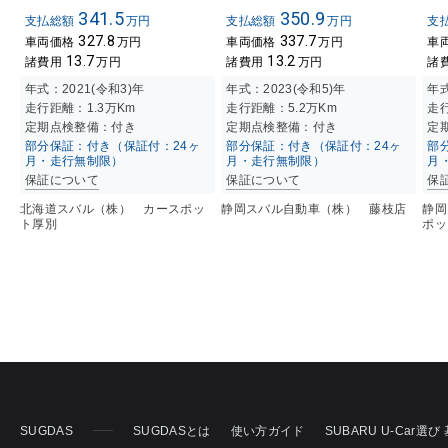
341.5
350.9
支払総額
万円
支払総額
万円
支
327.8
337.7
車両価格
万円
車両価格
万円
車
13.7
13.2
諸費用
万円
諸費用
万円
諸
年式：
2021(令和3)年
年式：
2023(令和5)年
年
走行距離：
1.3万K
m
走行距離：
5.2万K
m
走
定期点検整備：付き
定期点検整備：付き
定
部分保証：付き（保証付：24ヶ
部分保証：付き（保証付：24ヶ
部
月・走行無制限）
月・走行無制限）
月
保証について
保証について
保
北海道スバル（株） カースポッ
静岡スバル自動車（株） 藤枝店
静岡
ト厚別
ポッ
SUGDAS
SUGDASとは
使い方ガイド
SUBARU U-Car選