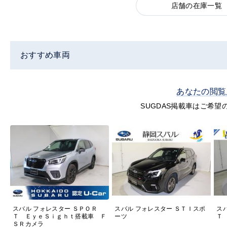
店舗の在庫一覧
おすすめ車両
あなたの閲覧
SUGDAS掲載車はご希
スバル フォレスター ＳＰＯＲ
スバル フォレスター ＳＴＩスポ
ス
Ｔ ＥｙｅＳｉｇｈｔ搭載車 Ｆ
ーツ
Ｔ
ＳＲカメラ