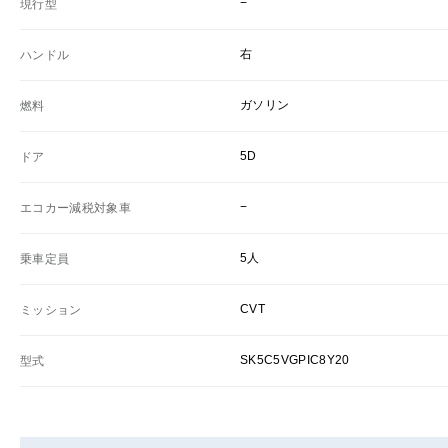
−
現行型
右
ハンドル
ガソリン
燃料
5D
ドア
−
エコカー減税対象車
5人
乗車定員
CVT
ミッション
SK5C5VGPIC8Y20
型式