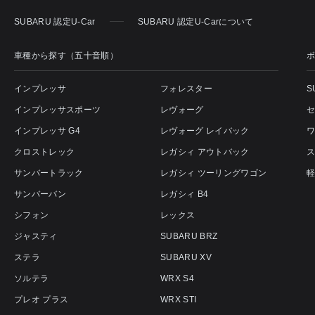
SUBARU 認定U-Car
SUBARU 認定U-Carについて
車種から探す（五十音順）
インプレッサ
フォレスター
S
インプレッサスポーツ
レヴォーグ
インプレッサ G4
レヴォーグ レイバック
クロストレック
レガシィ アウトバック
サンバートラック
レガシィ ツーリングワゴン
サンバーバン
レガシィ B4
シフォン
レックス
ジャスティ
SUBARU BRZ
ステラ
SUBARU XV
ソルテラ
WRX S4
プレオ プラス
WRX STI