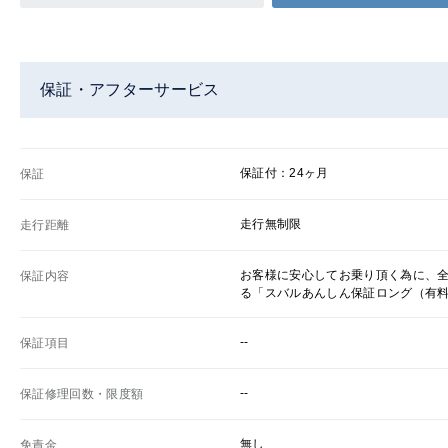
保証・アフターサービス
保証付：24ヶ月
保証
走行無制限
走行距離
お客様に安心してお乗り頂く為に、
保証内容
る「スバルあんしん保証ロング（有
--
保証項目
--
保証修理回数・限度額
無し
免責金