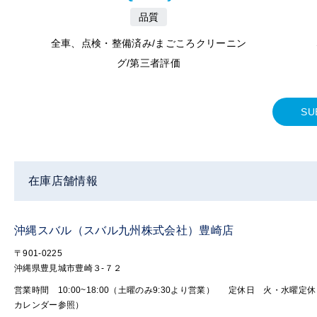
品質
全車、点検・整備済み/まごころクリーニン
グ/第三者評価
SU
在庫店舗情報
沖縄スバル（スバル九州株式会社）豊崎店
〒901-0225
沖縄県豊見城市豊崎３‐７２
営業時間 10:00~18:00（土曜のみ9:30より営業）
定休日 火・水曜定休
カレンダー参照）