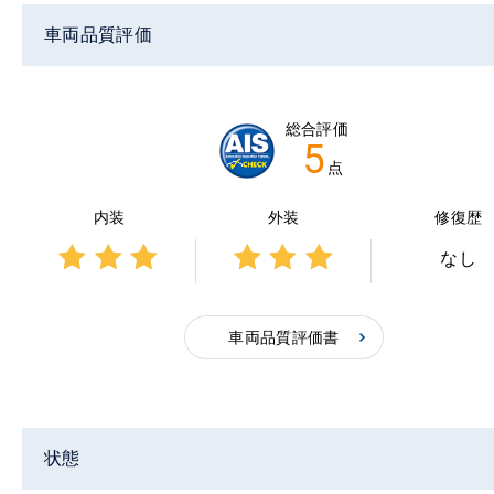
車両品質評価
総合評価
5
点
内装
外装
修復歴
なし
3点中
3点中
3点の
3点の
評価
評価
車両品質評価書
状態