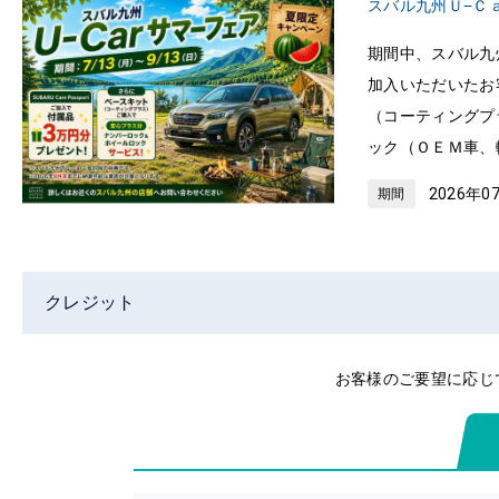
スバル九州Ｕ−Ｃ
期間中、スバル九
加入いただいたお
（コーティングプ
ック（ＯＥＭ車、
2026年0
期間
クレジット
お客様のご要望に応じ