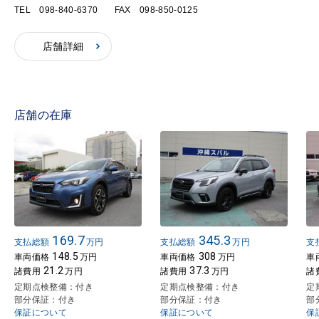
TEL 098-840-6370
FAX 098-850-0125
店舗詳細
店舗の在庫
169.7
345.3
支払総額
万円
支払総額
万円
支
148.5
308
車両価格
万円
車両価格
万円
車
21.2
37.3
諸費用
万円
諸費用
万円
諸
定期点検整備：付き
定期点検整備：付き
定
部分保証：付き
部分保証：付き
部
保証について
保証について
保