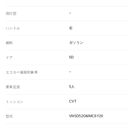
−
現行型
右
ハンドル
ガソリン
燃料
5D
ドア
−
エコカー減税対象車
5人
乗車定員
CVT
ミッション
VN5D52GMMC6Y20
型式