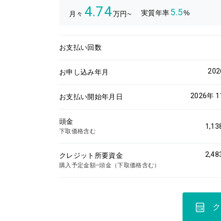
4.74
5.5
実質年率
%
月々
万円~
お支払い回数
20
お申し込み年月
2026年 
お支払い開始年月日
頭金
1,13
下取価格含む
2,48
クレジット所要資金
購入予定金額−頭金（下取価格含む）
ク