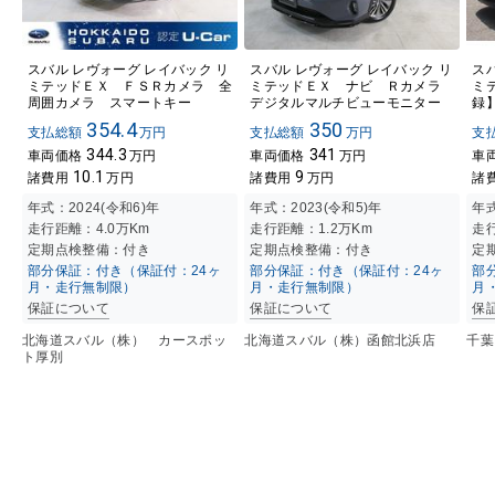
スバル レヴォーグ レイバック リ
スバル レヴォーグ レイバック リ
ス
ミテッドＥＸ ＦＳＲカメラ 全
ミテッドＥＸ ナビ Ｒカメラ
ミ
周囲カメラ スマートキー
デジタルマルチビューモニター
録
354.4
350
支払総額
万円
支払総額
万円
支
344.3
341
車両価格
万円
車両価格
万円
車
10.1
9
諸費用
万円
諸費用
万円
諸
年式：
2024(令和6)年
年式：
2023(令和5)年
年
走行距離：
4.0万K
m
走行距離：
1.2万K
m
走
定期点検整備：付き
定期点検整備：付き
定
部分保証：付き（保証付：24ヶ
部分保証：付き（保証付：24ヶ
部
月・走行無制限）
月・走行無制限）
月
保証について
保証について
保
北海道スバル（株） カースポッ
北海道スバル（株）函館北浜店
千葉
ト厚別