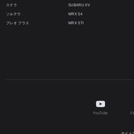
ステラ
SUBARU XV
ソルテラ
WRX S4
プレオ プラス
WRX STI
YouTube
F
サイト