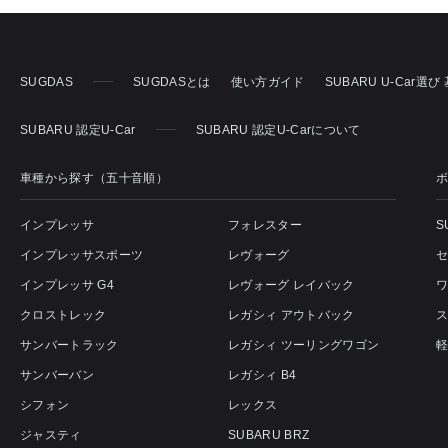
SUGDAS
SUGDASとは
使い方ガイド
SUBARU U-Car選
SUBARU 認定U-Car
SUBARU 認定U-Carについて
車種から探す（五十音順）
インプレッサ
フォレスター
S
インプレッサスポーツ
レヴォーグ
インプレッサ G4
レヴォーグ レイバック
クロストレック
レガシィ アウトバック
サンバートラック
レガシィ ツーリングワゴン
サンバーバン
レガシィ B4
シフォン
レックス
ジャスティ
SUBARU BRZ