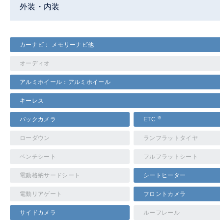
外装・内装
カーナビ： メモリーナビ他
オーディオ
アルミホイール：アルミホイール
キーレス
※
バックカメラ
ETC
ローダウン
ランフラットタイヤ
ベンチシート
フルフラットシート
電動格納サードシート
シートヒーター
電動リアゲート
フロントカメラ
サイドカメラ
ルーフレール