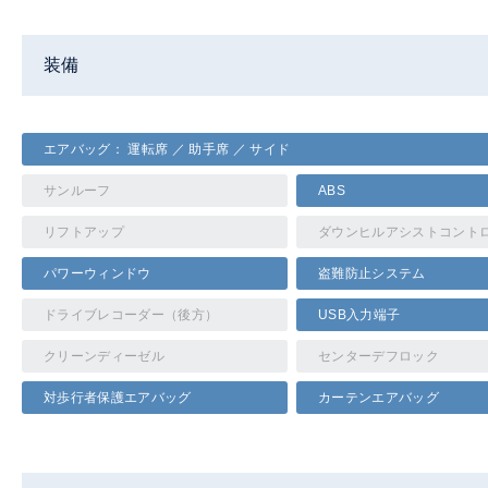
装備
エアバッグ： 運転席 ／ 助手席 ／ サイド
サンルーフ
ABS
リフトアップ
ダウンヒルアシストコント
パワーウィンドウ
盗難防止システム
ドライブレコーダー（後方）
USB入力端子
クリーンディーゼル
センターデフロック
対歩行者保護エアバッグ
カーテンエアバッグ