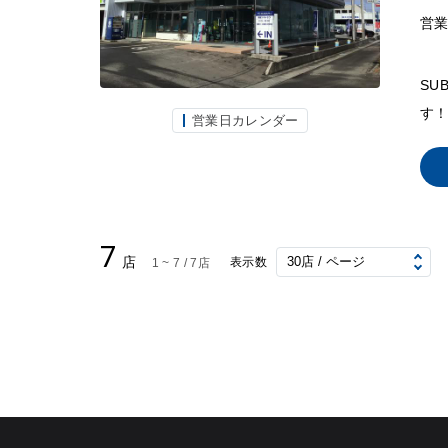
営
SU
す！
営業日カレンダー
7
店
表示数
1 ~ 7 / 7店