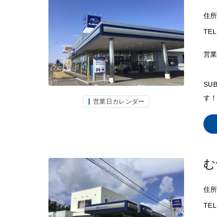
住
TEL
営
SU
す！
営業日カレンダー
む
住
TEL