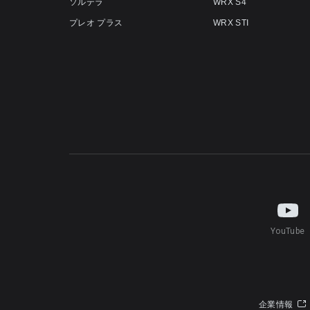
ソルテラ
WRX S4
プレオ プラス
WRX STI
YouTube
企業情報