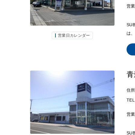
営
SU
は
営業日カレンダー
青
住
TEL
営
SU