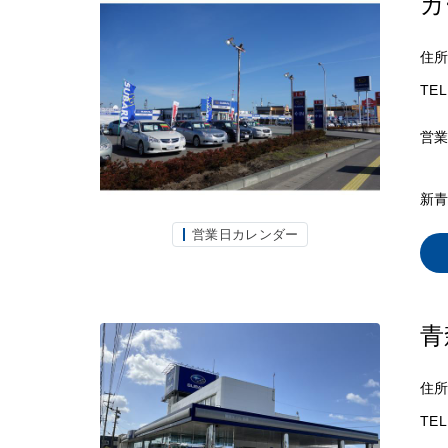
カ
住
TEL
営
新青
営業日カレンダー
青
住
TEL