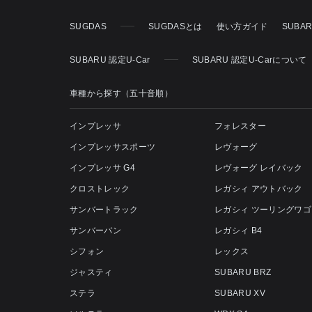
SUGDAS
SUGDASとは
使い方ガイド
SUBA
SUBARU 認定U-Car
SUBARU 認定U-Carについて
車種から探す（五十音順）
インプレッサ
フォレスター
インプレッサスポーツ
レヴォーグ
インプレッサ G4
レヴォーグ レイバック
クロストレック
レガシィ アウトバック
サンバートラック
レガシィ ツーリングワゴ
サンバーバン
レガシィ B4
シフォン
レックス
ジャスティ
SUBARU BRZ
ステラ
SUBARU XV