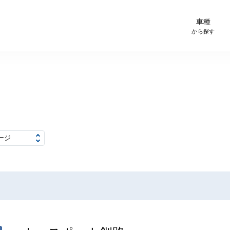
-Car検索サイト スグダス
車種
から探す