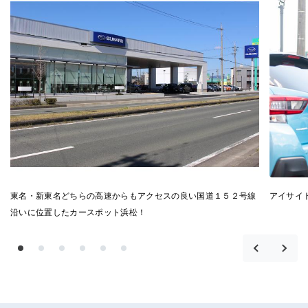
東名・新東名どちらの高速からもアクセスの良い国道１５２号線
アイサイ
沿いに位置したカースポット浜松！