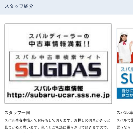
スタッフ紹介
スタッフ一同
スバル
スバル車各車揃えてお待ちしております。お探しのお車がきっと
スバルで
見つかると思います。色々とご相談に乗らさせて頂きますので、
買うなら