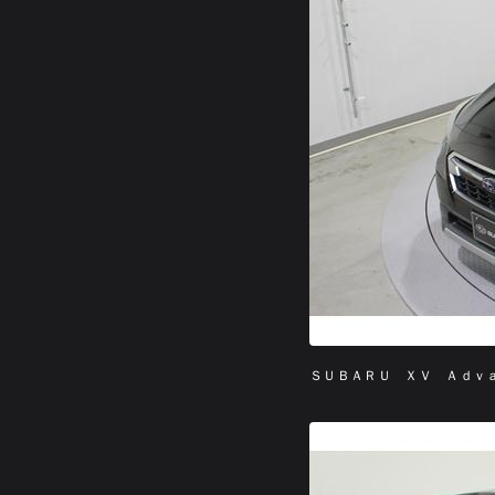
ＳＵＢＡＲＵ ＸＶ Ａｄｖ