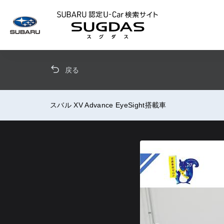
SUBARU 認定U
戻る
スバル XV Advance EyeSight搭載車