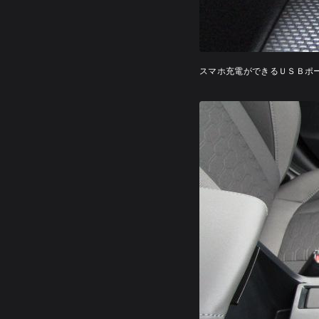
スマホ充電ができるＵＳＢポ