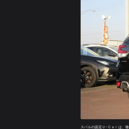
スバルの認定Ｕ−Ｃａｒは、