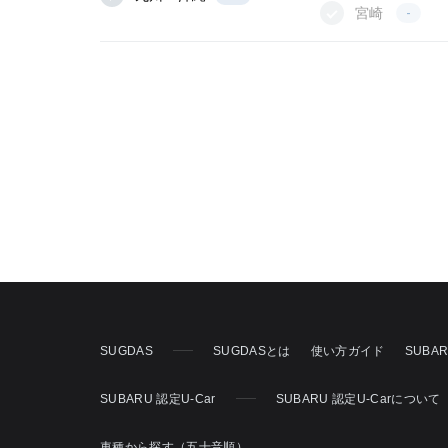
宮崎
-
SUGDAS
SUGDASとは
使い方ガイド
SUBA
SUBARU 認定U-Car
SUBARU 認定U-Carについて
車種から探す（五十音順）