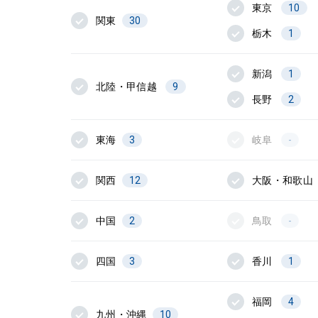
東京
10
関東
30
栃木
1
新潟
1
北陸・甲信越
9
長野
2
東海
3
岐阜
-
関西
12
大阪・和歌山
中国
2
鳥取
-
四国
3
香川
1
福岡
4
九州・沖縄
10