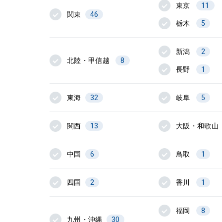
東京
11
関東
46
栃木
5
新潟
2
北陸・甲信越
8
長野
1
東海
32
岐阜
5
関西
13
大阪・和歌山
中国
6
鳥取
1
四国
2
香川
1
福岡
8
九州・沖縄
30