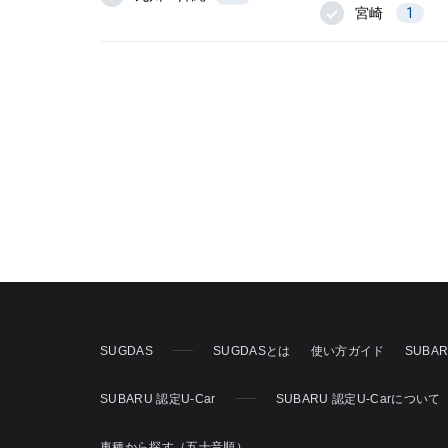
宮崎
1
SUGDAS
SUGDASとは
使い方ガイド
SUBA
SUBARU 認定U-Car
SUBARU 認定U-Carについて
車種から探す（五十音順）