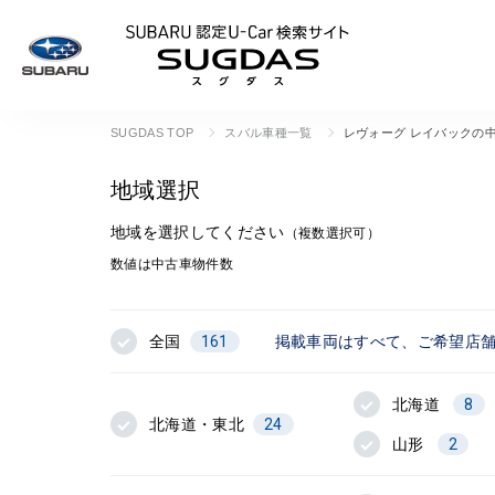
SUBARU 認定U
SUGDAS TOP
スバル車種一覧
レヴォーグ レイバックの
地域選択
地域を選択してください
（複数選択可）
数値は中古車物件数
全国
161
掲載車両はすべて、ご希望店
北海道
8
北海道・東北
24
山形
2