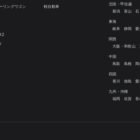
北陸・甲信越
ツーリングワゴン
軽自動車
新潟
富山
石
4
東海
岐阜
静岡
愛
RZ
関西
V
大阪・和歌山
中国
鳥取
島根
岡
四国
香川
徳島
愛
九州・沖縄
福岡
佐賀
長