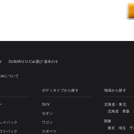
ド
SUBARU U-Car選び 基本のキ
Carについて
ボディタイプから探す
地域から探す
ー
SUV
北海道・東北
北海道
青森
セダン
関東
 レイバック
ワゴン
東京
埼玉
千
アウトバック
スポーツ