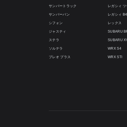
サンバートラック
レガシィ 
サンバーバン
レガシィ B
シフォン
レックス
ジャスティ
SUBARU B
ステラ
SUBARU X
ソルテラ
WRX S4
プレオ プラス
WRX STI