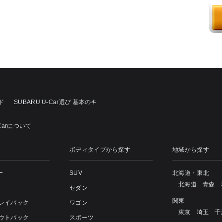
ド
SUBARU U-Car選び 基本のキ
Carについて
ボディタイプから探す
地域から探す
ー
SUV
北海道・東北
北海道
青森
セダン
関東
 レイバック
ワゴン
東京
埼玉
千
アウトバック
スポーツ