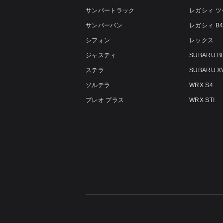
サンバートラック
レガシィ 
サンバーバン
レガシィ B
シフォン
レックス
ジャスティ
SUBARU B
ステラ
SUBARU X
ソルテラ
WRX S4
プレオ プラス
WRX STI