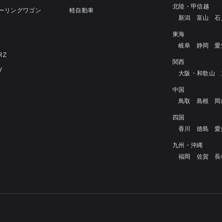
北陸・甲信越
ツーリングワゴン
軽自動車
新潟
富山
石
4
東海
岐阜
静岡
愛
RZ
関西
V
大阪・和歌山
中国
鳥取
島根
岡
四国
香川
徳島
愛
九州・沖縄
福岡
佐賀
長