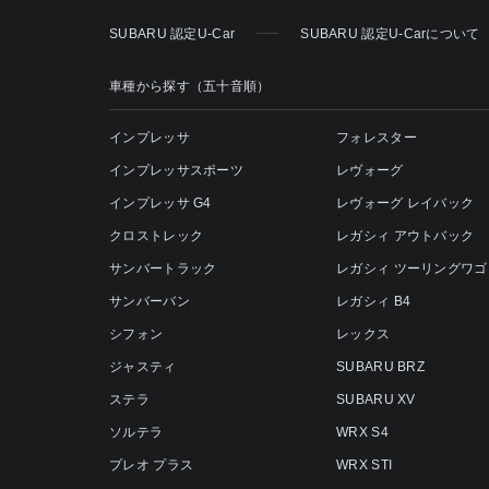
SUBARU 認定U-Car
SUBARU 認定U-Carについて
車種から探す（五十音順）
インプレッサ
フォレスター
インプレッサスポーツ
レヴォーグ
インプレッサ G4
レヴォーグ レイバック
クロストレック
レガシィ アウトバック
サンバートラック
レガシィ ツーリングワゴ
サンバーバン
レガシィ B4
シフォン
レックス
ジャスティ
SUBARU BRZ
ステラ
SUBARU XV
ソルテラ
WRX S4
プレオ プラス
WRX STI