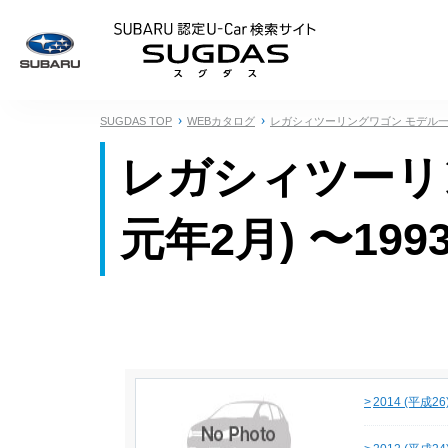
SUBARU 認定U
SUGDAS TOP
WEBカタログ
レガシィツーリングワゴン モデル
レガシィツーリン
元年2月) 〜199
>
2014 (平成2