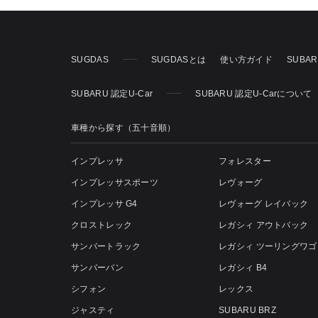
SUGDAS
SUGDASとは
使い方ガイド
SUBA
SUBARU 認定U-Car
SUBARU 認定U-Carについて
車種から探す（五十音順）
インプレッサ
フォレスター
インプレッサスポーツ
レヴォーグ
インプレッサ G4
レヴォーグ レイバック
クロストレック
レガシィ アウトバック
サンバートラック
レガシィ ツーリングワゴ
サンバーバン
レガシィ B4
シフォン
レックス
ジャスティ
SUBARU BRZ