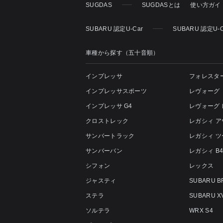
SUGDAS
SUGDASとは
使い方ガイ
SUBARU 認定U-Car
SUBARU 認定U-
車種から探す（五十音順）
インプレッサ
フォレスタ
インプレッサスポーツ
レヴォーグ
インプレッサ G4
レヴォーグ
クロストレック
レガシィ 
サンバートラック
レガシィ 
サンバーバン
レガシィ B
シフォン
レックス
ジャスティ
SUBARU B
ステラ
SUBARU X
ソルテラ
WRX S4