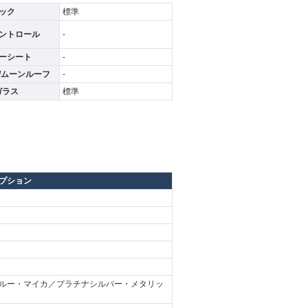
ック
標準
ントロール
-
ーシート
-
/ムーンルーフ
-
ガラス
標準
プション
ルー・マイカ／プラチナシルバー・メタリッ