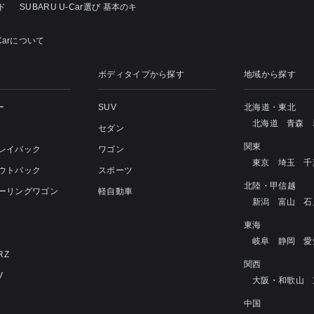
ド
SUBARU U-Car選び 基本のキ
Carについて
ボディタイプから探す
地域から探す
ー
SUV
北海道・東北
北海道
青森
セダン
関東
 レイバック
ワゴン
東京
埼玉
千
アウトバック
スポーツ
北陸・甲信越
ツーリングワゴン
軽自動車
新潟
富山
石
4
東海
岐阜
静岡
愛
RZ
関西
V
大阪・和歌山
中国