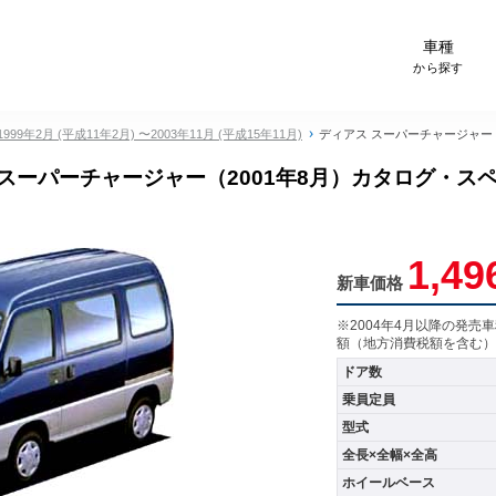
-Carサイト スグダス
車種
から探す
1999年2月 (平成11年2月) 〜2003年11月 (平成15年11月)
ディアス スーパーチャージャー（
スーパーチャージャー（2001年8月）カタログ・ス
1,49
新車価格
※2004年4月以降の発
額（地方消費税額を含む）
ドア数
乗員定員
型式
全長×全幅×全高
ホイールベース