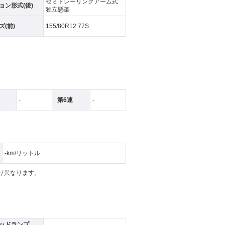
セミトレーリングアーム式
ョン形式(後)
独立懸架
(前)
155/80R12 77S
-
第6速
-
-km/リットル
より異なります。
ッドランプ