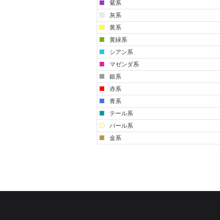
紫系
灰系
黄系
黄緑系
シアン系
マゼンダ系
銀系
赤系
青系
テール系
パール系
金系