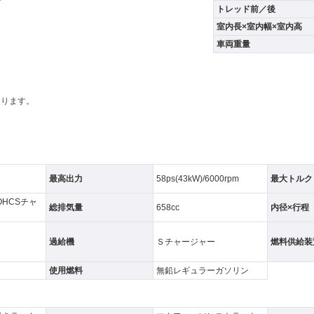
トレッド前／後
室内長×室内幅×室内高
車両重量
おります。
最高出力
58ps(43kW)/6000rpm
最大トルク
OHCSチャ
総排気量
658cc
内径×行程
過給機
Ｓチャージャー
燃料供給装
使用燃料
無鉛レギュラーガソリン