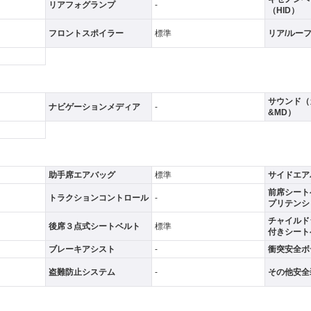
リアフォグランプ
-
（HID）
フロントスポイラー
標準
リア/ルー
サウンド（
ナビゲーションメディア
-
&MD）
助手席エアバッグ
標準
サイドエア
前席シート
トラクションコントロール
-
プリテンシ
チャイルド
後席３点式シートベルト
標準
付きシート
ブレーキアシスト
-
衝突安全ボ
盗難防止システム
-
その他安全