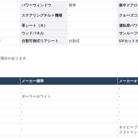
パワーウィンドウ
標準
集中ドアロ
ステアリングチルト機構
-
クルーズコ
革シート（※）
-
運転席パワ
ウッドパネル
-
サンルーフ
有
分割可倒式リアシート
分割式
UVカット
る場合があります。
メーカー標準
メーカーオ
-
-
ポーラーホワイト
-
-
-
-
-
-
-
ネイビーブ
-
ク２トーン