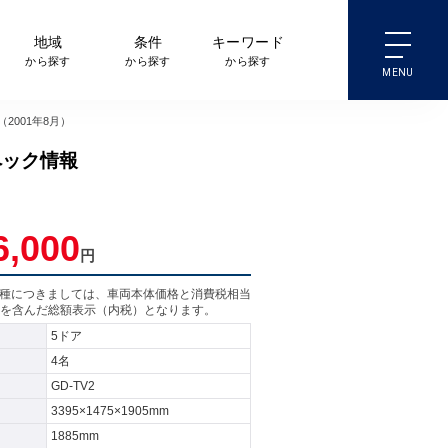
地域
条件
キーワード
から探す
から探す
から探す
2001年8月）
ペック情報
6,000
円
売車種につきましては、車両本体価格と消費税相当
を含んだ総額表示（内税）となります。
5ドア
4名
GD-TV2
3395×1475×1905mm
1885mm