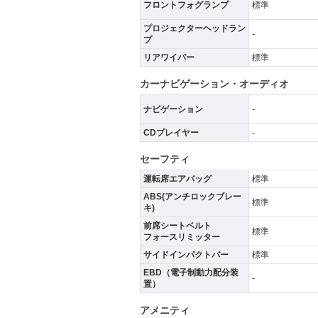
フロントフォグランプ
標準
プロジェクターヘッドラン
-
プ
リアワイパー
標準
カーナビゲーション・オーディオ
ナビゲーション
-
CDプレイヤー
-
セーフティ
運転席エアバッグ
標準
ABS(アンチロックブレー
標準
キ)
前席シートベルト
標準
フォースリミッター
サイドインパクトバー
標準
EBD（電子制動力配分装
-
置）
アメニティ