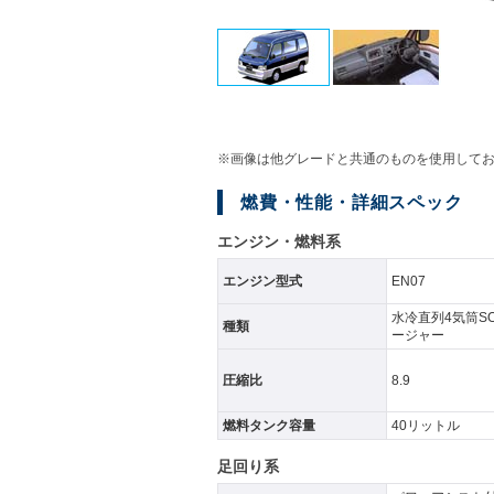
※画像は他グレードと共通のものを使用して
燃費・性能・詳細スペック
エンジン・燃料系
エンジン型式
EN07
水冷直列4気筒S
種類
ージャー
圧縮比
8.9
燃料タンク容量
40リットル
足回り系