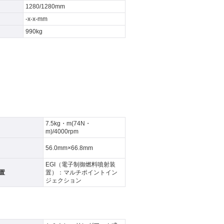
1280/1280mm
-x-x-mm
990kg
7.5kg・m(74N・
m)/4000rpm
56.0mm×66.8mm
EGI（電子制御燃料噴射装
置
置）：マルチポイントイン
ジェクション