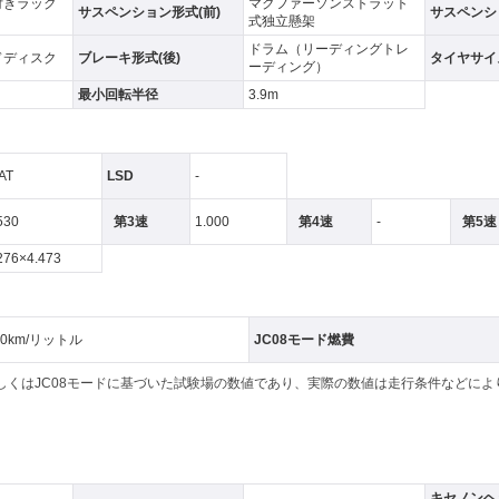
付きラック
マクファーソンストラット
サスペンション形式(前)
サスペンシ
式独立懸架
ドラム（リーディングトレ
ドディスク
ブレーキ形式(後)
タイヤサイズ
ーディング）
最小回転半径
3.9m
AT
LSD
-
530
第3速
1.000
第4速
-
第5速
276×4.473
.0km/リットル
JC08モード燃費
もしくはJC08モードに基づいた試験場の数値であり、実際の数値は走行条件などに
キセノンヘ