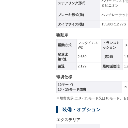
パワーアシスト
ステアリング形式
＆ピニオン
ブレーキ形式(前)
ベンチレーテッ
タイヤサイズ(後)
155/80R12 77S
駆動系
フルタイム４
トランスミ
駆動方式
３
WD
ッション
変速比
2.659
第2速
1.
第1速
後退
2.129
最終減速比
1.
環境仕様
10モード/
15
10・15モード燃費
※燃費表示は10・15モード又は10モード、
装備・オプション
エクステリア