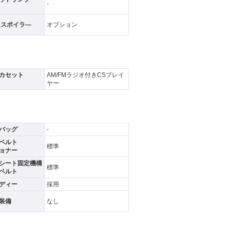
-
フスポイラ―
オプション
カセット
AM/FMラジオ付きCSプレイ
ヤー
バッグ
-
ベルト
標準
ョナー
シート固定機構
標準
ベルト
ディー
採用
装備
なし