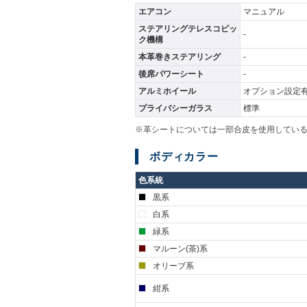
エアコン
マニュアル
ステアリングテレスコピッ
-
ク機構
本革巻きステアリング
-
後席パワーシート
-
アルミホイール
オプション設定
プライバシーガラス
標準
※革シートについては一部合皮を使用してい
ボディカラー
色系統
黒系
白系
緑系
マルーン(茶)系
オリーブ系
紺系