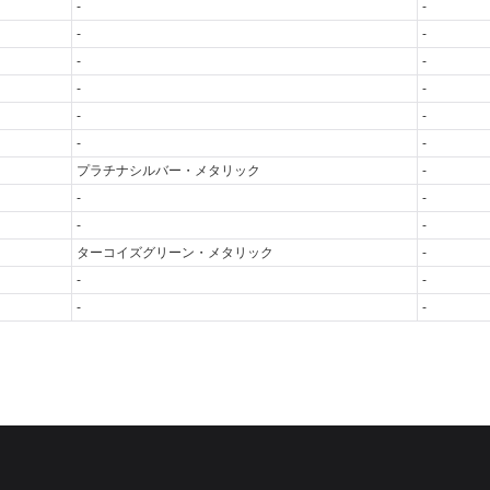
-
-
-
-
-
-
-
-
-
-
-
-
プラチナシルバー・メタリック
-
-
-
-
-
ターコイズグリーン・メタリック
-
-
-
-
-