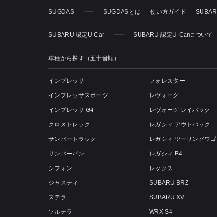
SUGDAS
SUGDASとは
使い方ガイド
SUBA
SUBARU 認定U-Car
SUBARU 認定U-Carについて
車種から探す（五十音順）
インプレッサ
フォレスター
インプレッサスポーツ
レヴォーグ
インプレッサ G4
レヴォーグ レイバック
クロストレック
レガシィ アウトバック
サンバートラック
レガシィ ツーリングワゴ
サンバーバン
レガシィ B4
シフォン
レックス
ジャスティ
SUBARU BRZ
ステラ
SUBARU XV
ソルテラ
WRX S4