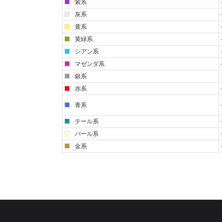
紫系
灰系
黄系
黄緑系
シアン系
マゼンダ系
銀系
赤系
青系
テール系
パール系
金系