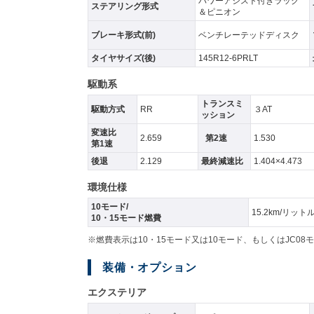
パワーアシスト付きラック
ステアリング形式
＆ピニオン
ブレーキ形式(前)
ベンチレーテッドディスク
タイヤサイズ(後)
145R12-6PRLT
駆動系
トランスミ
駆動方式
RR
３AT
ッション
変速比
2.659
第2速
1.530
第1速
後退
2.129
最終減速比
1.404×4.473
環境仕様
10モード/
15.2km/リット
10・15モード燃費
※燃費表示は10・15モード又は10モード、もしくはJC
装備・オプション
エクステリア