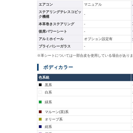
エアコン
マニュアル
ステアリングテレスコピッ
-
ク機構
本革巻きステアリング
-
後席パワーシート
-
アルミホイール
オプション設定有
プライバシーガラス
-
※革シートについては一部合皮を使用している場合があり
ボディカラー
色系統
黒系
白系
緑系
マルーン(茶)系
オリーブ系
紺系