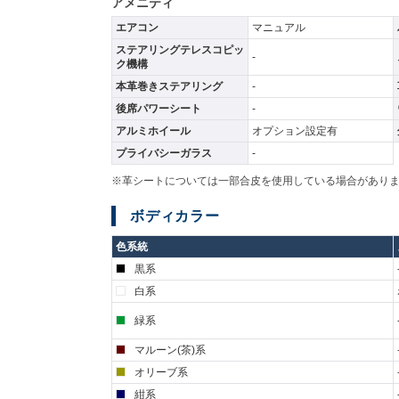
アメニティ
エアコン
マニュアル
ステアリングテレスコピッ
-
ク機構
本革巻きステアリング
-
後席パワーシート
-
アルミホイール
オプション設定有
プライバシーガラス
-
※革シートについては一部合皮を使用している場合があり
ボディカラー
色系統
黒系
白系
緑系
マルーン(茶)系
オリーブ系
紺系