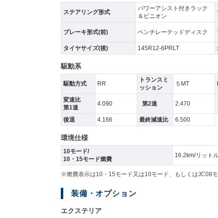
パワーアシスト付きラック
ステアリング形式
＆ピニオン
ブレーキ形式(前)
ベンチレーテッドディスク
タイヤサイズ(後)
145R12-6PRLT
駆動系
トランスミ
駆動方式
RR
５MT
ッション
変速比
4.090
第2速
2.470
第1速
後退
4.166
最終減速比
6.500
環境仕様
10モード/
16.2km/リット
10・15モード燃費
※燃費表示は10・15モード又は10モード、もしくはJC
装備・オプション
エクステリア