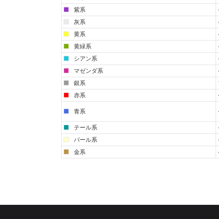
紫系
灰系
黄系
黄緑系
シアン系
マゼンダ系
銀系
赤系
青系
テール系
パール系
金系