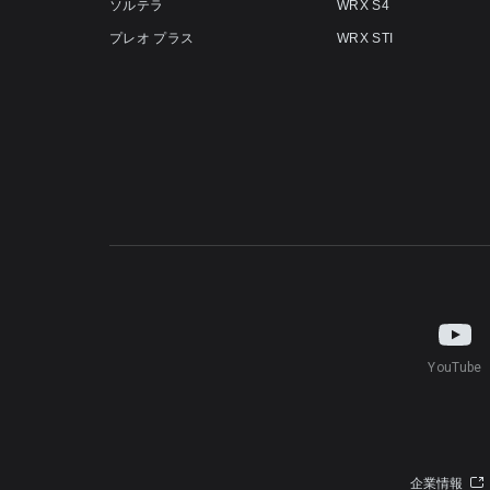
ソルテラ
WRX S4
プレオ プラス
WRX STI
YouTube
企業情報