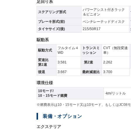
足回り系
パワーアシスト付きラック
ステアリング形式
＆ピニオン
ブレーキ形式(前)
ベンチレーテッドディスク
タイヤサイズ(後)
215/50R17
駆動系
フルタイム４
トランスミ
CVT（無段変速
駆動方式
WD
ッション
車）
変速比
3.581
第2速
2.262
第1速
後退
3.667
最終減速比
3.700
環境仕様
10モード/
-km/リットル
10・15モード燃費
※燃費表示は10・15モード又は10モード、もしくはJC
装備・オプション
エクステリア