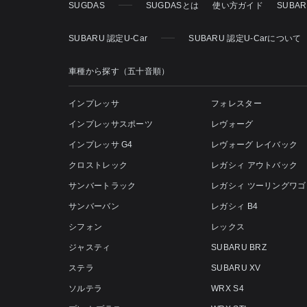
SUGDAS
SUGDASとは
使い方ガイド
SUBA
SUBARU 認定U-Car
SUBARU 認定U-Carについて
車種から探す（五十音順）
インプレッサ
フォレスター
インプレッサスポーツ
レヴォーグ
インプレッサ G4
レヴォーグ レイバック
クロストレック
レガシィ アウトバック
サンバートラック
レガシィ ツーリングワゴ
サンバーバン
レガシィ B4
シフォン
レックス
ジャスティ
SUBARU BRZ
ステラ
SUBARU XV
ソルテラ
WRX S4