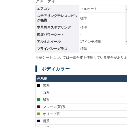
アメニティ
エアコン
フルオート
ステアリングテレスコピッ
標準
ク機構
本革巻きステアリング
標準
後席パワーシート
-
アルミホイール
17インチ標準
プライバシーガラス
標準
※革シートについては一部合皮を使用している場合があり
ボディカラー
色系統
黒系
白系
緑系
マルーン(茶)系
オリーブ系
紺系