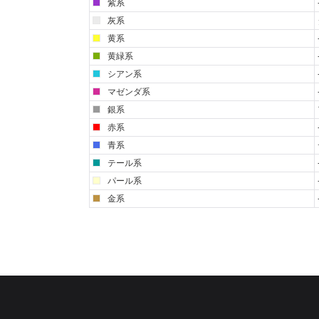
紫系
灰系
黄系
黄緑系
シアン系
マゼンダ系
銀系
赤系
青系
テール系
パール系
金系