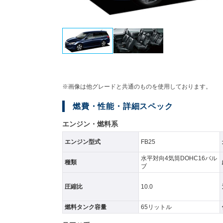
※画像は他グレードと共通のものを使用しております。
燃費・性能・詳細スペック
エンジン・燃料系
エンジン型式
FB25
水平対向4気筒DOHC16バル
種類
ブ
圧縮比
10.0
燃料タンク容量
65リットル