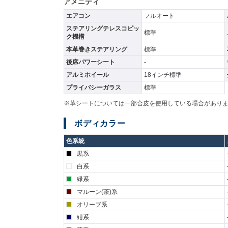
アメニティ
エアコン
フルオート
ステアリングテレスコピッ
標準
ク機構
本革巻きステアリング
標準
後席パワーシート
-
アルミホイール
18インチ標準
プライバシーガラス
標準
※革シートについては一部合皮を使用している場合があり
ボディカラー
色系統
黒系
白系
緑系
マルーン(茶)系
オリーブ系
紺系