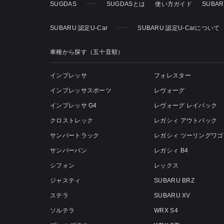
SUGDAS
SUGDASとは
使い方ガイド
SUBA
SUBARU 認定U-Car
SUBARU 認定U-Carについて
車種から探す（五十音順）
インプレッサ
フォレスター
インプレッサスポーツ
レヴォーグ
インプレッサ G4
レヴォーグ レイバック
クロストレック
レガシィ アウトバック
サンバートラック
レガシィ ツーリングワゴ
サンバーバン
レガシィ B4
シフォン
レックス
ジャスティ
SUBARU BRZ
ステラ
SUBARU XV
ソルテラ
WRX S4