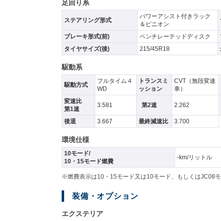
足回り系
パワーアシスト付きラック
ステアリング形式
＆ピニオン
ブレーキ形式(前)
ベンチレーテッドディスク
タイヤサイズ(後)
215/45R18
駆動系
フルタイム４
トランスミ
CVT（無段変速
駆動方式
WD
ッション
車）
変速比
3.581
第2速
2.262
第1速
後退
3.667
最終減速比
3.700
環境仕様
10モード/
-km/リットル
10・15モード燃費
※燃費表示は10・15モード又は10モード、もしくはJC
装備・オプション
エクステリア