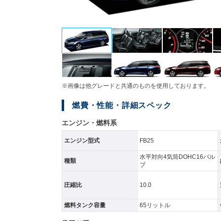
※画像は他グレードと共通のものを使用しております。
燃費・性能・詳細スペック
エンジン・燃料系
エンジン型式
FB25
水平対向4気筒DOHC16バル
種類
ブ
圧縮比
10.0
燃料タンク容量
65リットル