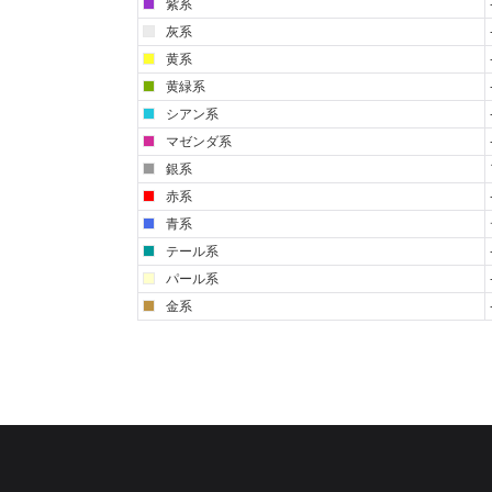
紫系
灰系
黄系
黄緑系
シアン系
マゼンダ系
銀系
赤系
青系
テール系
パール系
金系