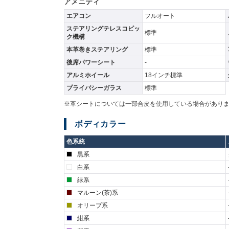
アメニティ
エアコン
フルオート
ステアリングテレスコピッ
標準
ク機構
本革巻きステアリング
標準
後席パワーシート
-
アルミホイール
18インチ標準
プライバシーガラス
標準
※革シートについては一部合皮を使用している場合があり
ボディカラー
色系統
黒系
白系
緑系
マルーン(茶)系
オリーブ系
紺系