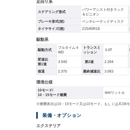
足回り系
パワーアシスト付きラック
ステアリング形式
＆ピニオン
ブレーキ形式(前)
ベンチレーテッドディスク
タイヤサイズ(後)
215/45R18
駆動系
フルタイム４
トランスミ
駆動方式
５AT
WD
ッション
変速比
3.540
第2速
2.264
第1速
後退
2.370
最終減速比
3.083
環境仕様
10モード/
-km/リットル
10・15モード燃費
※燃費表示は10・15モード又は10モード、もしくはJC
装備・オプション
エクステリア