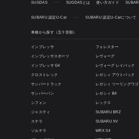
SUGDAS
SUGDASとは
使い方ガイド
SUBA
SUBARU 認定U-Car
SUBARU 認定U-Carについて
車種から探す（五十音順）
インプレッサ
フォレスター
インプレッサスポーツ
レヴォーグ
インプレッサ G4
レヴォーグ レイバック
クロストレック
レガシィ アウトバック
サンバートラック
レガシィ ツーリングワゴ
サンバーバン
レガシィ B4
シフォン
レックス
ジャスティ
SUBARU BRZ
ステラ
SUBARU XV
ソルテラ
WRX S4