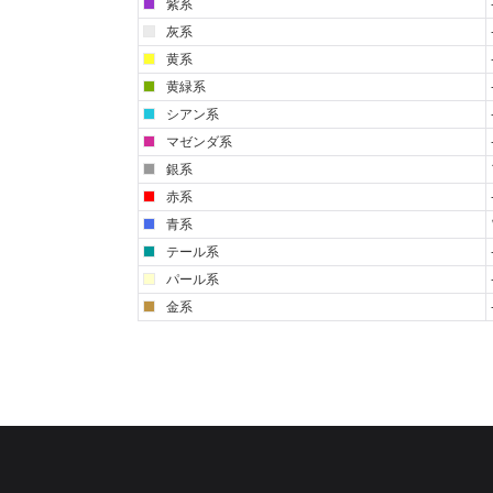
紫系
灰系
黄系
黄緑系
シアン系
マゼンダ系
銀系
赤系
青系
テール系
パール系
金系