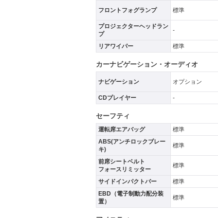
フロントフォグランプ
標準
プロジェクターヘッドラン
-
プ
リアワイパー
標準
カーナビゲーション・オーディオ
ナビゲーション
オプション
CDプレイヤー
-
セーフティ
運転席エアバッグ
標準
ABS(アンチロックブレー
標準
キ)
前席シートベルト
標準
フォースリミッター
サイドインパクトバー
標準
EBD（電子制動力配分装
標準
置）