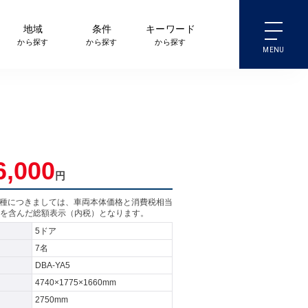
地域
条件
キーワード
から探す
から探す
から探す
6,000
円
売車種につきましては、車両本体価格と消費税相当
を含んだ総額表示（内税）となります。
5ドア
7名
DBA-YA5
4740×1775×1660mm
2750mm