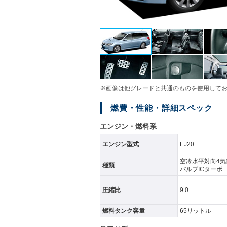
※画像は他グレードと共通のものを使用して
燃費・性能・詳細スペック
エンジン・燃料系
エンジン型式
EJ20
空冷水平対向4気筒
種類
バルブICターボ
圧縮比
9.0
燃料タンク容量
65リットル