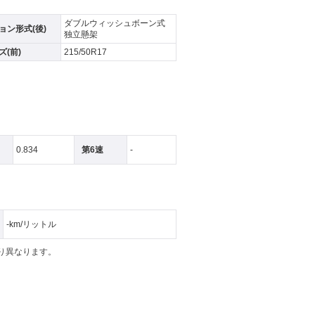
ダブルウィッシュボーン式
ョン形式(後)
独立懸架
(前)
215/50R17
0.834
第6速
-
-km/リットル
より異なります。