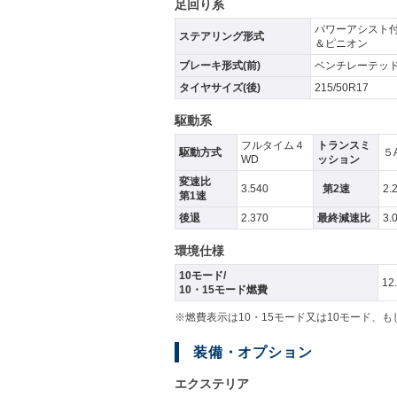
足回り系
パワーアシスト
ステアリング形式
＆ピニオン
ブレーキ形式(前)
ベンチレーテッ
タイヤサイズ(後)
215/50R17
駆動系
フルタイム４
トランスミ
駆動方式
５
WD
ッション
変速比
3.540
第2速
2.
第1速
後退
2.370
最終減速比
3.
環境仕様
10モード/
12
10・15モード燃費
※燃費表示は10・15モード又は10モード、
装備・オプション
エクステリア