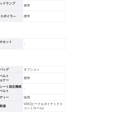
ッドランプ
標準
フスポイラ―
標準
カセット
-
バッグ
オプション
ベルト
標準
ョナー
シート固定機構
-
ベルト
ディー
採用
VDC[ビークルダイナミクス
装備
コントロール]