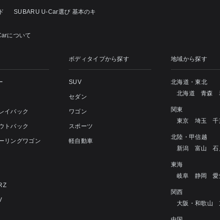
ド
SUBARU U-Car選び 基本のキ
Carについて
ボディタイプから探す
地域から探す
ー
SUV
北海道・東北
北海道
青森
セダン
関東
 レイバック
ワゴン
東京
埼玉
千
アウトバック
スポーツ
北陸・甲信越
ツーリングワゴン
軽自動車
新潟
富山
石
4
東海
岐阜
静岡
愛
RZ
関西
V
大阪・和歌山
中国