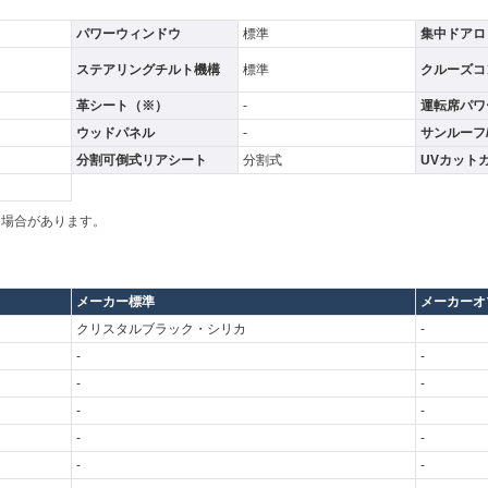
パワーウィンドウ
標準
集中ドアロ
ステアリングチルト機構
標準
クルーズコ
革シート（※）
-
運転席パワ
ウッドパネル
-
サンルーフ
分割可倒式リアシート
分割式
UVカット
る場合があります。
メーカー標準
メーカーオ
クリスタルブラック・シリカ
-
-
-
-
-
-
-
-
-
-
-