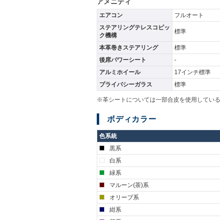
アメニティ
エアコン
フルオート
ステアリングテレスコピッ
標準
ク機構
本革巻きステアリング
標準
後席パワーシート
-
アルミホイール
17インチ標準
プライバシーガラス
標準
※革シートについては一部合皮を使用してい
ボディカラー
色系統
黒系
白系
緑系
マルーン(茶)系
オリーブ系
紺系