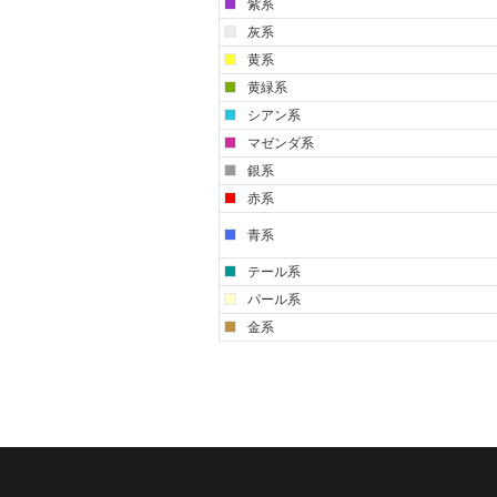
紫系
灰系
黄系
黄緑系
シアン系
マゼンダ系
銀系
赤系
青系
テール系
パール系
金系