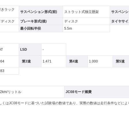
付きラック
サスペンション形式(前)
ストラット式独立懸架
サスペンシ
ドディスク
ブレーキ形式(後)
ディスク
タイヤサイズ
最小回転半径
5.5m
AT
LSD
-
264
第3速
1.471
第4速
1.000
第5速
083
.2km/リットル
JC08モード燃費
もしくはJC08モードに基づいた試験場の数値であり、実際の数値は走行条件などに